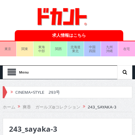
求人情報はこちら
東海
北海道
中国
九州
東京
関東
関西
在宅
中部
東北
四国
沖縄
Menu
CINEMA×STYLE 293号
CINEMA×STYLE 292号
ホーム
爽香 ガールズ@コレクション
243_SAYAKA-3
CINEMA×STYLE 291号
243_sayaka-3
CINEMA×STYLE 290号