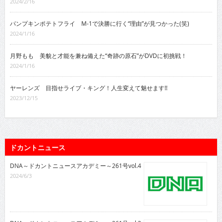
2024/2/16
パンプキンポテトフライ M-1で決勝に行く“理由”が見つかった(笑)
2024/1/16
月野もも 美貌と才能を兼ね備えた“奇跡の原石”がDVDに初挑戦！
2024/1/16
ヤーレンズ 目指せライブ・キング！人生変えて魅せます!!
2023/12/15
ドカントニュース
DNA～ドカントニュースアカデミー～261号vol.4
2024/6/3