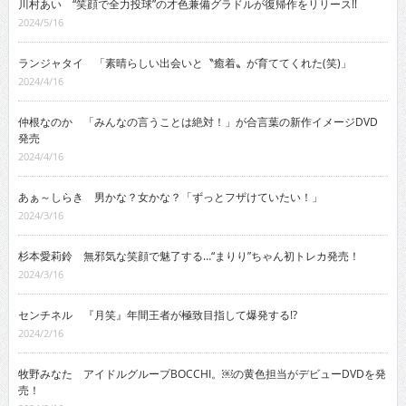
川村あい “笑顔で全力投球”の才色兼備グラドルが復帰作をリリース!!
2024/5/16
ランジャタイ 「素晴らしい出会いと〝癒着〟が育ててくれた(笑)」
2024/4/16
仲根なのか 「みんなの言うことは絶対！」が合言葉の新作イメージDVD
発売
2024/4/16
あぁ～しらき 男かな？女かな？「ずっとフザけていたい！」
2024/3/16
杉本愛莉鈴 無邪気な笑顔で魅了する…“まりり”ちゃん初トレカ発売！
2024/3/16
センチネル 『月笑』年間王者が極致目指して爆発する!?
2024/2/16
牧野みなた アイドルグループBOCCHI。￼の黄色担当がデビューDVDを発
売！