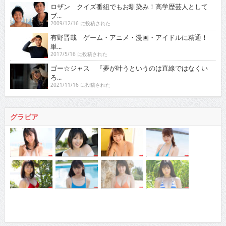
ロザン クイズ番組でもお馴染み！高学歴芸人として
ブ...
2009/12/16 に投稿された
有野晋哉 ゲーム・アニメ・漫画・アイドルに精通！
単...
2017/5/16 に投稿された
ゴー☆ジャス 『夢が叶うというのは直線ではなくい
ろ...
2021/11/16 に投稿された
グラビア