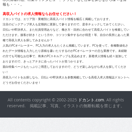
報も・・・。
高収入バイトの求人情報ならお任せください！
ドカントでは、エリア別・業種別に高収入バイト情報を幅広く掲載しております。
注目のピックアップ求人も定期的に更新して参りますので、是非チェックしてみてください。
日払いや即決求人、また社員登用ありなど、働き方・目的に合わせて高収入バイトを検索してい
ただけます。接客が好き！という方や、コツコツ集中するのが得意！等、自分の長所にあった業
種で高収入求人を探してみませんか？
人気のPCオペレーター、PC入力の求人もたくさん掲載しています。PCを使って、各種数値化さ
れたデータ情報を入力したり原稿を書いたりするのがPCオペレーターの主な業務です。未経験
の方でも可能なお仕事で、将来のPCスキルアップも見込めます。新着求人情報も続々追加して
おりますので、きっとアナタに合ったバイトが見つかります。
面白特集ページもたっぷりご用意しておりますので、どうぞ楽しみながら求人を探してくださ
い！
高収入バイトをお探しなら、日払いや即決求人を多数掲載している高収入求人情報誌ドカントへ
どうぞお任せくださいませ！
All contents copyright © 2002-2025
ドカント.com
. All rights
reserved. 掲載記事、写真、イラストの無断転載を禁じます。