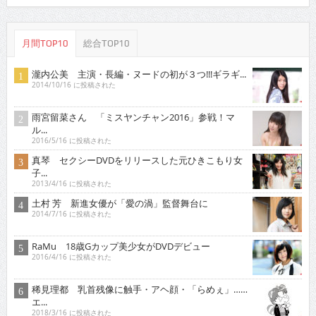
月間TOP10
総合TOP10
瀧内公美 主演・長編・ヌードの初が３つ!!!ギラギ...
2014/10/16 に投稿された
雨宮留菜さん 「ミスヤンチャン2016」参戦！マ
ル...
2016/5/16 に投稿された
真琴 セクシーDVDをリリースした元ひきこもり女
子...
2013/4/16 に投稿された
土村 芳 新進女優が「愛の渦」監督舞台に
2014/7/16 に投稿された
RaMu 18歳Gカップ美少女がDVDデビュー
2016/4/16 に投稿された
稀見理都 乳首残像に触手・アヘ顔・「らめぇ」……
エ...
2018/3/16 に投稿された