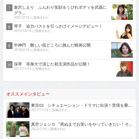
倉沢しえり ふんわり笑顔＆くびれボディを武器に
グラ...
2021/2/16 に投稿された
琴子 迫力バストを引っさげイメージデビュー！
2015/10/16 に投稿された
中神円 難しい役どころに挑んだ映画公開
2019/2/16 に投稿された
深琴 等身大で演じた初主演作品が公開！
2017/11/16 に投稿された
オススメインタビュー
東京03 シチュエーション・ドラマに出演！苦境を乗...
2017/11/16 に投稿された
真空ジェシカ 『死ぬまでお笑いをやっていきたい！そ...
2022/7/16 に投稿された