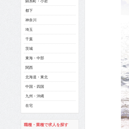
錦糸町・小岩
CINEMA×STYLE 286号
都下
CINEMA×STYLE 285号
神奈川
CINEMA×STYLE 294号
埼玉
千葉
茨城
東海・中部
関西
北海道・東北
中国・四国
九州・沖縄
在宅
職種・業種で求人を探す