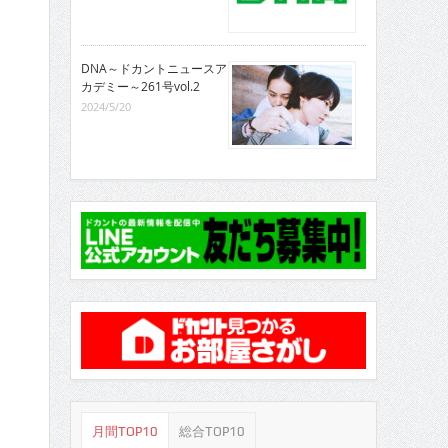
DNA～ドカントニュースア
カデミー～261号vol.2
2024/5/20
月間TOP10
総合TOP10