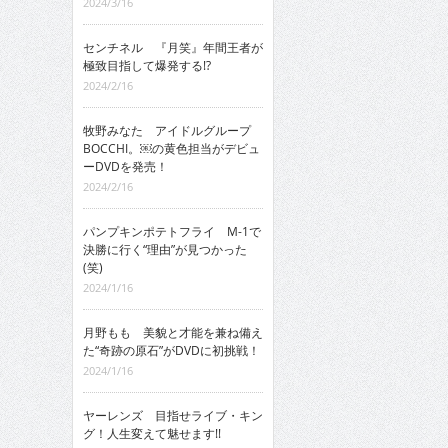
2024/3/16
センチネル 『月笑』年間王者が
極致目指して爆発する!?
2024/2/16
牧野みなた アイドルグループ
BOCCHI。￼の黄色担当がデビュ
ーDVDを発売！
2024/2/16
パンプキンポテトフライ M-1で
決勝に行く“理由”が見つかった
(笑)
2024/1/16
月野もも 美貌と才能を兼ね備え
た“奇跡の原石”がDVDに初挑戦！
2024/1/16
ヤーレンズ 目指せライブ・キン
グ！人生変えて魅せます!!