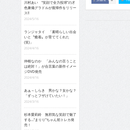
川村あい “笑顔で全力投球”の才
色兼備グラドルが復帰作をリリー
ス!!
2024/5/16
ランジャタイ 「素晴らしい出会
いと〝癒着〟が育ててくれた
(笑)」
2024/4/16
仲根なのか 「みんなの言うこと
は絶対！」が合言葉の新作イメー
ジDVD発売
2024/4/16
あぁ～しらき 男かな？女かな？
「ずっとフザけていたい！」
2024/3/16
杉本愛莉鈴 無邪気な笑顔で魅了
する…“まりり”ちゃん初トレカ発
売！