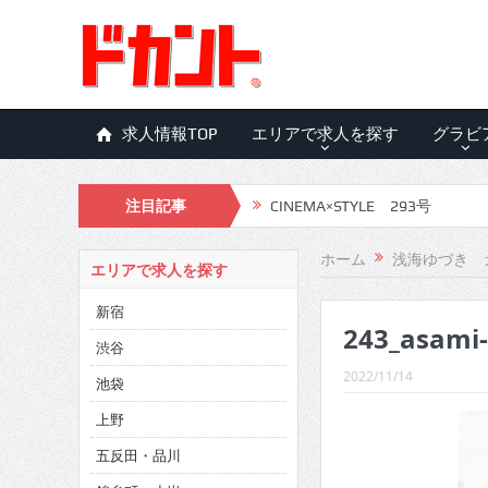
求人情報TOP
エリアで求人を探す
グラビ
注目記事
CINEMA×STYLE 293号
CINEMA×STYLE 292号
ホーム
浅海ゆづき 
エリアで求人を探す
CINEMA×STYLE 291号
新宿
243_asami
CINEMA×STYLE 290号
渋谷
CINEMA×STYLE 289号
2022/11/14
池袋
CINEMA×STYLE 288号
上野
五反田・品川
CINEMA×STYLE 287号