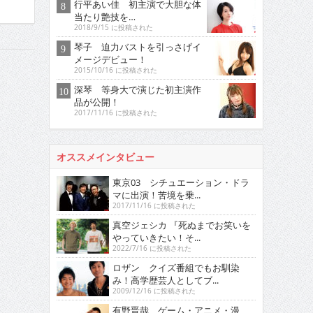
行平あい佳 初主演で大胆な体
当たり艶技を…
2018/9/15 に投稿された
琴子 迫力バストを引っさげイ
メージデビュー！
2015/10/16 に投稿された
深琴 等身大で演じた初主演作
品が公開！
2017/11/16 に投稿された
オススメインタビュー
東京03 シチュエーション・ドラ
マに出演！苦境を乗...
2017/11/16 に投稿された
真空ジェシカ 『死ぬまでお笑いを
やっていきたい！そ...
2022/7/16 に投稿された
ロザン クイズ番組でもお馴染
み！高学歴芸人としてブ...
2009/12/16 に投稿された
有野晋哉 ゲーム・アニメ・漫