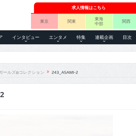
求人情報はこちら
東海
東京
関東
関西
中部
ア
インタビュー
エンタメ
特集
連載企画
目次
ガールズ@コレクション
243_ASAMI-2
-2