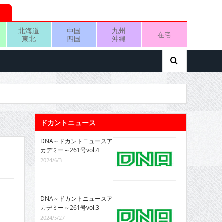
北海道
中国
九州
在宅
東北
四国
沖縄
ドカントニュース
DNA～ドカントニュースア
カデミー～261号vol.4
2024/6/3
DNA～ドカントニュースア
カデミー～261号vol.3
2024/5/27