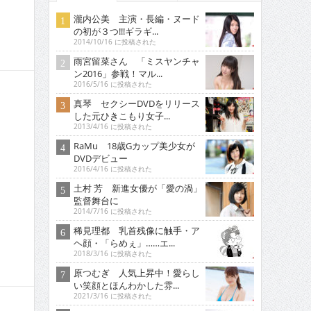
瀧内公美 主演・長編・ヌード
の初が３つ!!!ギラギ...
2014/10/16 に投稿された
雨宮留菜さん 「ミスヤンチャ
ン2016」参戦！マル...
2016/5/16 に投稿された
真琴 セクシーDVDをリリース
した元ひきこもり女子...
2013/4/16 に投稿された
RaMu 18歳Gカップ美少女が
DVDデビュー
2016/4/16 に投稿された
土村 芳 新進女優が「愛の渦」
監督舞台に
2014/7/16 に投稿された
稀見理都 乳首残像に触手・ア
ヘ顔・「らめぇ」……エ...
2018/3/16 に投稿された
原つむぎ 人気上昇中！愛らし
い笑顔とほんわかした雰...
2021/3/16 に投稿された