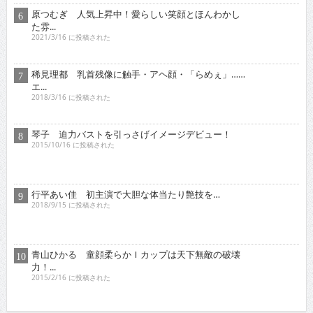
原つむぎ 人気上昇中！愛らしい笑顔とほんわかし
た雰...
2021/3/16 に投稿された
稀見理都 乳首残像に触手・アヘ顔・「らめぇ」……
エ...
2018/3/16 に投稿された
琴子 迫力バストを引っさげイメージデビュー！
2015/10/16 に投稿された
行平あい佳 初主演で大胆な体当たり艶技を…
2018/9/15 に投稿された
青山ひかる 童顔柔らかＩカップは天下無敵の破壊
力！...
2015/2/16 に投稿された
オススメインタビュー
東京03 シチュエーション・ドラマに出演！苦境を乗...