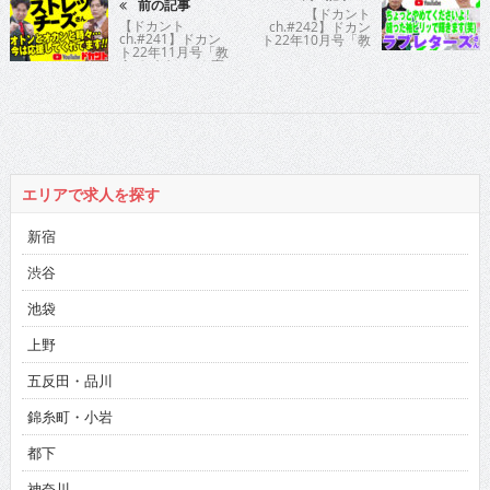
前の記事
【ドカント
【ドカント
ch.#242】ドカン
ch.#241】ドカン
ト22年10月号「教
ト22年11月号「教
えてパイセン！直
えてパイセン！直
撃インタビュー!!」
撃インタビュ
ラブレターズさん
ー!!」ストレッチ
の動画第5弾！【ラ
ーズさんの動画第
ブレターズさん
1弾！【ストレッ
5/5】
チーズさん1/5】
エリアで求人を探す
新宿
渋谷
池袋
上野
五反田・品川
錦糸町・小岩
都下
神奈川