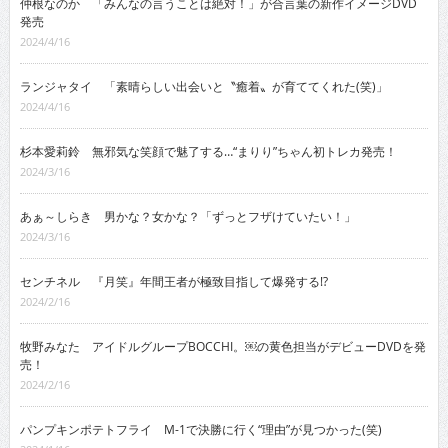
仲根なのか 「みんなの言うことは絶対！」が合言葉の新作イメージDVD
発売
2024/4/16
ランジャタイ 「素晴らしい出会いと〝癒着〟が育ててくれた(笑)」
2024/4/16
杉本愛莉鈴 無邪気な笑顔で魅了する…“まりり”ちゃん初トレカ発売！
2024/3/16
あぁ～しらき 男かな？女かな？「ずっとフザけていたい！」
2024/3/16
センチネル 『月笑』年間王者が極致目指して爆発する!?
2024/2/16
牧野みなた アイドルグループBOCCHI。￼の黄色担当がデビューDVDを発
売！
2024/2/16
パンプキンポテトフライ M-1で決勝に行く“理由”が見つかった(笑)