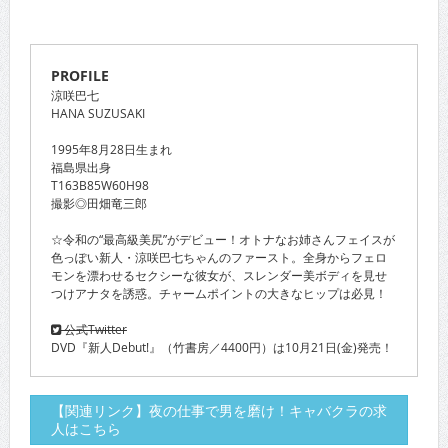
PROFILE
涼咲巴七
HANA SUZUSAKI
1995年8月28日生まれ
福島県出身
T163B85W60H98
撮影◎田畑竜三郎
☆令和の“最高級美尻”がデビュー！オトナなお姉さんフェイスが
色っぽい新人・涼咲巴七ちゃんのファースト。全身からフェロ
モンを漂わせるセクシーな彼女が、スレンダー美ボディを見せ
つけアナタを誘惑。チャームポイントの大きなヒップは必見！
公式Twitter
DVD『新人Debut!』（竹書房／4400円）は10月21日(金)発売！
【関連リンク】夜の仕事で男を磨け！キャバクラの求
人はこちら