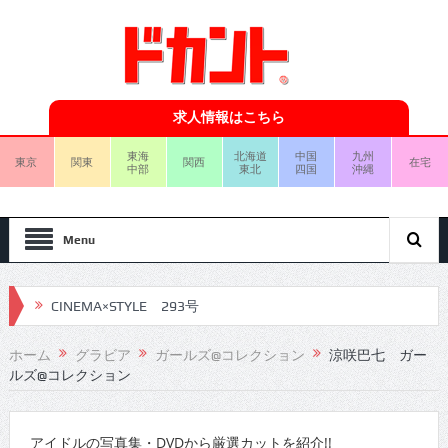
求人情報はこちら
東海
北海道
中国
九州
東京
関東
関西
在宅
中部
東北
四国
沖縄
Menu
CINEMA×STYLE 293号
CINEMA×STYLE 292号
CINEMA×STYLE 291号
ホーム
グラビア
ガールズ@コレクション
涼咲巴七 ガー
ルズ@コレクション
CINEMA×STYLE 290号
CINEMA×STYLE 289号
アイドルの写真集・DVDから厳選カットを紹介!!