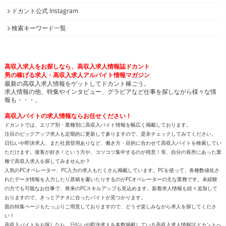
高収入求人をお探しなら、高収入求人情報誌ドカント
男の稼げる求人・高収入求人アルバイト情報マガジン
最新の高収入求人情報をゲットしてドカント稼ごう。
求人情報の他、特集やインタビュー、グラビアなど仕事を探しながら様々な情
報も・・・。
高収入バイトの求人情報ならお任せください！
ドカントでは、エリア別・業種別に高収入バイト情報を幅広く掲載しております。
注目のピックアップ求人も定期的に更新して参りますので、是非チェックしてみてください。
日払いや即決求人、また社員登用ありなど、働き方・目的に合わせて高収入バイトを検索してい
ただけます。接客が好き！という方や、コツコツ集中するのが得意！等、自分の長所にあった業
種で高収入求人を探してみませんか？
人気のPCオペレーター、PC入力の求人もたくさん掲載しています。PCを使って、各種数値化さ
れたデータ情報を入力したり原稿を書いたりするのがPCオペレーターの主な業務です。未経験
の方でも可能なお仕事で、将来のPCスキルアップも見込めます。新着求人情報も続々追加して
おりますので、きっとアナタに合ったバイトが見つかります。
面白特集ページもたっぷりご用意しておりますので、どうぞ楽しみながら求人を探してくださ
い！
高収入バイトをお探しなら、日払いや即決求人を多数掲載している高収入求人情報誌ドカントへ
どうぞお任せくださいませ！
All contents copyright © 2002-2025
ドカント.com
. All rights