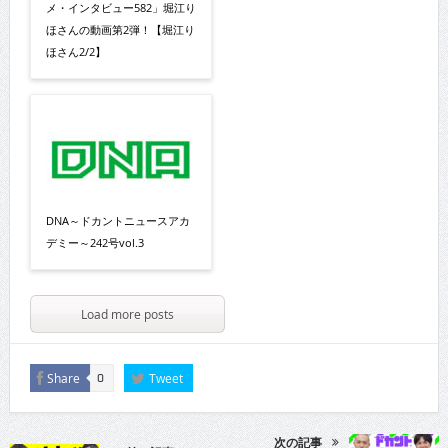
メ・インタビュー582」堀江り
ほさんの動画第2弾！【堀江り
ほさん2/2】
DNA～ドカントニュースアカ
デミー～242号vol.3
Load more posts
Share
Tweet
0
次の記事