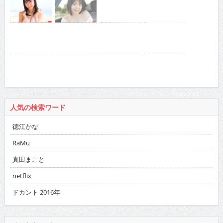
人気の検索ワード
徳江かな
RaMu
真田まこと
netflix
ドカント 2016年
バックナンバー
2026
:
01
02
03
04
05
06
07
08
09
10
11
12