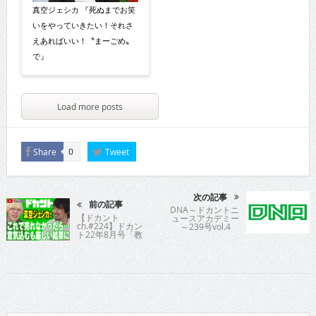
真空ジェシカ 『死ぬまでお笑
いをやっていきたい！それさ
えあればいい！〝まーごめ〟
で』
Load more posts
Share
Tweet
0
次の記事
前の記事
DNA～ドカントニ
【ドカント
ュースアカデミー
ch.#224】ドカン
～239号vol.4
ト22年8月号「教
えてパイセン！直
撃インタビュ
ー!!」真空ジェシ
カさんの動画第4
弾！【真空ジェシ
カさん4/6】