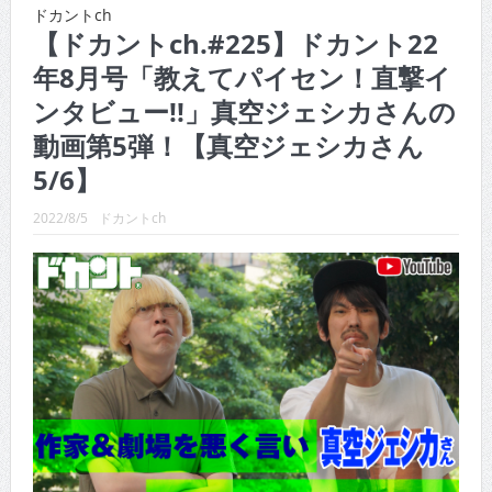
CINEMA×STYLE 288号
ドカントch
【ドカントch.#225】ドカント22
CINEMA×STYLE 287号
年8月号「教えてパイセン！直撃イ
CINEMA×STYLE 286号
ンタビュー!!」真空ジェシカさんの
CINEMA×STYLE 285号
動画第5弾！【真空ジェシカさん
5/6】
CINEMA×STYLE 294号
2022/8/5
ドカントch
CINEMA×STYLE 293号