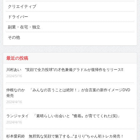
クリエイティブ
ドライバー
副業・在宅・独立
その他
最近の投稿
川村あい “笑顔で全力投球”の才色兼備グラドルが復帰作をリリース!!
2024/5/16
仲根なのか 「みんなの言うことは絶対！」が合言葉の新作イメージDVD
発売
2024/4/16
ランジャタイ 「素晴らしい出会いと〝癒着〟が育ててくれた(笑)」
2024/4/16
杉本愛莉鈴 無邪気な笑顔で魅了する…“まりり”ちゃん初トレカ発売！