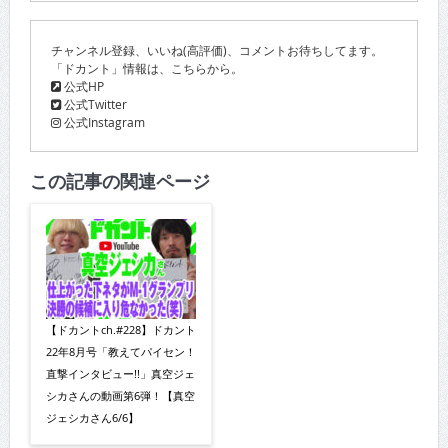
チャンネル登録、いいね(高評価)、コメントお待ちしてます。
「ドカント」情報は、こちらから。
公式HP
公式Twitter
公式Instagram
この記事の関連ページ
【ドカントch.#228】ドカント
22年8月号「教えてパイセン！
直撃インタビュー!!」真空ジェ
シカさんの動画第6弾！【真空
ジェシカさん6/6】