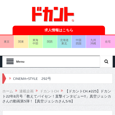
求人情報はこちら
東海
北海道
中国
九州
東京
関東
関西
在宅
中部
東北
四国
沖縄
Menu
CINEMA×STYLE 292号
CINEMA×STYLE 291号
ホーム
連載企画
ドカントCH
【ドカントCH.#225】ドカン
ト22年8月号「教えてパイセン！直撃インタビュー!!」真空ジェシカ
CINEMA×STYLE 290号
さんの動画第5弾！【真空ジェシカさん5/6】
CINEMA×STYLE 289号