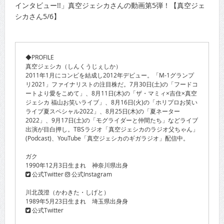
インタビュー!!」真空ジェシカさんの動画第5弾！【真空ジェ
シカさん5/6】
◆PROFILE
真空ジェシカ（しんくうじぇしか）
2011年1月にコンビを結成し2012年デビュー。「M-1グランプ
リ2021」ファイナリストの注目株だ。7月30日(土)の「フードコ
ートより愛をこめて」、8月11日(木)の「ザ・マミィ×吉住×真空
ジェシカ 福山お笑いライブ」、8月16日(火)の「ホリプロお笑い
ライブ夏スペシャル2022」、8月25日(木)の「夏ネーター
2022」、9月17日(土)の「モグライダーと仲間たち」などライブ
出演が目白押し。TBSラジオ「真空ジェシカのラジオ父ちゃん」
(Podcast)、YouTube「真空ジェシカのギガラジオ」配信中。
ガク
1990年12月3日生まれ 神奈川県出身
公式Twitter
公式Instagram
川北茂澄（かわきた・しげと）
1989年5月23日生まれ 埼玉県出身身
公式Twitter