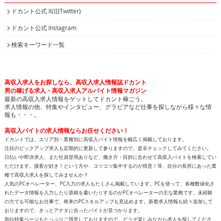
ドカント公式 X(旧Twitter)
ドカント公式 Instagram
検索キーワード一覧
高収入求人をお探しなら、高収入求人情報誌ドカント
男の稼げる求人・高収入求人アルバイト情報マガジン
最新の高収入求人情報をゲットしてドカント稼ごう。
求人情報の他、特集やインタビュー、グラビアなど仕事を探しながら様々な情
報も・・・。
高収入バイトの求人情報ならお任せください！
ドカントでは、エリア別・業種別に高収入バイト情報を幅広く掲載しております。
注目のピックアップ求人も定期的に更新して参りますので、是非チェックしてみてください。
日払いや即決求人、また社員登用ありなど、働き方・目的に合わせて高収入バイトを検索してい
ただけます。接客が好き！という方や、コツコツ集中するのが得意！等、自分の長所にあった業
種で高収入求人を探してみませんか？
人気のPCオペレーター、PC入力の求人もたくさん掲載しています。PCを使って、各種数値化さ
れたデータ情報を入力したり原稿を書いたりするのがPCオペレーターの主な業務です。未経験
の方でも可能なお仕事で、将来のPCスキルアップも見込めます。新着求人情報も続々追加して
おりますので、きっとアナタに合ったバイトが見つかります。
面白特集ページもたっぷりご用意しておりますので、どうぞ楽しみながら求人を探してくださ