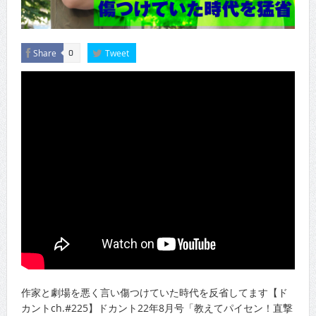
Share
Tweet
0
作家と劇場を悪く言い傷つけていた時代を反省してます【ド
カントch.#225】ドカント22年8月号「教えてパイセン！直撃