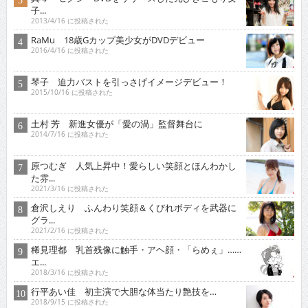
子...
2013/4/16 に投稿された
RaMu 18歳Gカップ美少女がDVDデビュー
2016/4/16 に投稿された
琴子 迫力バストを引っさげイメージデビュー！
2015/10/16 に投稿された
土村 芳 新進女優が「愛の渦」監督舞台に
2014/7/16 に投稿された
原つむぎ 人気上昇中！愛らしい笑顔とほんわかし
た雰...
2021/3/16 に投稿された
倉沢しえり ふんわり笑顔＆くびれボディを武器に
グラ...
2021/2/16 に投稿された
稀見理都 乳首残像に触手・アヘ顔・「らめぇ」……
エ...
2018/3/16 に投稿された
行平あい佳 初主演で大胆な体当たり艶技を…
2018/9/15 に投稿された