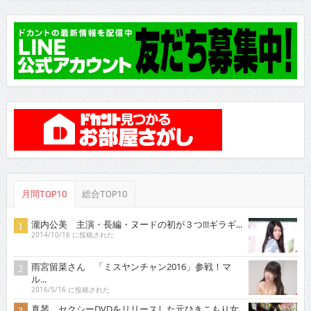
月間TOP10
総合TOP10
瀧内公美 主演・長編・ヌードの初が３つ!!!ギラギ...
2014/10/16 に投稿された
雨宮留菜さん 「ミスヤンチャン2016」参戦！マ
ル...
2016/5/16 に投稿された
真琴 セクシーDVDをリリースした元ひきこもり女