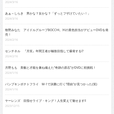
2024/3/16
あぁ～しらき 男かな？女かな？「ずっとフザけていたい！」
2024/3/16
牧野みなた アイドルグループBOCCHI。￼の黄色担当がデビューDVDを発
売！
2024/2/16
センチネル 『月笑』年間王者が極致目指して爆発する!?
2024/2/16
月野もも 美貌と才能を兼ね備えた“奇跡の原石”がDVDに初挑戦！
2024/1/16
パンプキンポテトフライ M-1で決勝に行く“理由”が見つかった(笑)
2024/1/16
ヤーレンズ 目指せライブ・キング！人生変えて魅せます!!
2023/12/15