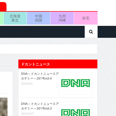
北海道
中国
九州
在宅
東北
四国
沖縄
ドカントニュース
DNA～ドカントニュースア
カデミー～261号vol.4
2024/6/3
DNA～ドカントニュースア
カデミー～261号vol.3
2024/5/27