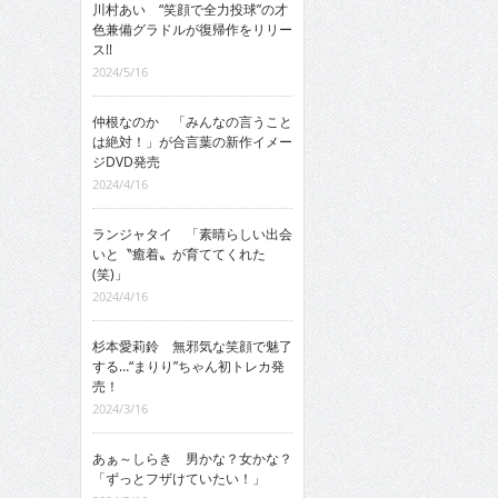
川村あい “笑顔で全力投球”の才
色兼備グラドルが復帰作をリリー
ス!!
2024/5/16
仲根なのか 「みんなの言うこと
は絶対！」が合言葉の新作イメー
ジDVD発売
2024/4/16
ランジャタイ 「素晴らしい出会
いと〝癒着〟が育ててくれた
(笑)」
2024/4/16
杉本愛莉鈴 無邪気な笑顔で魅了
する…“まりり”ちゃん初トレカ発
売！
2024/3/16
あぁ～しらき 男かな？女かな？
「ずっとフザけていたい！」