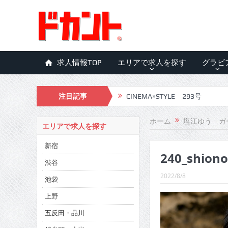
求人情報TOP
エリアで求人を探す
グラビ
注目記事
CINEMA×STYLE 293号
CINEMA×STYLE 292号
ホーム
塩江ゆう ガ
エリアで求人を探す
CINEMA×STYLE 291号
新宿
240_shion
CINEMA×STYLE 290号
渋谷
CINEMA×STYLE 289号
2022/8/8
池袋
CINEMA×STYLE 288号
上野
五反田・品川
CINEMA×STYLE 287号