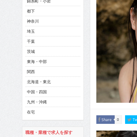
錦糸町・小岩
CINEMA×STYLE 286号
都下
CINEMA×STYLE 285号
神奈川
CINEMA×STYLE 294号
埼玉
千葉
茨城
東海・中部
関西
北海道・東北
中国・四国
九州・沖縄
在宅
Share
Tw
0
職種・業種で求人を探す