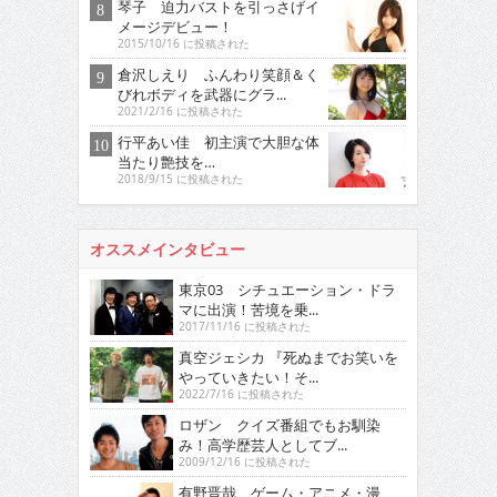
琴子 迫力バストを引っさげイ
メージデビュー！
2015/10/16 に投稿された
倉沢しえり ふんわり笑顔＆く
びれボディを武器にグラ...
2021/2/16 に投稿された
行平あい佳 初主演で大胆な体
当たり艶技を…
2018/9/15 に投稿された
オススメインタビュー
東京03 シチュエーション・ドラ
マに出演！苦境を乗...
2017/11/16 に投稿された
真空ジェシカ 『死ぬまでお笑いを
やっていきたい！そ...
2022/7/16 に投稿された
ロザン クイズ番組でもお馴染
み！高学歴芸人としてブ...
2009/12/16 に投稿された
有野晋哉 ゲーム・アニメ・漫