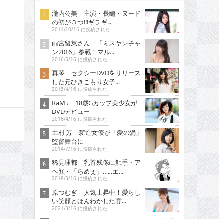
瀧内公美 主演・長編・ヌード
の初が３つ!!!ギラギ...
2014/10/16 に投稿された
雨宮留菜さん 「ミスヤンチャ
ン2016」参戦！マル...
2016/5/16 に投稿された
真琴 セクシーDVDをリリース
した元ひきこもり女子...
2013/4/16 に投稿された
RaMu 18歳Gカップ美少女が
DVDデビュー
2016/4/16 に投稿された
土村 芳 新進女優が「愛の渦」
監督舞台に
2014/7/16 に投稿された
稀見理都 乳首残像に触手・ア
ヘ顔・「らめぇ」……エ...
2018/3/16 に投稿された
原つむぎ 人気上昇中！愛らし
い笑顔とほんわかした雰...
2021/3/16 に投稿された