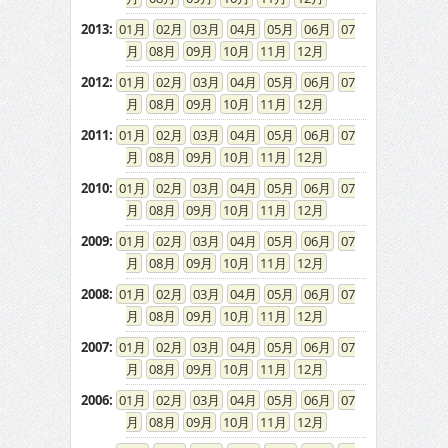
2013
:
01
02
03
04
05
06
07
08
09
10
11
12
2012
:
01
02
03
04
05
06
07
08
09
10
11
12
2011
:
01
02
03
04
05
06
07
08
09
10
11
12
2010
:
01
02
03
04
05
06
07
08
09
10
11
12
2009
:
01
02
03
04
05
06
07
08
09
10
11
12
2008
:
01
02
03
04
05
06
07
08
09
10
11
12
2007
:
01
02
03
04
05
06
07
08
09
10
11
12
2006
:
01
02
03
04
05
06
07
08
09
10
11
12