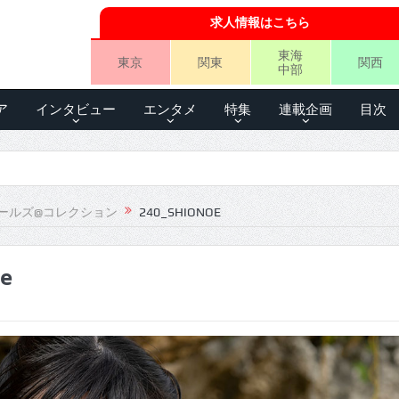
求人情報はこちら
東海
東京
関東
関西
中部
ア
インタビュー
エンタメ
特集
連載企画
目次
ールズ@コレクション
240_SHIONOE
oe