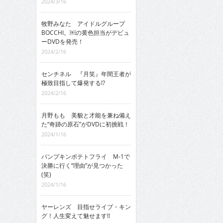
2024/3/16
牧野みなた アイドルグループ
BOCCHI。￼の黄色担当がデビュ
ーDVDを発売！
2024/2/16
センチネル 『月笑』年間王者が
極致目指して爆発する!?
2024/2/16
月野もも 美貌と才能を兼ね備え
た“奇跡の原石”がDVDに初挑戦！
2024/1/16
パンプキンポテトフライ M-1で
決勝に行く“理由”が見つかった
(笑)
2024/1/16
ヤーレンズ 目指せライブ・キン
グ！人生変えて魅せます!!