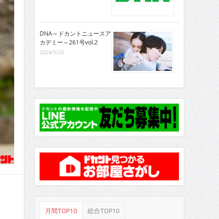
DNA～ドカントニュースア
カデミー～261号vol.2
2024/5/20
月間TOP10
総合TOP10