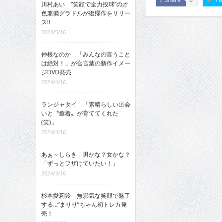
川村あい “笑顔で全力投球”の才
色兼備グラドルが復帰作をリリー
ス!!
2024/5/16
仲根なのか 「みんなの言うこと
は絶対！」が合言葉の新作イメー
ジDVD発売
2024/4/16
ランジャタイ 「素晴らしい出会
いと〝癒着〟が育ててくれた
(笑)」
2024/4/16
あぁ～しらき 男かな？女かな？
「ずっとフザけていたい！」
2024/3/16
杉本愛莉鈴 無邪気な笑顔で魅了
する…“まりり”ちゃん初トレカ発
売！