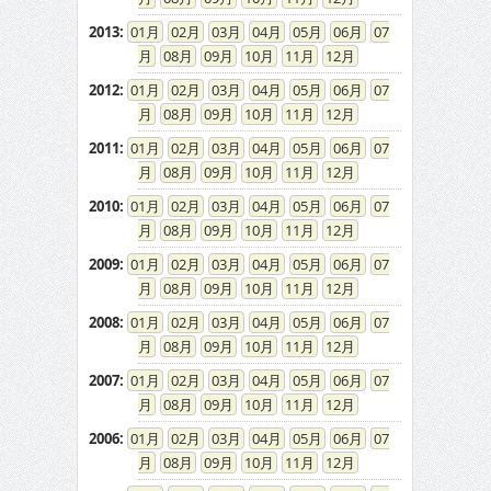
2013
:
01
02
03
04
05
06
07
08
09
10
11
12
2012
:
01
02
03
04
05
06
07
08
09
10
11
12
2011
:
01
02
03
04
05
06
07
08
09
10
11
12
2010
:
01
02
03
04
05
06
07
08
09
10
11
12
2009
:
01
02
03
04
05
06
07
08
09
10
11
12
2008
:
01
02
03
04
05
06
07
08
09
10
11
12
2007
:
01
02
03
04
05
06
07
08
09
10
11
12
2006
:
01
02
03
04
05
06
07
08
09
10
11
12