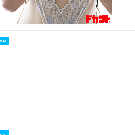
eet
eet