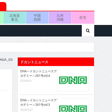
北海道
中国
九州
在宅
東北
四国
沖縄
NAGA_03
ドカントニュース
DNA～ドカントニュースア
カデミー～261号vol.4
2024/6/3
DNA～ドカントニュースア
カデミー～261号vol.3
2024/5/27