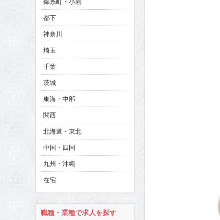
錦糸町・小岩
CINEMA×STYLE 286号
都下
CINEMA×STYLE 285号
神奈川
CINEMA×STYLE 294号
埼玉
千葉
茨城
東海・中部
関西
北海道・東北
中国・四国
九州・沖縄
在宅
職種・業種で求人を探す