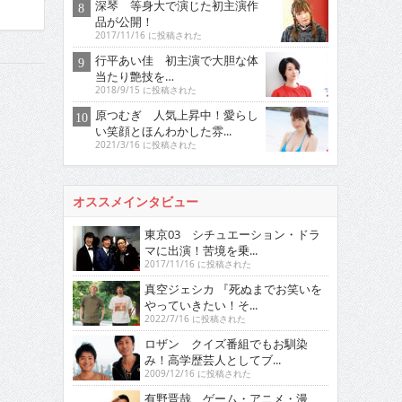
深琴 等身大で演じた初主演作
品が公開！
2017/11/16 に投稿された
行平あい佳 初主演で大胆な体
当たり艶技を…
2018/9/15 に投稿された
原つむぎ 人気上昇中！愛らし
い笑顔とほんわかした雰...
2021/3/16 に投稿された
オススメインタビュー
東京03 シチュエーション・ドラ
マに出演！苦境を乗...
2017/11/16 に投稿された
真空ジェシカ 『死ぬまでお笑いを
やっていきたい！そ...
2022/7/16 に投稿された
ロザン クイズ番組でもお馴染
み！高学歴芸人としてブ...
2009/12/16 に投稿された
有野晋哉 ゲーム・アニメ・漫