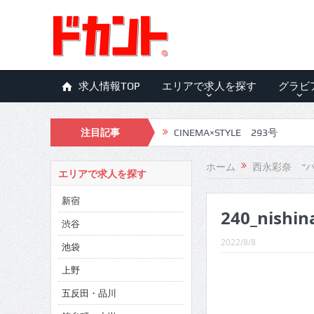
求人情報TOP
エリアで求人を探す
グラビ
注目記事
CINEMA×STYLE 293号
CINEMA×STYLE 292号
ホーム
西永彩奈 “
エリアで求人を探す
CINEMA×STYLE 291号
新宿
240_nishin
CINEMA×STYLE 290号
渋谷
CINEMA×STYLE 289号
2022/8/8
池袋
CINEMA×STYLE 288号
上野
五反田・品川
CINEMA×STYLE 287号