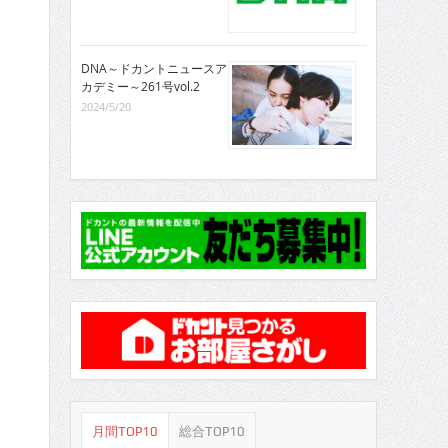
DNA～ドカントニュースア
カデミー～261号vol.2
2024/5/20
月間TOP10
総合TOP10