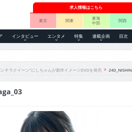
求人情報はこちら
東海
東京
関東
関西
中部
ア
インタビュー
エンタメ
特集
連載企画
目次
パンチラクイーン”にしちゃんが新作イメージDVDを発売
240_NISHI
aga_03