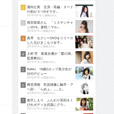
瀧内公美 主演・長編・ヌード
の初が３つ!!!ギラギ...
2014/10/16 に投稿された
雨宮留菜さん 「ミスヤンチャ
ン2016」参戦！マル...
2016/5/16 に投稿された
真琴 セクシーDVDをリリース
した元ひきこもり女子...
2013/4/16 に投稿された
土村 芳 新進女優が「愛の渦」
監督舞台に
2014/7/16 に投稿された
RaMu 18歳Gカップ美少女が
DVDデビュー
2016/4/16 に投稿された
稀見理都 乳首残像に触手・ア
ヘ顔・「らめぇ」……エ...
2018/3/16 に投稿された
倉沢しえり ふんわり笑顔＆く
びれボディを武器にグラ...
2021/2/16 に投稿された