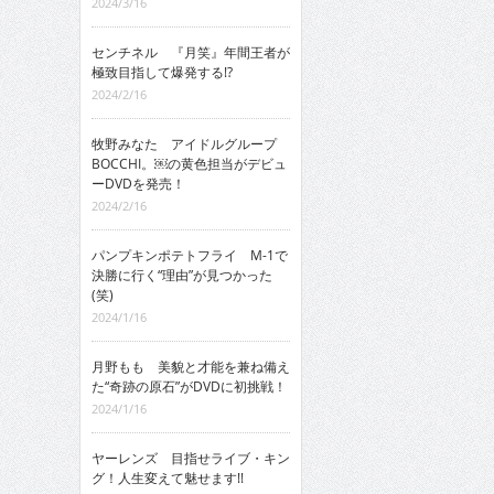
2024/3/16
センチネル 『月笑』年間王者が
極致目指して爆発する!?
2024/2/16
牧野みなた アイドルグループ
BOCCHI。￼の黄色担当がデビュ
ーDVDを発売！
2024/2/16
パンプキンポテトフライ M-1で
決勝に行く“理由”が見つかった
(笑)
2024/1/16
月野もも 美貌と才能を兼ね備え
た“奇跡の原石”がDVDに初挑戦！
2024/1/16
ヤーレンズ 目指せライブ・キン
グ！人生変えて魅せます!!