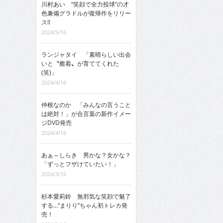
川村あい “笑顔で全力投球”の才
色兼備グラドルが復帰作をリリー
ス!!
2024/5/16
ランジャタイ 「素晴らしい出会
いと〝癒着〟が育ててくれた
(笑)」
2024/4/16
仲根なのか 「みんなの言うこと
は絶対！」が合言葉の新作イメー
ジDVD発売
2024/4/16
あぁ～しらき 男かな？女かな？
「ずっとフザけていたい！」
2024/3/16
杉本愛莉鈴 無邪気な笑顔で魅了
する…“まりり”ちゃん初トレカ発
売！