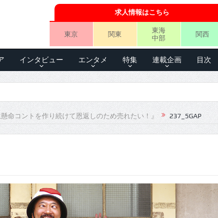
求人情報はこちら
東海
東京
関東
関西
中部
ア
インタビュー
エンタメ
特集
連載企画
目次
一生懸命コントを作り続けて恩返しのため売れたい！』
237_5GAP