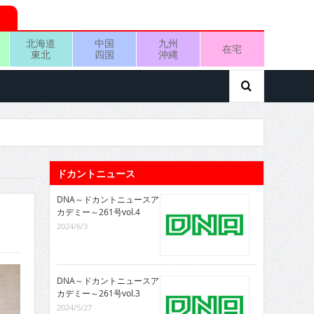
北海道
中国
九州
在宅
東北
四国
沖縄
ドカントニュース
DNA～ドカントニュースア
カデミー～261号vol.4
2024/6/3
DNA～ドカントニュースア
カデミー～261号vol.3
2024/5/27