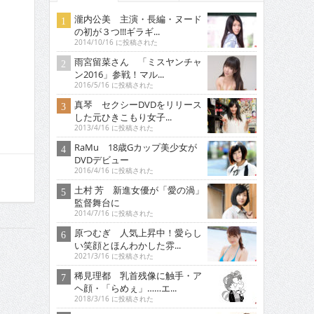
瀧内公美 主演・長編・ヌード
の初が３つ!!!ギラギ...
2014/10/16 に投稿された
雨宮留菜さん 「ミスヤンチャ
ン2016」参戦！マル...
2016/5/16 に投稿された
真琴 セクシーDVDをリリース
した元ひきこもり女子...
2013/4/16 に投稿された
RaMu 18歳Gカップ美少女が
DVDデビュー
2016/4/16 に投稿された
土村 芳 新進女優が「愛の渦」
監督舞台に
2014/7/16 に投稿された
原つむぎ 人気上昇中！愛らし
い笑顔とほんわかした雰...
2021/3/16 に投稿された
稀見理都 乳首残像に触手・ア
ヘ顔・「らめぇ」……エ...
2018/3/16 に投稿された