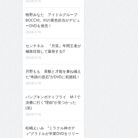
2024/3/16
牧野みなた アイドルグループ
BOCCHI。￼の黄色担当がデビュ
ーDVDを発売！
2024/2/16
センチネル 『月笑』年間王者が
極致目指して爆発する!?
2024/2/16
月野もも 美貌と才能を兼ね備え
た“奇跡の原石”がDVDに初挑戦！
2024/1/16
パンプキンポテトフライ M-1で
決勝に行く“理由”が見つかった
(笑)
2024/1/16
松嶋えいみ “ミラクル神ボデ
ィ”グラドルが卒業DVDをリリー