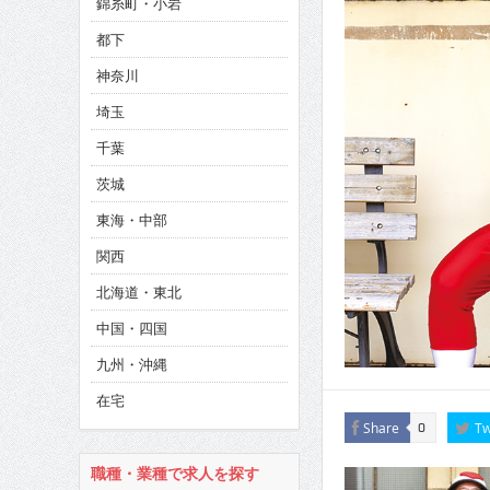
錦糸町・小岩
CINEMA×STYLE 286号
都下
CINEMA×STYLE 285号
神奈川
CINEMA×STYLE 294号
埼玉
千葉
茨城
東海・中部
関西
北海道・東北
中国・四国
九州・沖縄
在宅
Share
Tw
0
職種・業種で求人を探す