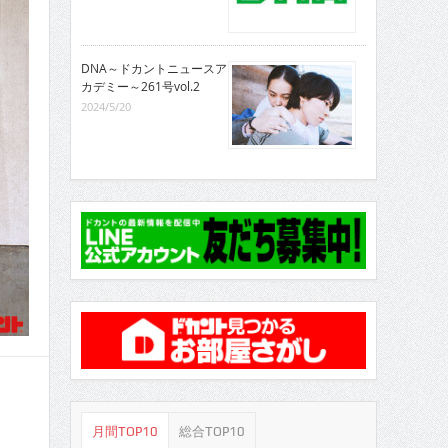
DNA～ドカントニュースア
カデミー～261号vol.2
2024/5/20
月間TOP10
総合TOP10