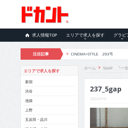
求人情報TOP
エリアで求人を探す
グラビ
CINEMA×STYLE 293号
注目記事
CINEMA×STYLE 292号
ホーム
5GAP 『
エリアで求人を探す
CINEMA×STYLE 291号
新宿
237_5gap
CINEMA×STYLE 290号
渋谷
CINEMA×STYLE 289号
2022/5/10
池袋
CINEMA×STYLE 288号
上野
CINEMA×STYLE 287号
五反田・品川