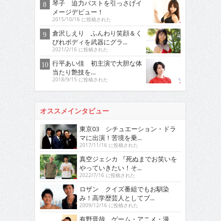
琴子 迫力バストを引っさげイ
メージデビュー！
2015/10/16 に投稿された
倉沢しえり ふんわり笑顔＆く
びれボディを武器にグラ...
2021/2/16 に投稿された
行平あい佳 初主演で大胆な体
当たり艶技を…
2018/9/15 に投稿された
オススメインタビュー
東京03 シチュエーション・ドラ
マに出演！苦境を乗...
2017/11/16 に投稿された
真空ジェシカ 『死ぬまでお笑いを
やっていきたい！そ...
2022/7/16 に投稿された
ロザン クイズ番組でもお馴染
み！高学歴芸人としてブ...
2009/12/16 に投稿された
有野晋哉 ゲーム・アニメ・漫