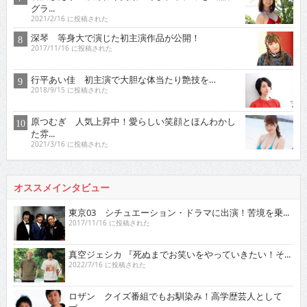
グラ...
2021/2/16 に投稿された
深琴 等身大で演じた初主演作品が公開！
2017/11/16 に投稿された
行平あい佳 初主演で大胆な体当たり艶技を…
2018/9/15 に投稿された
原つむぎ 人気上昇中！愛らしい笑顔とほんわかし
た雰...
2021/3/16 に投稿された
オススメインタビュー
東京03 シチュエーション・ドラマに出演！苦境を乗...
2017/11/16 に投稿された
真空ジェシカ 『死ぬまでお笑いをやっていきたい！そ...
2022/7/16 に投稿された
ロザン クイズ番組でもお馴染み！高学歴芸人として