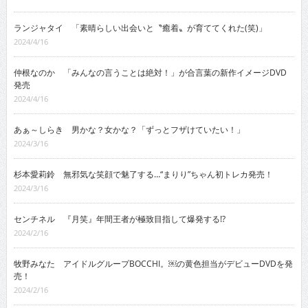
ランジャタイ 「素晴らしい出会いと〝癒着〟が育ててくれた(笑)」
2024/4/16
仲根なのか 「みんなの言うことは絶対！」が合言葉の新作イメージDVD
発売
2024/4/16
あぁ～しらき 男かな？女かな？「ずっとフザけていたい！」
2024/3/16
杉本愛莉鈴 無邪気な笑顔で魅了する…“まりり”ちゃん初トレカ発売！
2024/3/16
センチネル 『月笑』年間王者が極致目指して爆発する!?
2024/2/16
牧野みなた アイドルグループBOCCHI。￼の黄色担当がデビューDVDを発
売！
2024/2/16