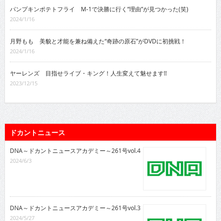
パンプキンポテトフライ M-1で決勝に行く“理由”が見つかった(笑)
2024/1/16
月野もも 美貌と才能を兼ね備えた“奇跡の原石”がDVDに初挑戦！
2024/1/16
ヤーレンズ 目指せライブ・キング！人生変えて魅せます!!
2023/12/15
ドカントニュース
DNA～ドカントニュースアカデミー～261号vol.4
2024/6/3
DNA～ドカントニュースアカデミー～261号vol.3
2024/5/27