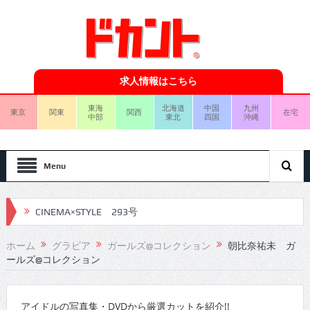
求人情報はこちら
東海
北海道
中国
九州
東京
関東
関西
在宅
中部
東北
四国
沖縄
Menu
CINEMA×STYLE 293号
CINEMA×STYLE 292号
ホーム
グラビア
ガールズ@コレクション
朝比奈祐未 ガ
CINEMA×STYLE 291号
ールズ@コレクション
CINEMA×STYLE 290号
アイドルの写真集・DVDから厳選カットを紹介!!