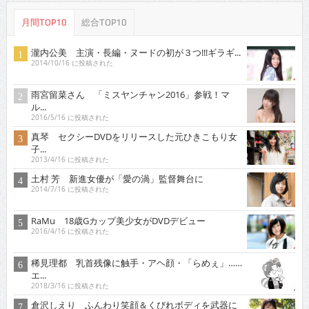
月間TOP10
総合TOP10
瀧内公美 主演・長編・ヌードの初が３つ!!!ギラギ...
2014/10/16 に投稿された
雨宮留菜さん 「ミスヤンチャン2016」参戦！マ
ル...
2016/5/16 に投稿された
真琴 セクシーDVDをリリースした元ひきこもり女
子...
2013/4/16 に投稿された
土村 芳 新進女優が「愛の渦」監督舞台に
2014/7/16 に投稿された
RaMu 18歳Gカップ美少女がDVDデビュー
2016/4/16 に投稿された
稀見理都 乳首残像に触手・アヘ顔・「らめぇ」……
エ...
2018/3/16 に投稿された
倉沢しえり ふんわり笑顔＆くびれボディを武器に