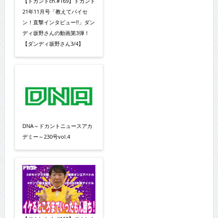
【ドカントch.#169】ドカント
21年11月号「教えてパイセ
ン！直撃インタビュー!!」ダン
ディ坂野さんの動画第3弾！
【ダンディ坂野さん3/4】
DNA～ドカントニュースアカ
デミー～230号vol.4