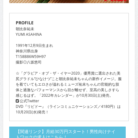
PROFILE
朝比奈祐未
YUMI ASAHINA
1991年12月9日生まれ
神奈川県出身
T158B86W59H97
撮影◎八坂悠司
☆「グラビア・オブ・ザ・イヤー2020」優秀賞に選出された美
尻グラドル“ひなけつ”こと朝比奈祐未ちゃんの新作イメージ。服
を着ていてもエロさが溢れるミューズ祐未ちゃんの官能的な肢
体と過激なパフォーマンスから目が離せず、至高の美しさすら
感じるはず。「2022年カレンダー」が10月30日(土)発売。
公式Twitter
DVD『リビドー』（ラインコミュニケーションズ／4180円）は
10月20日(水)発売！
【関連リンク】月給30万円スタート！男性向けナイ
トワークの求人はこちら！