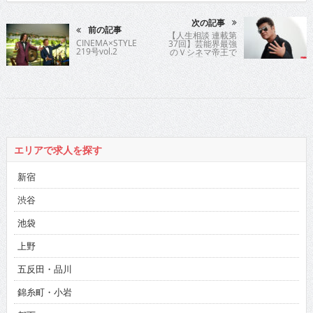
次の記事
前の記事
【人生相談 連載第
CINEMA×STYLE
37回】芸能界最強
219号vol.2
のＶシネマ帝王で
ある俳優の小沢仁
志氏が時に優し
く、時に厳しく歯
切れよく人生指
南！
エリアで求人を探す
新宿
渋谷
池袋
上野
五反田・品川
錦糸町・小岩