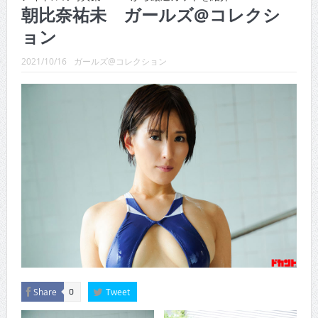
CINEMA×STYLE 289号
朝比奈祐未 ガールズ@コレクシ
CINEMA×STYLE 288号
ョン
CINEMA×STYLE 287号
2021/10/16
ガールズ@コレクション
CINEMA×STYLE 286号
CINEMA×STYLE 285号
CINEMA×STYLE 294号
Share
Tweet
0