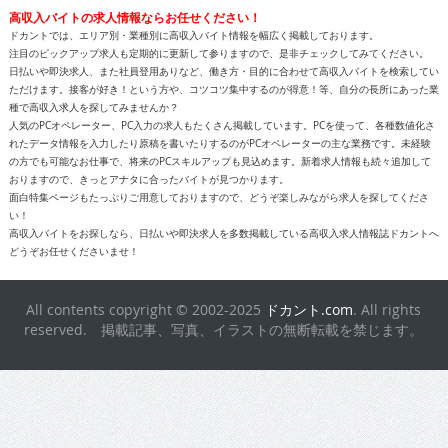
高収入バイトの求人情報ならお任せください！
ドカントでは、エリア別・業種別に高収入バイト情報を幅広く掲載しております。
注目のピックアップ求人も定期的に更新して参りますので、是非チェックしてみてください。
日払いや即決求人、また社員登用ありなど、働き方・目的に合わせて高収入バイトを検索してい
ただけます。接客が好き！という方や、コツコツ集中するのが得意！等、自分の長所にあった業
種で高収入求人を探してみませんか？
人気のPCオペレーター、PC入力の求人もたくさん掲載しています。PCを使って、各種数値化さ
れたデータ情報を入力したり原稿を書いたりするのがPCオペレーターの主な業務です。未経験
の方でも可能なお仕事で、将来のPCスキルアップも見込めます。新着求人情報も続々追加して
おりますので、きっとアナタに合ったバイトが見つかります。
面白特集ページもたっぷりご用意しておりますので、どうぞ楽しみながら求人を探してくださ
い！
高収入バイトをお探しなら、日払いや即決求人を多数掲載している高収入求人情報誌ドカントへ
どうぞお任せくださいませ！
All contents copyright © 2002-2025
ドカント.com
. All rights
reserved. 掲載記事、写真、イラストの無断転載を禁じます。