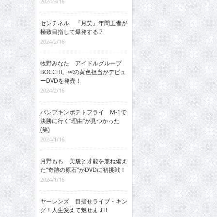
2024/3/16
センチネル 『月笑』年間王者が
極致目指して爆発する!?
2024/2/16
牧野みなた アイドルグループ
BOCCHI。￼の黄色担当がデビュ
ーDVDを発売！
2024/2/16
パンプキンポテトフライ M-1で
決勝に行く“理由”が見つかった
(笑)
2024/1/16
月野もも 美貌と才能を兼ね備え
た“奇跡の原石”がDVDに初挑戦！
2024/1/16
ヤーレンズ 目指せライブ・キン
グ！人生変えて魅せます!!