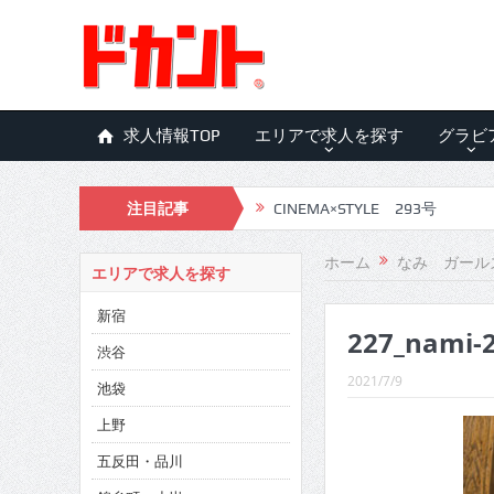
求人情報TOP
エリアで求人を探す
グラビ
注目記事
CINEMA×STYLE 293号
CINEMA×STYLE 292号
ホーム
なみ ガール
エリアで求人を探す
CINEMA×STYLE 291号
新宿
227_nami-
CINEMA×STYLE 290号
渋谷
CINEMA×STYLE 289号
2021/7/9
池袋
CINEMA×STYLE 288号
上野
五反田・品川
CINEMA×STYLE 287号