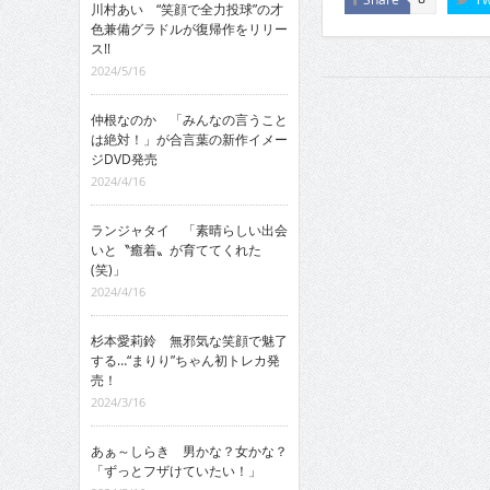
川村あい “笑顔で全力投球”の才
色兼備グラドルが復帰作をリリー
ス!!
2024/5/16
仲根なのか 「みんなの言うこと
は絶対！」が合言葉の新作イメー
ジDVD発売
2024/4/16
ランジャタイ 「素晴らしい出会
いと〝癒着〟が育ててくれた
(笑)」
2024/4/16
杉本愛莉鈴 無邪気な笑顔で魅了
する…“まりり”ちゃん初トレカ発
売！
2024/3/16
あぁ～しらき 男かな？女かな？
「ずっとフザけていたい！」