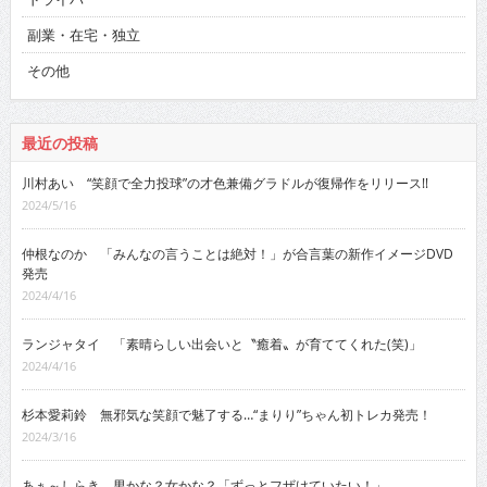
副業・在宅・独立
その他
最近の投稿
川村あい “笑顔で全力投球”の才色兼備グラドルが復帰作をリリース!!
2024/5/16
仲根なのか 「みんなの言うことは絶対！」が合言葉の新作イメージDVD
発売
2024/4/16
ランジャタイ 「素晴らしい出会いと〝癒着〟が育ててくれた(笑)」
2024/4/16
杉本愛莉鈴 無邪気な笑顔で魅了する…“まりり”ちゃん初トレカ発売！
2024/3/16
あぁ～しらき 男かな？女かな？「ずっとフザけていたい！」