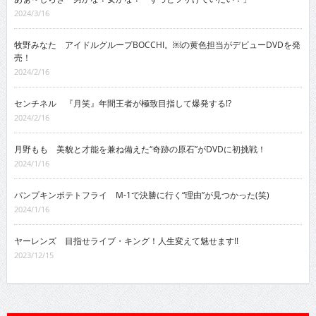
2024/3/16
牧野みなた アイドルグループBOCCHI。￼の黄色担当がデビューDVDを発
売！
2024/2/16
センチネル 『月笑』年間王者が極致目指して爆発する!?
2024/2/16
月野もも 美貌と才能を兼ね備えた“奇跡の原石”がDVDに初挑戦！
2024/1/16
パンプキンポテトフライ M-1で決勝に行く“理由”が見つかった(笑)
2024/1/16
ヤーレンズ 目指せライブ・キング！人生変えて魅せます!!
2023/12/15