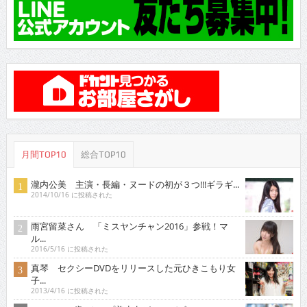
月間TOP10
総合TOP10
瀧内公美 主演・長編・ヌードの初が３つ!!!ギラギ...
2014/10/16 に投稿された
雨宮留菜さん 「ミスヤンチャン2016」参戦！マ
ル...
2016/5/16 に投稿された
真琴 セクシーDVDをリリースした元ひきこもり女
子...
2013/4/16 に投稿された