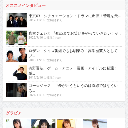
オススメインタビュー
東京03 シチュエーション・ドラマに出演！苦境を乗...
2017/11/16 に投稿された
真空ジェシカ 『死ぬまでお笑いをやっていきたい！そ...
2022/7/16 に投稿された
ロザン クイズ番組でもお馴染み！高学歴芸人として
ブ...
2009/12/16 に投稿された
有野晋哉 ゲーム・アニメ・漫画・アイドルに精通！
単...
2017/5/16 に投稿された
ゴー☆ジャス 『夢が叶うというのは直線ではなくい
ろ...
2021/11/16 に投稿された
グラビア