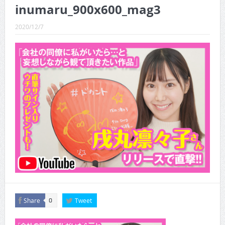
CINEMA×STYLE 289号
inumaru_900x600_mag3
CINEMA×STYLE 288号
2020/12/7
CINEMA×STYLE 287号
CINEMA×STYLE 286号
CINEMA×STYLE 285号
CINEMA×STYLE 294号
Share
Tweet
0