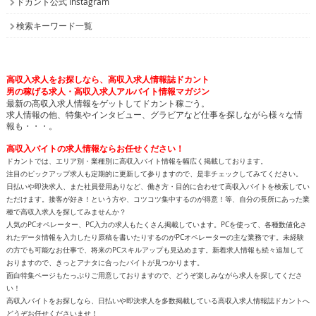
ドカント公式 Instagram
検索キーワード一覧
高収入求人をお探しなら、高収入求人情報誌ドカント
男の稼げる求人・高収入求人アルバイト情報マガジン
最新の高収入求人情報をゲットしてドカント稼ごう。
求人情報の他、特集やインタビュー、グラビアなど仕事を探しながら様々な情
報も・・・。
高収入バイトの求人情報ならお任せください！
ドカントでは、エリア別・業種別に高収入バイト情報を幅広く掲載しております。
注目のピックアップ求人も定期的に更新して参りますので、是非チェックしてみてください。
日払いや即決求人、また社員登用ありなど、働き方・目的に合わせて高収入バイトを検索してい
ただけます。接客が好き！という方や、コツコツ集中するのが得意！等、自分の長所にあった業
種で高収入求人を探してみませんか？
人気のPCオペレーター、PC入力の求人もたくさん掲載しています。PCを使って、各種数値化さ
れたデータ情報を入力したり原稿を書いたりするのがPCオペレーターの主な業務です。未経験
の方でも可能なお仕事で、将来のPCスキルアップも見込めます。新着求人情報も続々追加して
おりますので、きっとアナタに合ったバイトが見つかります。
面白特集ページもたっぷりご用意しておりますので、どうぞ楽しみながら求人を探してくださ
い！
高収入バイトをお探しなら、日払いや即決求人を多数掲載している高収入求人情報誌ドカントへ
どうぞお任せくださいませ！