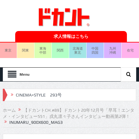
求人情報はこちら
東海
北海道
中国
九州
東京
関東
関西
在宅
中部
東北
四国
沖縄
Menu
CINEMA×STYLE 293号
CINEMA×STYLE 292号
ホーム
【ドカントCH.#89】ドカント20年12月号「早耳！エンタ
メ・インタビュー551」戌丸凛々子さんインタビュー動画第2弾！
CINEMA×STYLE 291号
INUMARU_900X600_MAG3
CINEMA×STYLE 290号