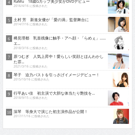
RaMu 18歳Gカップ美少女がDVDデビュー
2016/4/16 に投稿された
土村 芳 新進女優が「愛の渦」監督舞台に
2014/7/16 に投稿された
稀見理都 乳首残像に触手・アヘ顔・「らめぇ」……
エ...
2018/3/16 に投稿された
原つむぎ 人気上昇中！愛らしい笑顔とほんわかし
た雰...
2021/3/16 に投稿された
琴子 迫力バストを引っさげイメージデビュー！
2015/10/16 に投稿された
行平あい佳 初主演で大胆な体当たり艶技を…
2018/9/15 に投稿された
深琴 等身大で演じた初主演作品が公開！
2017/11/16 に投稿された