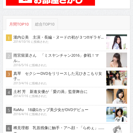
月間TOP10
総合TOP10
瀧内公美 主演・長編・ヌードの初が３つ!!!ギラギ...
2014/10/16 に投稿された
雨宮留菜さん 「ミスヤンチャン2016」参戦！マ
ル...
2016/5/16 に投稿された
真琴 セクシーDVDをリリースした元ひきこもり女
子...
2013/4/16 に投稿された
土村 芳 新進女優が「愛の渦」監督舞台に
2014/7/16 に投稿された
RaMu 18歳Gカップ美少女がDVDデビュー
2016/4/16 に投稿された
稀見理都 乳首残像に触手・アヘ顔・「らめぇ」……
エ...