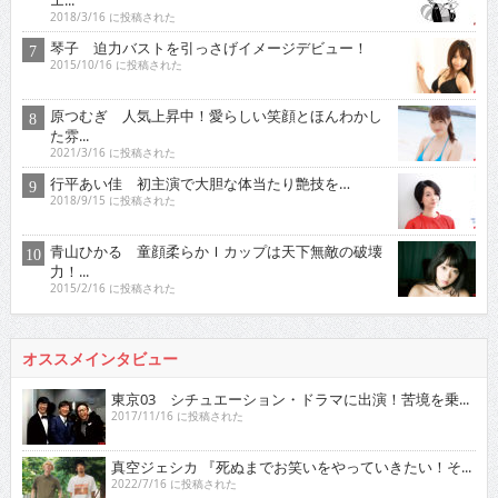
2018/3/16 に投稿された
琴子 迫力バストを引っさげイメージデビュー！
2015/10/16 に投稿された
原つむぎ 人気上昇中！愛らしい笑顔とほんわかし
た雰...
2021/3/16 に投稿された
行平あい佳 初主演で大胆な体当たり艶技を…
2018/9/15 に投稿された
青山ひかる 童顔柔らかＩカップは天下無敵の破壊
力！...
2015/2/16 に投稿された
オススメインタビュー
東京03 シチュエーション・ドラマに出演！苦境を乗...
2017/11/16 に投稿された
真空ジェシカ 『死ぬまでお笑いをやっていきたい！そ...
2022/7/16 に投稿された