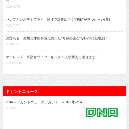
売！
2024/2/16
パンプキンポテトフライ M-1で決勝に行く“理由”が見つかった(笑)
2024/1/16
月野もも 美貌と才能を兼ね備えた“奇跡の原石”がDVDに初挑戦！
2024/1/16
ヤーレンズ 目指せライブ・キング！人生変えて魅せます!!
2023/12/15
ドカントニュース
DNA～ドカントニュースアカデミー～261号vol.4
2024/6/3