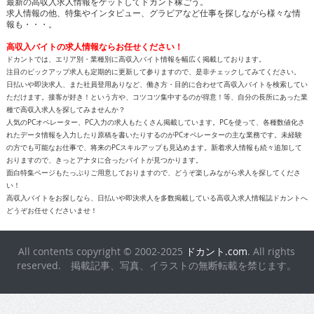
最新の高収入求人情報をゲットしてドカント稼ごう。
求人情報の他、特集やインタビュー、グラビアなど仕事を探しながら様々な情
報も・・・。
高収入バイトの求人情報ならお任せください！
ドカントでは、エリア別・業種別に高収入バイト情報を幅広く掲載しております。
注目のピックアップ求人も定期的に更新して参りますので、是非チェックしてみてください。
日払いや即決求人、また社員登用ありなど、働き方・目的に合わせて高収入バイトを検索してい
ただけます。接客が好き！という方や、コツコツ集中するのが得意！等、自分の長所にあった業
種で高収入求人を探してみませんか？
人気のPCオペレーター、PC入力の求人もたくさん掲載しています。PCを使って、各種数値化さ
れたデータ情報を入力したり原稿を書いたりするのがPCオペレーターの主な業務です。未経験
の方でも可能なお仕事で、将来のPCスキルアップも見込めます。新着求人情報も続々追加して
おりますので、きっとアナタに合ったバイトが見つかります。
面白特集ページもたっぷりご用意しておりますので、どうぞ楽しみながら求人を探してくださ
い！
高収入バイトをお探しなら、日払いや即決求人を多数掲載している高収入求人情報誌ドカントへ
どうぞお任せくださいませ！
All contents copyright © 2002-2025
ドカント.com
. All rights
reserved. 掲載記事、写真、イラストの無断転載を禁じます。