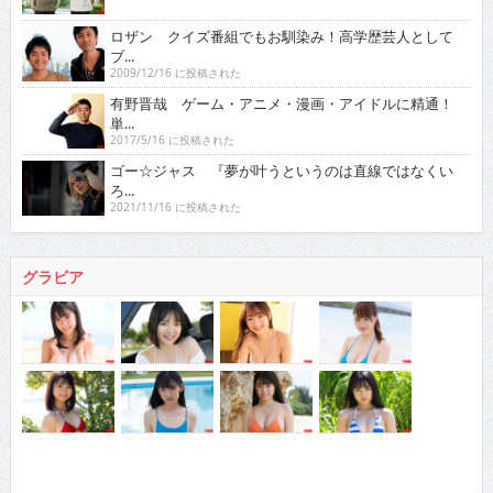
ロザン クイズ番組でもお馴染み！高学歴芸人として
ブ...
2009/12/16 に投稿された
有野晋哉 ゲーム・アニメ・漫画・アイドルに精通！
単...
2017/5/16 に投稿された
ゴー☆ジャス 『夢が叶うというのは直線ではなくい
ろ...
2021/11/16 に投稿された
グラビア