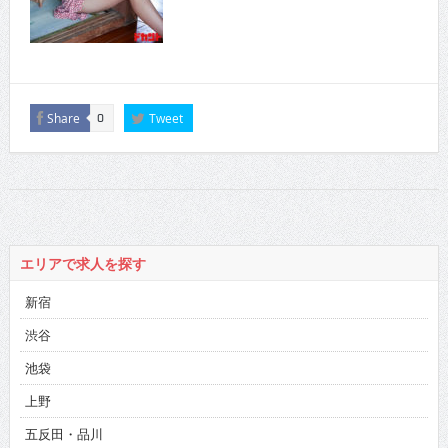
Share
Tweet
0
エリアで求人を探す
新宿
渋谷
池袋
上野
五反田・品川