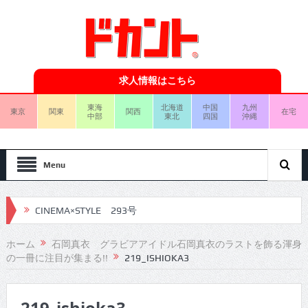
求人情報はこちら
東海
北海道
中国
九州
東京
関東
関西
在宅
中部
東北
四国
沖縄
Menu
CINEMA×STYLE 293号
CINEMA×STYLE 292号
ホーム
石岡真衣 グラビアアイドル石岡真衣のラストを飾る渾身
の一冊に注目が集まる!!
219_ISHIOKA3
CINEMA×STYLE 291号
CINEMA×STYLE 290号