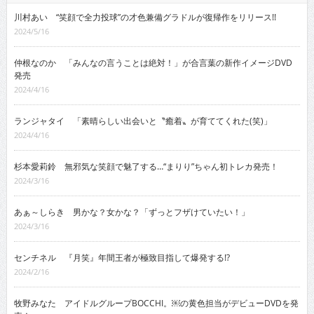
川村あい “笑顔で全力投球”の才色兼備グラドルが復帰作をリリース!!
2024/5/16
仲根なのか 「みんなの言うことは絶対！」が合言葉の新作イメージDVD
発売
2024/4/16
ランジャタイ 「素晴らしい出会いと〝癒着〟が育ててくれた(笑)」
2024/4/16
杉本愛莉鈴 無邪気な笑顔で魅了する…“まりり”ちゃん初トレカ発売！
2024/3/16
あぁ～しらき 男かな？女かな？「ずっとフザけていたい！」
2024/3/16
センチネル 『月笑』年間王者が極致目指して爆発する!?
2024/2/16
牧野みなた アイドルグループBOCCHI。￼の黄色担当がデビューDVDを発