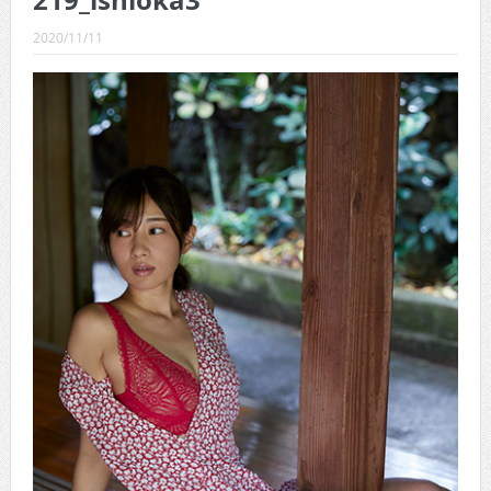
219_ishioka3
CINEMA×STYLE 289号
2020/11/11
CINEMA×STYLE 288号
CINEMA×STYLE 287号
CINEMA×STYLE 286号
CINEMA×STYLE 285号
CINEMA×STYLE 294号