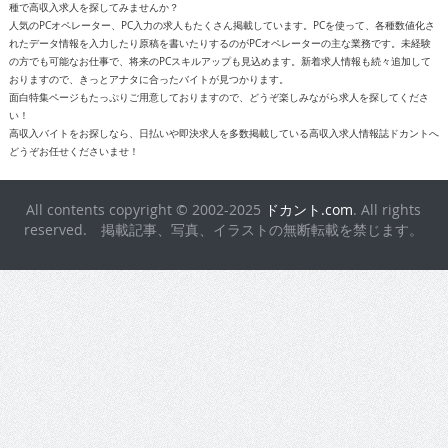
種で高収入求人を探してみませんか？
人気のPCオペレーター、PC入力の求人もたくさん掲載しています。PCを使って、各種数値化さ
れたデータ情報を入力したり原稿を書いたりするのがPCオペレーターの主な業務です。未経験
の方でも可能なお仕事で、将来のPCスキルアップも見込めます。新着求人情報も続々追加して
おりますので、きっとアナタに合ったバイトが見つかります。
面白特集ページもたっぷりご用意しておりますので、どうぞ楽しみながら求人を探してくださ
い！
高収入バイトをお探しなら、日払いや即決求人を多数掲載している高収入求人情報誌ドカントへ
どうぞお任せくださいませ！
All contents copyright © 2002-2025
ドカント.com
. All rights
reserved. 掲載記事、写真、イラストの無断転載を禁じます。