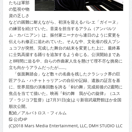
たちは軍部
の監視や物
資の乏しさ
などの困難に耐えながら、初演を迎えるバレエ「ガイーヌ」
の練習を続けていた。音楽を担当するアラム（アンバルツ
ム・カバニアン）は、振付家ニーナから連日のように変更を
伝えられ修正に追われていた。そんな中、文化省の役人プシ
ュコフが突然、完成した舞台の結末を変更した上に、最終幕
に士気高揚する踊りを追加するよう命じる。公演開始まであ
と8時間に迫る中、自らの作曲家人生を懸けて理不尽な挑発に
立ち向かうアラムだったが……。
「仮面舞踏会」など数々の名曲を残したクラシック界の巨
匠アラム・ハチャトゥリアンの自伝や記録、遺族の証言を基
に、世界屈指の演奏回数を誇る「剣の舞」完成前後の2週間に
焦点を当てて描いた。映画『剣の舞 我が心の旋律』（ユス
プ・ラジコフ監督）は7月31日(金)より新宿武蔵野館ほか全国
順次公開。
配給／アルバトロス・フィルム
公式HP
(C)2018 Mars Media Entertainment, LLC, DMH STUDIO LLC