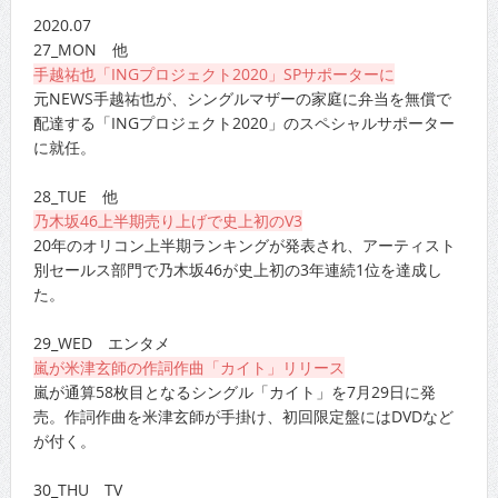
2020.07
27_MON 他
手越祐也「INGプロジェクト2020」SPサポーターに
元NEWS手越祐也が、シングルマザーの家庭に弁当を無償で
配達する「INGプロジェクト2020」のスペシャルサポーター
に就任。
28_TUE 他
乃木坂46上半期売り上げで史上初のV3
20年のオリコン上半期ランキングが発表され、アーティスト
別セールス部門で乃木坂46が史上初の3年連続1位を達成し
た。
29_WED エンタメ
嵐が米津玄師の作詞作曲「カイト」リリース
嵐が通算58枚目となるシングル「カイト」を7月29日に発
売。作詞作曲を米津玄師が手掛け、初回限定盤にはDVDなど
が付く。
30_THU TV