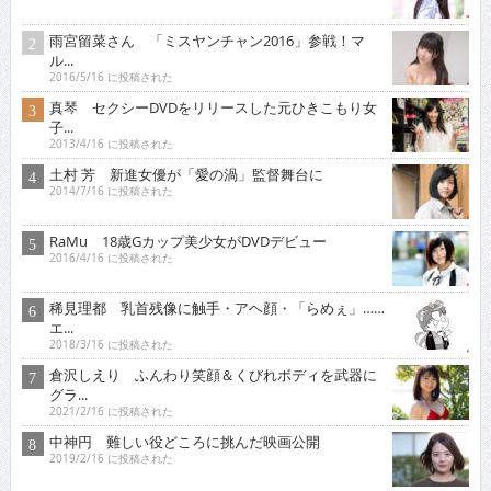
雨宮留菜さん 「ミスヤンチャン2016」参戦！マ
ル...
2016/5/16 に投稿された
真琴 セクシーDVDをリリースした元ひきこもり女
子...
2013/4/16 に投稿された
土村 芳 新進女優が「愛の渦」監督舞台に
2014/7/16 に投稿された
RaMu 18歳Gカップ美少女がDVDデビュー
2016/4/16 に投稿された
稀見理都 乳首残像に触手・アヘ顔・「らめぇ」……
エ...
2018/3/16 に投稿された
倉沢しえり ふんわり笑顔＆くびれボディを武器に
グラ...
2021/2/16 に投稿された
中神円 難しい役どころに挑んだ映画公開
2019/2/16 に投稿された