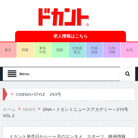
求人情報はこちら
東海
北海道
中国
九州
東京
関東
関西
在宅
中部
東北
四国
沖縄
Menu
CINEMA×STYLE 293号
CINEMA×STYLE 292号
ホーム
NEWS
DNA～ドカントニュースアカデミー～215号
VOL.2
CINEMA×STYLE 291号
CINEMA×STYLE 290号
ドカント発売日から一ヶ月のエンタメ、スポーツ、映画情報