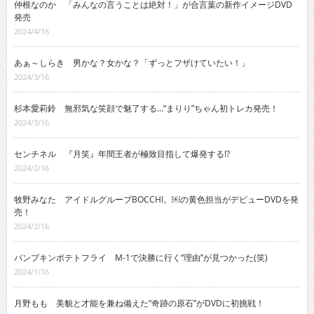
仲根なのか 「みんなの言うことは絶対！」が合言葉の新作イメージDVD
発売
2024/4/16
あぁ～しらき 男かな？女かな？「ずっとフザけていたい！」
2024/3/16
杉本愛莉鈴 無邪気な笑顔で魅了する…“まりり”ちゃん初トレカ発売！
2024/3/16
センチネル 『月笑』年間王者が極致目指して爆発する!?
2024/2/16
牧野みなた アイドルグループBOCCHI。￼の黄色担当がデビューDVDを発
売！
2024/2/16
パンプキンポテトフライ M-1で決勝に行く“理由”が見つかった(笑)
2024/1/16
月野もも 美貌と才能を兼ね備えた“奇跡の原石”がDVDに初挑戦！