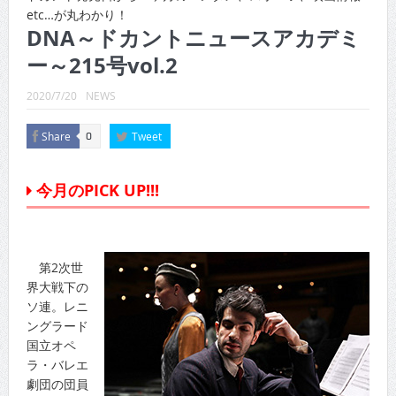
CINEMA×STYLE 289号
etc…が丸わかり！
DNA～ドカントニュースアカデミ
CINEMA×STYLE 288号
ー～215号vol.2
CINEMA×STYLE 287号
2020/7/20
NEWS
CINEMA×STYLE 286号
Share
Tweet
0
CINEMA×STYLE 285号
CINEMA×STYLE 294号
今月のPICK UP!!!
第2次世
界大戦下の
ソ連。レニ
ングラード
国立オペ
ラ・バレエ
劇団の団員