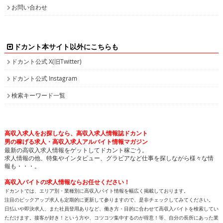
お問い合わせ
ドカント本サイト以外にこちらも
ドカント公式 X(旧Twitter)
ドカント公式 Instagram
検索キーワード一覧
高収入求人をお探しなら、高収入求人情報誌ドカント
男の稼げる求人・高収入求人アルバイト情報マガジン
最新の高収入求人情報をゲットしてドカント稼ごう。
求人情報の他、特集やインタビュー、グラビアなど仕事を探しながら様々な情
報も・・・。
高収入バイトの求人情報ならお任せください！
ドカントでは、エリア別・業種別に高収入バイト情報を幅広く掲載しております。
注目のピックアップ求人も定期的に更新して参りますので、是非チェックしてみてください。
日払いや即決求人、また社員登用ありなど、働き方・目的に合わせて高収入バイトを検索してい
ただけます。接客が好き！という方や、コツコツ集中するのが得意！等、自分の長所にあった業