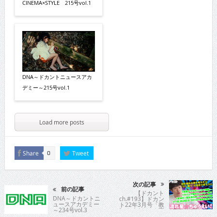
CINEMA×STYLE 215号vol.1
DNA～ドカントニュースアカ
デミー～215号vol.1
Load more posts
Share
Tweet
0
次の記事
前の記事
【ドカント
DNA～ドカントニ
ch.#193】ドカン
ュースアカデミー
ト22年3月号「教
～234号vol.3
えてパイセン！直
撃インタビュー!!」