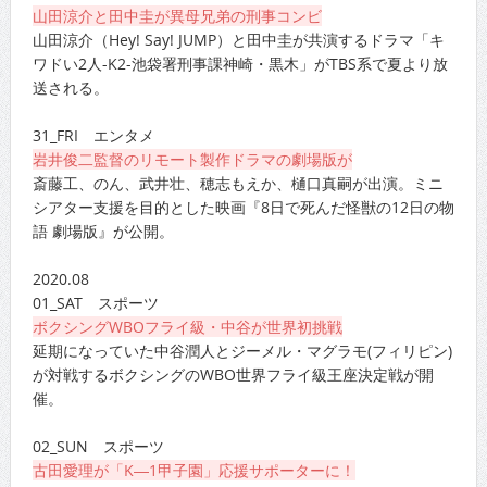
山田涼介と田中圭が異母兄弟の刑事コンビ
山田涼介（Hey! Say! JUMP）と田中圭が共演するドラマ「キ
ワドい2人-K2-池袋署刑事課神崎・黒木」がTBS系で夏より放
送される。
31_FRI エンタメ
岩井俊二監督のリモート製作ドラマの劇場版が
斎藤工、のん、武井壮、穂志もえか、樋口真嗣が出演。ミニ
シアター支援を目的とした映画『8日で死んだ怪獣の12日の物
語 劇場版』が公開。
2020.08
01_SAT スポーツ
ボクシングWBOフライ級・中谷が世界初挑戦
延期になっていた中谷潤人とジーメル・マグラモ(フィリピン)
が対戦するボクシングのWBO世界フライ級王座決定戦が開
催。
02_SUN スポーツ
古田愛理が「K―1甲子園」応援サポーターに！