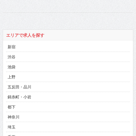
流れ星☆ちゅうえ
いさんの動画第3
弾！【流れ星☆ち
ゅうえいさん3/4】
エリアで求人を探す
新宿
渋谷
池袋
上野
五反田・品川
錦糸町・小岩
都下
神奈川
埼玉