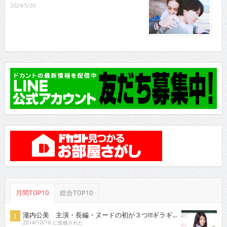
2024/5/20
月間TOP10
総合TOP10
瀧内公美 主演・長編・ヌードの初が３つ!!!ギラギ...
2014/10/16 に投稿された