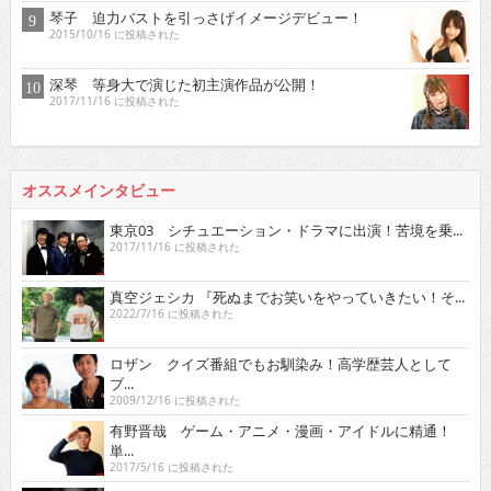
琴子 迫力バストを引っさげイメージデビュー！
2015/10/16 に投稿された
深琴 等身大で演じた初主演作品が公開！
2017/11/16 に投稿された
オススメインタビュー
東京03 シチュエーション・ドラマに出演！苦境を乗...
2017/11/16 に投稿された
真空ジェシカ 『死ぬまでお笑いをやっていきたい！そ...
2022/7/16 に投稿された
ロザン クイズ番組でもお馴染み！高学歴芸人として
ブ...
2009/12/16 に投稿された
有野晋哉 ゲーム・アニメ・漫画・アイドルに精通！
単...
2017/5/16 に投稿された