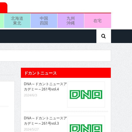
北海道
中国
九州
在宅
東北
四国
沖縄
ドカントニュース
DNA～ドカントニュースア
カデミー～261号vol.4
2024/6/3
DNA～ドカントニュースア
カデミー～261号vol.3
2024/5/27