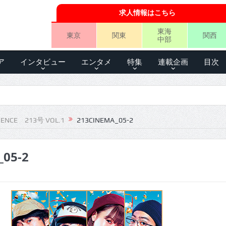
求人情報はこちら
東海
東京
関東
関西
中部
ア
インタビュー
エンタメ
特集
連載企画
目次
IENCE 213号 VOL.1
213CINEMA_05-2
_05-2