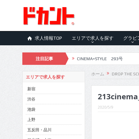
求人情報TOP
エリアで求人を探す
グラビ
注目記事
CINEMA×STYLE 293号
CINEMA×STYLE 292号
ホーム
DROP THE SC
エリアで求人を探す
CINEMA×STYLE 291号
新宿
213cinema
CINEMA×STYLE 290号
渋谷
CINEMA×STYLE 289号
2020/5/9
池袋
CINEMA×STYLE 288号
上野
五反田・品川
CINEMA×STYLE 287号