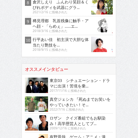
倉沢しえり ふんわり笑顔＆く
びれボディを武器にグラ...
2021/2/16 に投稿された
稀見理都 乳首残像に触手・ア
ヘ顔・「らめぇ」……エ...
2018/3/16 に投稿された
行平あい佳 初主演で大胆な体
当たり艶技を…
2018/9/15 に投稿された
オススメインタビュー
東京03 シチュエーション・ドラ
マに出演！苦境を乗...
2017/11/16 に投稿された
真空ジェシカ 『死ぬまでお笑いを
やっていきたい！そ...
2022/7/16 に投稿された
ロザン クイズ番組でもお馴染
み！高学歴芸人としてブ...
2009/12/16 に投稿された
有野晋哉 ゲーム・アニメ・漫