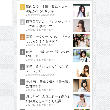
瀧内公美 主演・長編・ヌード
の初が３つ!!!ギラギ...
2014/10/16 に投稿された
雨宮留菜さん 「ミスヤンチャ
ン2016」参戦！マル...
2016/5/16 に投稿された
真琴 セクシーDVDをリリース
した元ひきこもり女子...
2013/4/16 に投稿された
RaMu 18歳Gカップ美少女が
DVDデビュー
2016/4/16 に投稿された
琴子 迫力バストを引っさげイ
メージデビュー！
2015/10/16 に投稿された
土村 芳 新進女優が「愛の渦」
監督舞台に
2014/7/16 に投稿された
原つむぎ 人気上昇中！愛らし
い笑顔とほんわかした雰...
2021/3/16 に投稿された