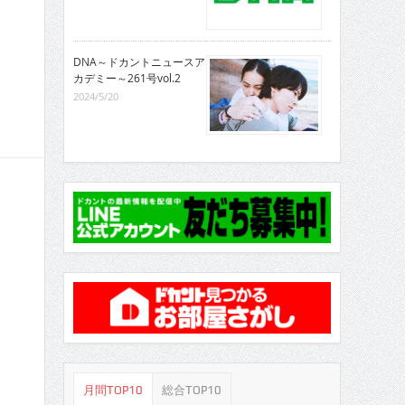
DNA～ドカントニュースア
カデミー～261号vol.2
2024/5/20
月間TOP10
総合TOP10