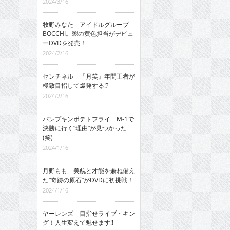
2024/3/16
牧野みなた アイドルグループ
BOCCHI。￼の黄色担当がデビュ
ーDVDを発売！
2024/2/16
センチネル 『月笑』年間王者が
極致目指して爆発する!?
2024/2/16
パンプキンポテトフライ M-1で
決勝に行く“理由”が見つかった
(笑)
2024/1/16
月野もも 美貌と才能を兼ね備え
た“奇跡の原石”がDVDに初挑戦！
2024/1/16
ヤーレンズ 目指せライブ・キン
グ！人生変えて魅せます!!