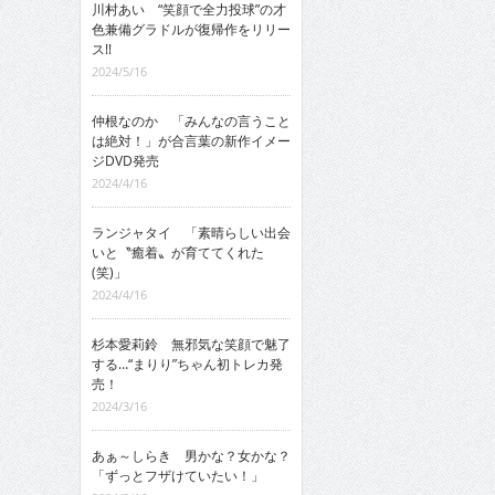
川村あい “笑顔で全力投球”の才
色兼備グラドルが復帰作をリリー
ス!!
2024/5/16
仲根なのか 「みんなの言うこと
は絶対！」が合言葉の新作イメー
ジDVD発売
2024/4/16
ランジャタイ 「素晴らしい出会
いと〝癒着〟が育ててくれた
(笑)」
2024/4/16
杉本愛莉鈴 無邪気な笑顔で魅了
する…“まりり”ちゃん初トレカ発
売！
2024/3/16
あぁ～しらき 男かな？女かな？
「ずっとフザけていたい！」