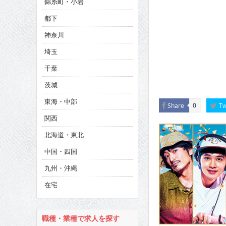
錦糸町・小岩
CINEMA×STYLE 286号
都下
CINEMA×STYLE 285号
神奈川
CINEMA×STYLE 294号
埼玉
千葉
茨城
東海・中部
Share
Tw
0
関西
北海道・東北
中国・四国
九州・沖縄
在宅
職種・業種で求人を探す