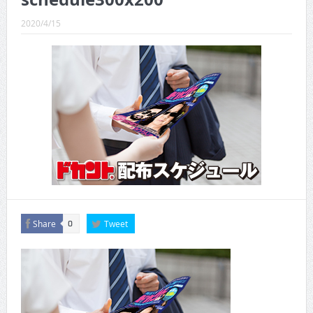
CINEMA×STYLE 289号
2020/4/15
CINEMA×STYLE 288号
CINEMA×STYLE 287号
CINEMA×STYLE 286号
CINEMA×STYLE 285号
CINEMA×STYLE 294号
Share
Tweet
0