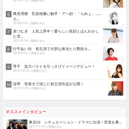
2014/7/16 に投稿された
稀見理都 乳首残像に触手・アヘ顔・「らめぇ」……
エ...
2018/3/16 に投稿された
原つむぎ 人気上昇中！愛らしい笑顔とほんわかし
た雰...
2021/3/16 に投稿された
行平あい佳 初主演で大胆な体当たり艶技を…
2018/9/15 に投稿された
琴子 迫力バストを引っさげイメージデビュー！
2015/10/16 に投稿された
深琴 等身大で演じた初主演作品が公開！
2017/11/16 に投稿された
オススメインタビュー
東京03 シチュエーション・ドラマに出演！苦境を乗...
2017/11/16 に投稿された