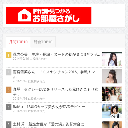
月間TOP10
総合TOP10
瀧内公美 主演・長編・ヌードの初が３つ!!!ギラギ...
2014/10/16 に投稿された
雨宮留菜さん 「ミスヤンチャン2016」参戦！マ
ル...
2016/5/16 に投稿された
真琴 セクシーDVDをリリースした元ひきこもり女
子...
2013/4/16 に投稿された
RaMu 18歳Gカップ美少女がDVDデビュー
2016/4/16 に投稿された
土村 芳 新進女優が「愛の渦」監督舞台に