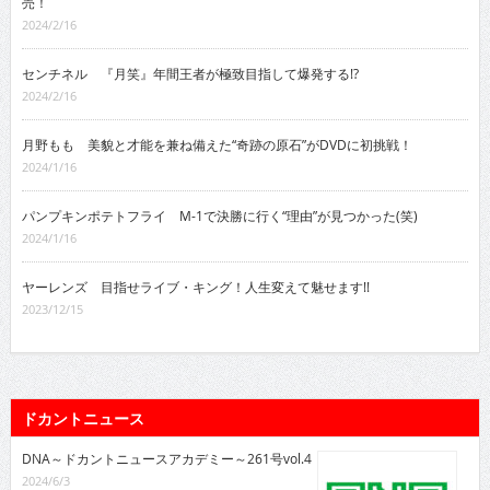
売！
2024/2/16
センチネル 『月笑』年間王者が極致目指して爆発する!?
2024/2/16
月野もも 美貌と才能を兼ね備えた“奇跡の原石”がDVDに初挑戦！
2024/1/16
パンプキンポテトフライ M-1で決勝に行く“理由”が見つかった(笑)
2024/1/16
ヤーレンズ 目指せライブ・キング！人生変えて魅せます!!
2023/12/15
ドカントニュース
DNA～ドカントニュースアカデミー～261号vol.4
2024/6/3