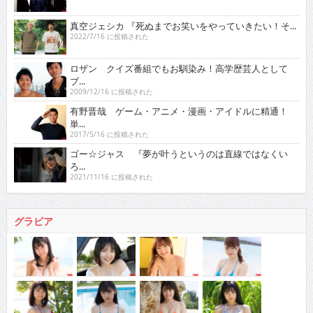
真空ジェシカ 『死ぬまでお笑いをやっていきたい！そ...
2022/7/16 に投稿された
ロザン クイズ番組でもお馴染み！高学歴芸人として
ブ...
2009/12/16 に投稿された
有野晋哉 ゲーム・アニメ・漫画・アイドルに精通！
単...
2017/5/16 に投稿された
ゴー☆ジャス 『夢が叶うというのは直線ではなくい
ろ...
2021/11/16 に投稿された
グラビア