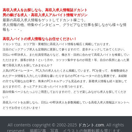
高収入求人をお探しなら、高収入求人情報誌ドカント
男の稼げる求人・高収入求人アルバイト情報マガジン
最新の高収入求人情報をゲットしてドカント稼ごう。
求人情報の他、特集やインタビュー、グラビアなど仕事を探しながら様々な情
報も・・・。
高収入バイトの求人情報ならお任せください！
ドカントでは、エリア別・業種別に高収入バイト情報を幅広く掲載しております。
注目のピックアップ求人も定期的に更新して参りますので、是非チェックしてみてください。
日払いや即決求人、また社員登用ありなど、働き方・目的に合わせて高収入バイトを検索してい
ただけます。接客が好き！という方や、コツコツ集中するのが得意！等、自分の長所にあった業
種で高収入求人を探してみませんか？
人気のPCオペレーター、PC入力の求人もたくさん掲載しています。PCを使って、各種数値化さ
れたデータ情報を入力したり原稿を書いたりするのがPCオペレーターの主な業務です。未経験
の方でも可能なお仕事で、将来のPCスキルアップも見込めます。新着求人情報も続々追加して
おりますので、きっとアナタに合ったバイトが見つかります。
面白特集ページもたっぷりご用意しておりますので、どうぞ楽しみながら求人を探してくださ
い！
高収入バイトをお探しなら、日払いや即決求人を多数掲載している高収入求人情報誌ドカントへ
どうぞお任せくださいませ！
All contents copyright © 2002-2025
ドカント.com
. All rights
reserved. 掲載記事、写真、イラストの無断転載を禁じます。