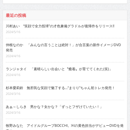
最近の投稿
川村あい “笑顔で全力投球”の才色兼備グラドルが復帰作をリリース!!
2024/5/16
仲根なのか 「みんなの言うことは絶対！」が合言葉の新作イメージDVD
発売
2024/4/16
ランジャタイ 「素晴らしい出会いと〝癒着〟が育ててくれた(笑)」
2024/4/16
杉本愛莉鈴 無邪気な笑顔で魅了する…“まりり”ちゃん初トレカ発売！
2024/3/16
あぁ～しらき 男かな？女かな？「ずっとフザけていたい！」
2024/3/16
牧野みなた アイドルグループBOCCHI。￼の黄色担当がデビューDVDを発