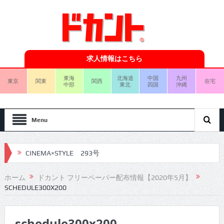
求人情報はこちら
東海
北海道
中国
九州
東京
関東
関西
在宅
中部
東北
四国
沖縄
Menu
CINEMA×STYLE 293号
CINEMA×STYLE 292号
ホーム
ドカント フリーペーパー配布情報【2020年5月】
SCHEDULE300X200
CINEMA×STYLE 291号
CINEMA×STYLE 290号
schedule300x200