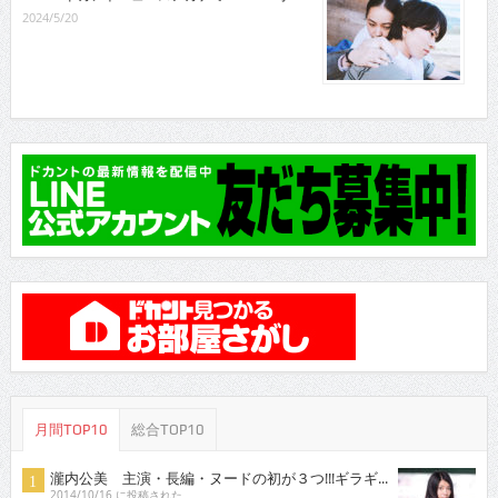
2024/5/20
月間TOP10
総合TOP10
瀧内公美 主演・長編・ヌードの初が３つ!!!ギラギ...
2014/10/16 に投稿された