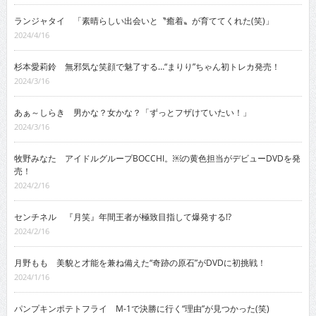
ランジャタイ 「素晴らしい出会いと〝癒着〟が育ててくれた(笑)」
2024/4/16
杉本愛莉鈴 無邪気な笑顔で魅了する…“まりり”ちゃん初トレカ発売！
2024/3/16
あぁ～しらき 男かな？女かな？「ずっとフザけていたい！」
2024/3/16
牧野みなた アイドルグループBOCCHI。￼の黄色担当がデビューDVDを発
売！
2024/2/16
センチネル 『月笑』年間王者が極致目指して爆発する!?
2024/2/16
月野もも 美貌と才能を兼ね備えた“奇跡の原石”がDVDに初挑戦！
2024/1/16
パンプキンポテトフライ M-1で決勝に行く“理由”が見つかった(笑)