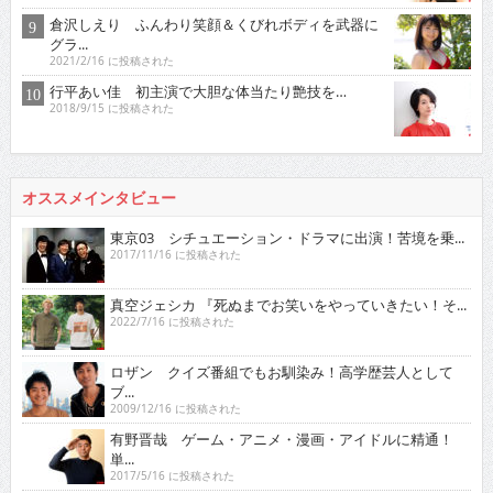
倉沢しえり ふんわり笑顔＆くびれボディを武器に
グラ...
2021/2/16 に投稿された
行平あい佳 初主演で大胆な体当たり艶技を…
2018/9/15 に投稿された
オススメインタビュー
東京03 シチュエーション・ドラマに出演！苦境を乗...
2017/11/16 に投稿された
真空ジェシカ 『死ぬまでお笑いをやっていきたい！そ...
2022/7/16 に投稿された
ロザン クイズ番組でもお馴染み！高学歴芸人として
ブ...
2009/12/16 に投稿された
有野晋哉 ゲーム・アニメ・漫画・アイドルに精通！
単...
2017/5/16 に投稿された