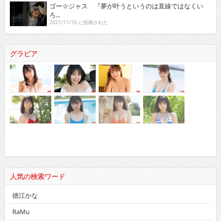
ゴー☆ジャス 『夢が叶うというのは直線ではなくい
ろ...
2021/11/16 に投稿された
グラビア
人気の検索ワード
徳江かな
RaMu