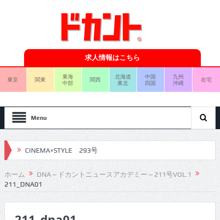
求人情報はこちら
東海
北海道
中国
九州
東京
関東
関西
在宅
中部
東北
四国
沖縄
Menu
CINEMA×STYLE 293号
CINEMA×STYLE 292号
ホーム
DNA～ドカントニュースアカデミー～211号VOL.1
211_DNA01
CINEMA×STYLE 291号
CINEMA×STYLE 290号
211_dna01