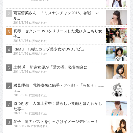
雨宮留菜さん 「ミスヤンチャン2016」参戦！マ
ル...
2016/5/16 に投稿された
真琴 セクシーDVDをリリースした元ひきこもり女
子...
2013/4/16 に投稿された
RaMu 18歳Gカップ美少女がDVDデビュー
2016/4/16 に投稿された
土村 芳 新進女優が「愛の渦」監督舞台に
2014/7/16 に投稿された
稀見理都 乳首残像に触手・アヘ顔・「らめぇ」……
エ...
2018/3/16 に投稿された
原つむぎ 人気上昇中！愛らしい笑顔とほんわかし
た雰...
2021/3/16 に投稿された
琴子 迫力バストを引っさげイメージデビュー！
2015/10/16 に投稿された