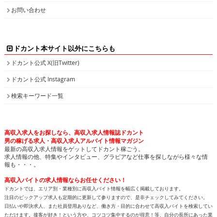
お問い合わせ
ドカント本サイト以外にこちらも
ドカント公式 X(旧Twitter)
ドカント公式 Instagram
検索キーワード一覧
高収入求人をお探しなら、高収入求人情報誌ドカント
男の稼げる求人・高収入求人アルバイト情報マガジン
最新の高収入求人情報をゲットしてドカント稼ごう。
求人情報の他、特集やインタビュー、グラビアなど仕事を探しながら様々な情
報も・・・。
高収入バイトの求人情報ならお任せください！
ドカントでは、エリア別・業種別に高収入バイト情報を幅広く掲載しております。
注目のピックアップ求人も定期的に更新して参りますので、是非チェックしてみてください。
日払いや即決求人、また社員登用ありなど、働き方・目的に合わせて高収入バイトを検索してい
ただけます。接客が好き！という方や、コツコツ集中するのが得意！等、自分の長所にあった業