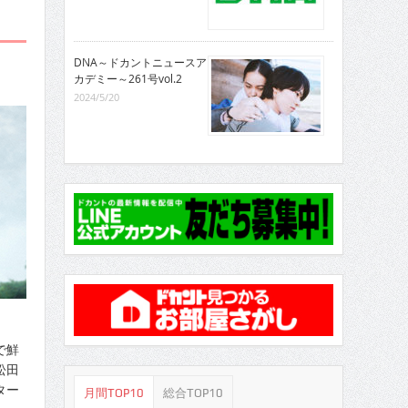
DNA～ドカントニュースア
カデミー～261号vol.2
2024/5/20
で鮮
松田
ター
月間TOP10
総合TOP10