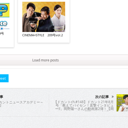
09号
CINEMA×STYLE 209号vol.2
Load more posts
eet
事
次の記事
【ドカントch.#148】ドカント21年8月
ドカントニュースアカデミー～
号「教えてパイセン！直撃インタビュ
2
ー!!」岡野陽一さんの動画第2弾！【岡
野陽一さん2/4】