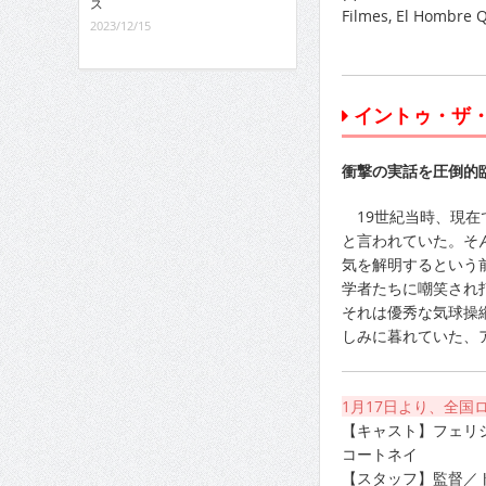
ス
Filmes, El Hombre Q
2023/12/15
イントゥ・ザ
衝撃の実話を圧倒的
19世紀当時、現在
と言われていた。そ
気を解明するという
学者たちに嘲笑され
それは優秀な気球操
しみに暮れていた、
1月17日より、全国
【キャスト】フェリ
コートネイ
【スタッフ】監督／