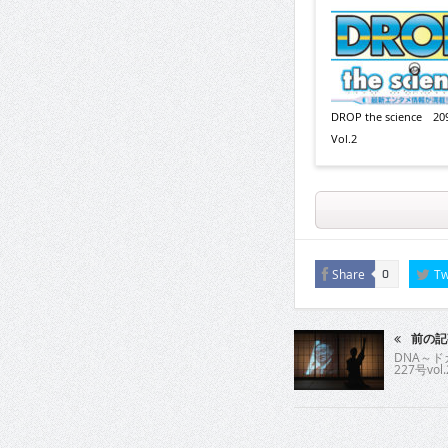
DROP the science 2
Vol.2
Share
Tw
0
前の記
DNA～
227号vol.