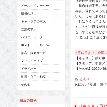
（最優秀俳優賞）を
メールオペレーター
舞台は岩手県。今野
存在。遅れてやって
風俗の求人
いた。しかしある日
キャバクラの求人
しばらくして２人は
く。やがて日浅が行
営業の求人
を出すことを頼むが
パワフルワーク
た彼とは 全く違う別
ホスト・モデル・AV
2月14日より、全国
接客・販売サービス
【キャスト】綾野剛
クリエイティブ
【スタッフ】監督／
【その他】2020／日
ドライバー
副業・在宅・独立
公式HP
(c)2020「影裏」製
その他
最近の投稿
ジョジョ・ラ