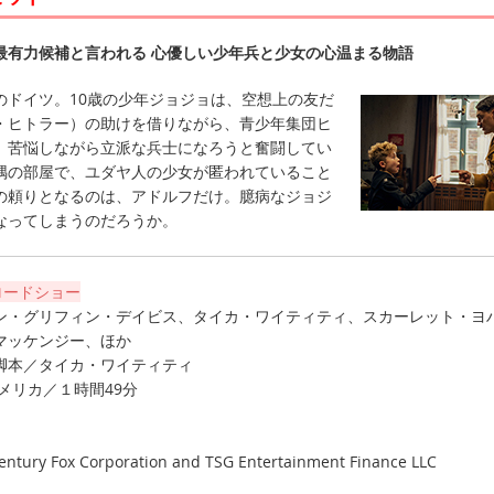
最有力候補と言われる 心優しい少年兵と少女の心温まる物語
ドイツ。10歳の少年ジョジョは、空想上の友だ
・ヒトラー）の助けを借りながら、青少年集団ヒ
、苦悩しながら立派な兵士になろうと奮闘してい
隅の部屋で、ユダヤ人の少女が匿われていること
の頼りとなるのは、アドルフだけ。臆病なジョジ
なってしまうのだろうか。
ロードショー
ン・グリフィン・デイビス、タイカ・ワイティティ、スカーレット・ヨ
マッケンジー、ほか
脚本／タイカ・ワイティティ
アメリカ／１時間49分
Century Fox Corporation and TSG Entertainment Finance LLC