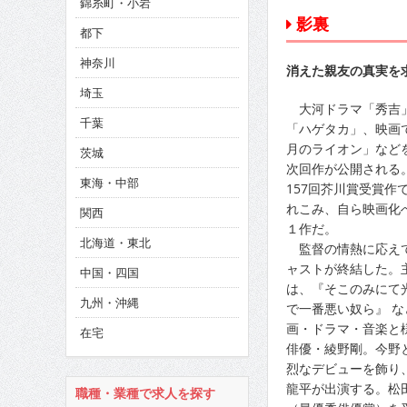
錦糸町・小岩
CINEMA×STYLE 286号
影裏
都下
CINEMA×STYLE 285号
神奈川
消えた親友の真実を
CINEMA×STYLE 294号
埼玉
大河ドラマ「秀吉」
千葉
「ハゲタカ」、映画
月のライオン」など
茨城
次回作が公開される
東海・中部
157回芥川賞受賞作
れこみ、自ら映画化
関西
１作だ。
北海道・東北
監督の情熱に応えて
ャストが終結した。
中国・四国
は、『そこのみにて
九州・沖縄
で一番悪い奴ら』 
画・ドラマ・音楽と
在宅
俳優・綾野剛。今野
烈なデビューを飾り
龍平が出演する。松
職種・業種で求人を探す