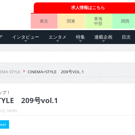
求人情報はこちら
東海
東京
関東
関西
中部
ア
インタビュー
エンタメ
特集
連載企画
目次
EMA STYLE
CINEMA×STYLE 209号VOL.1
ップ！
YLE 209号vol.1
YLE
,
NEWS
eet