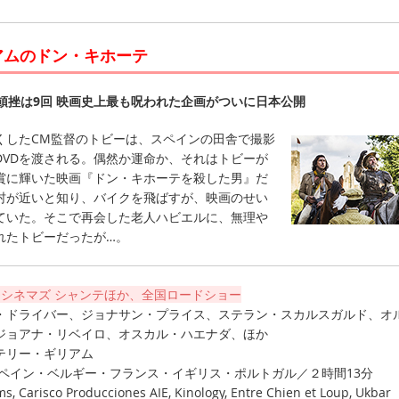
アムのドン・キホーテ
頓挫は9回 映画史上最も呪われた企画がついに日本公開
したCM監督のトビーは、スペインの田舎で撮影
DVDを渡される。偶然か運命か、それはトビーが
賞に輝いた映画『ドン・キホーテを殺した男』だ
村が近いと知り、バイクを飛ばすが、映画のせい
ていた。そこで再会した老人ハビエルに、無理や
れたトビーだったが…。
HOシネマズ シャンテほか、全国ロードショー
・ドライバー、ジョナサン・プライス、ステラン・スカルスガルド、オ
ジョアナ・リベイロ、オスカル・ハエナダ、ほか
テリー・ギリアム
スペイン・ベルギー・フランス・イギリス・ポルトガル／２時間13分
ms, Carisco Producciones AIE, Kinology, Entre Chien et Loup, Ukbar