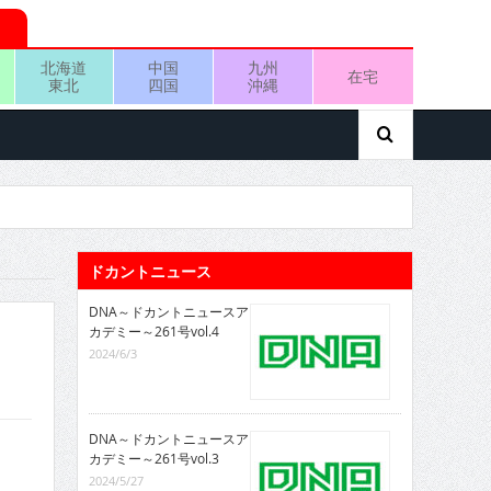
北海道
中国
九州
在宅
東北
四国
沖縄
ドカントニュース
DNA～ドカントニュースア
カデミー～261号vol.4
2024/6/3
DNA～ドカントニュースア
カデミー～261号vol.3
2024/5/27