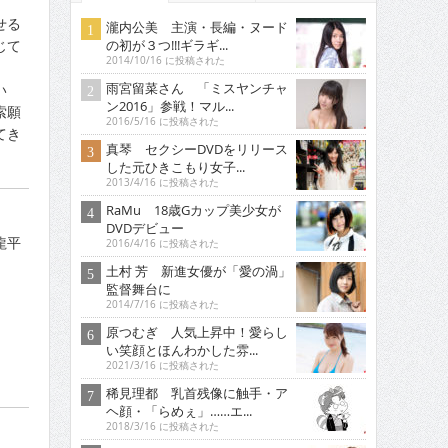
せる
瀧内公美 主演・長編・ヌード
の初が３つ!!!ギラギ...
じて
2014/10/16 に投稿された
雨宮留菜さん 「ミスヤンチャ
い
ン2016」参戦！マル...
索願
2016/5/16 に投稿された
てき
真琴 セクシーDVDをリリース
した元ひきこもり女子...
2013/4/16 に投稿された
RaMu 18歳Gカップ美少女が
DVDデビュー
龍平
2016/4/16 に投稿された
土村 芳 新進女優が「愛の渦」
監督舞台に
2014/7/16 に投稿された
原つむぎ 人気上昇中！愛らし
い笑顔とほんわかした雰...
2021/3/16 に投稿された
稀見理都 乳首残像に触手・ア
ヘ顔・「らめぇ」……エ...
2018/3/16 に投稿された