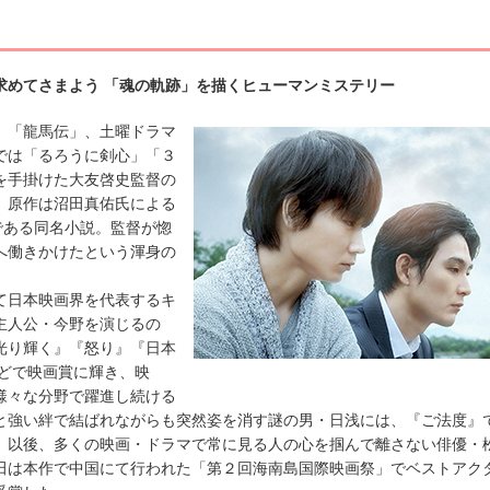
求めてさまよう 「魂の軌跡」を描くヒューマンミステリー
「龍馬伝」、土曜ドラマ
では「るろうに剣心」「３
を手掛けた大友啓史監督の
。原作は沼田真佑氏による
である同名小説。監督が惚
へ働きかけたという渾身の
日本映画界を代表するキ
主人公・今野を演じるの
光り輝く』『怒り』『日本
などで映画賞に輝き、映
様々な分野で躍進し続ける
と強い絆で結ばれながらも突然姿を消す謎の男・日浅には、『ご法度』
、以後、多くの映画・ドラマで常に見る人の心を掴んで離さない俳優・
田は本作で中国にて行われた「第２回海南島国際映画祭」でベストアク