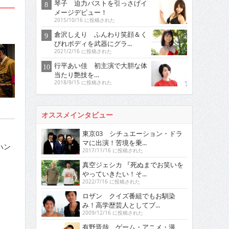
琴子 迫力バストを引っさげイ
メージデビュー！
2015/10/16 に投稿された
倉沢しえり ふんわり笑顔＆く
びれボディを武器にグラ...
2021/2/16 に投稿された
行平あい佳 初主演で大胆な体
当たり艶技を…
2018/9/15 に投稿された
オススメインタビュー
東京03 シチュエーション・ドラ
マに出演！苦境を乗...
ハン
2017/11/16 に投稿された
真空ジェシカ 『死ぬまでお笑いを
やっていきたい！そ...
2022/7/16 に投稿された
ロザン クイズ番組でもお馴染
み！高学歴芸人としてブ...
2009/12/16 に投稿された
有野晋哉 ゲーム・アニメ・漫