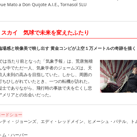
ue Mato a Don Quijote A.I.E., Tornasol SLU
・スカイ 気球で未来を変えたふたり
臨場感と映像美で映し出す 黄金コンビが上空１万メートルの奇跡を描く
では当たり前となった「気象予報」は、荒唐無稽
んな中でただ一人、気象学者のジェームズは、天
前人未到の高みを目指していた。しかし、周囲の
打ちひしがれていたとき、一つの転機が訪れた。
縦士でありながら、飛行時の事故で夫を亡くし悲
アメリアとの出会いだった。
ロードショー
シティ・ジョーンズ、エディ・レッドメイン、ヒメーシュ・パテル、ト
トム・ハーパー