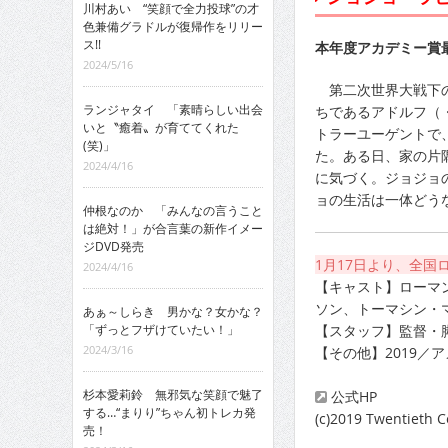
川村あい “笑顔で全力投球”の才
色兼備グラドルが復帰作をリリー
ス!!
本年度アカデミー賞
2024/5/16
第二次世界大戦下の
ランジャタイ 「素晴らしい出会
ちであるアドルフ（
いと〝癒着〟が育ててくれた
トラーユーゲントで
(笑)」
た。ある日、家の片
2024/4/16
に気づく。ジョジョ
ョの生活は一体どう
仲根なのか 「みんなの言うこと
は絶対！」が合言葉の新作イメー
ジDVD発売
1月17日より、全国
2024/4/16
【キャスト】ローマ
ソン、トーマシン・
あぁ～しらき 男かな？女かな？
「ずっとフザけていたい！」
【スタッフ】監督・
2024/3/16
【その他】2019／
杉本愛莉鈴 無邪気な笑顔で魅了
公式HP
する…“まりり”ちゃん初トレカ発
(c)2019 Twentieth 
売！