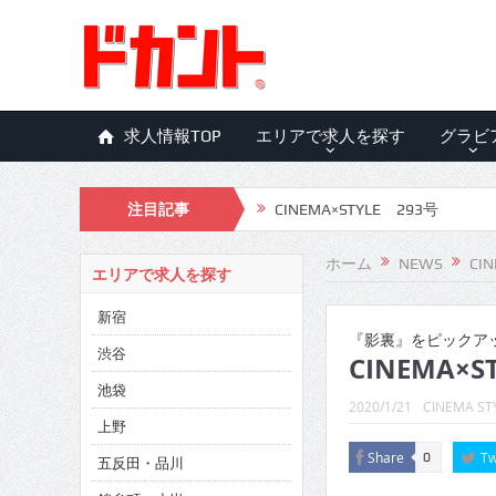
求人情報TOP
エリアで求人を探す
グラビ
注目記事
CINEMA×STYLE 293号
CINEMA×STYLE 292号
ホーム
NEWS
CIN
エリアで求人を探す
CINEMA×STYLE 291号
新宿
CINEMA×STYLE 290号
『影裏』をピックア
渋谷
CINEMA×ST
CINEMA×STYLE 289号
池袋
2020/1/21
CINEMA ST
CINEMA×STYLE 288号
上野
Share
Tw
0
五反田・品川
CINEMA×STYLE 287号