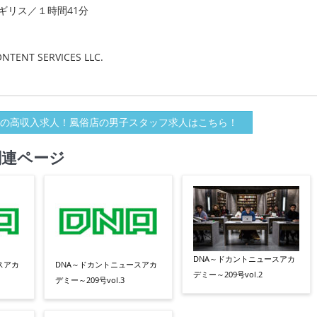
イギリス／１時間41分
NTENT SERVICES LLC.
の高収入求人！風俗店の男子スタッフ求人はこちら！
関連ページ
DNA～ドカントニュースアカ
スアカ
DNA～ドカントニュースアカ
デミー～209号vol.2
デミー～209号vol.3