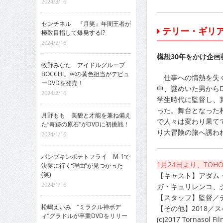
2024/3/16
センチネル 『月笑』年間王者が
テリー・ギリ
極致目指して爆発する!?
2024/2/16
構想30年をかけ企画
牧野みなた アイドルグループ
BOCCHI。￼の黄色担当がデビュ
仕事への情熱を失く
ーDVDを発売！
中、謎めいた男から
2024/2/16
学生時代に監督し、
った。舞台となった
月野もも 美貌と才能を兼ね備え
で人々は変わり果て
た“奇跡の原石”がDVDに初挑戦！
り大冒険の旅へ誘わ
2024/1/16
パンプキンポテトフライ M-1で
1月24日より、TO
決勝に行く“理由”が見つかった
(笑)
【キャスト】アダム
2024/1/16
ガ・キュリレンコ、
【スタッフ】監督／
松嶋えいみ “ミラクル神ボデ
【その他】2018／
ィ”グラドルが卒業DVDをリリー
(c)2017 Tornasol Fil