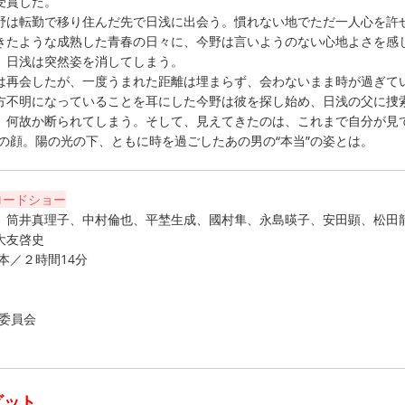
受賞した。
は転勤で移り住んだ先で日浅に出会う。慣れない地でただ一人心を許
きたような成熟した青春の日々に、今野は言いようのない心地よさを感
、日浅は突然姿を消してしまう。
再会したが、一度うまれた距離は埋まらず、会わないまま時が過ぎて
方不明になっていることを耳にした今野は彼を探し始め、日浅の父に捜
、何故か断られてしまう。そして、見えてきたのは、これまで自分が見
の顔。陽の光の下、ともに時を過ごしたあの男の“本当”の姿とは。
ロードショー
、筒井真理子、中村倫也、平埜生成、國村隼、永島暎子、安田顕、松田
大友啓史
本／２時間14分
作委員会
ビット