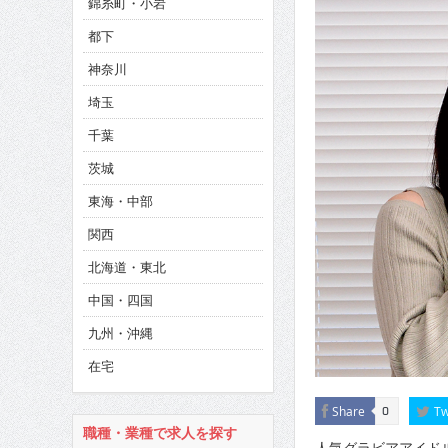
錦糸町・小岩
CINEMA×STYLE 285号
都下
CINEMA×STYLE 294号
神奈川
CINEMA×STYLE 293号
埼玉
千葉
茨城
東海・中部
関西
北海道・東北
中国・四国
九州・沖縄
在宅
Share
Tw
0
職種・業種で求人を探す
人気グラビアアイドル