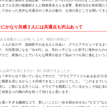
るダブル主演の後藤郁さんと鶴巻星奈さんを直撃。取材当日が初対面だ
して分かった意外な共通点やご本人の魅力、公演の見どころを聞いてき
子にかなり共感２人には共通点も沢山あって
がある後藤さんにお伺いします。物語の内容は？
、１人の女の子、真鍋莉子がある人と出会い、グラビアデビューするま
。今回再演になる『Greif2』は、売れっ子になった莉子に海外からの
すけど、家族のことでいろんな障害が起きて悩みつつも前に進むという
さんは莉子を演じますが、役に共感できましたか。
を７年やらせて頂いているんですけど、“グラビアアイドルあるある”が
じ職業を演じるからこそ共感できることばかりでした。『このままでい
特に。ご覧になる方々には、グラビアを職業にしているからこそ悩む女
て頑張るコの胸の内を知って頂けると思います」
を遣いすぎる繊細なコで、新しいことに一歩を踏み出せない“ビビリ”な