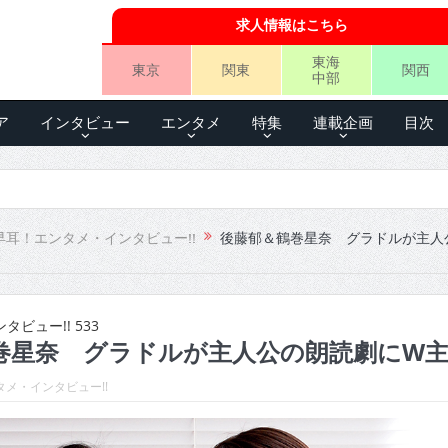
求人情報はこちら
東海
東京
関東
関西
中部
ア
インタビュー
エンタメ
特集
連載企画
目次
早耳！エンタメ・インタビュー!!
後藤郁＆鶴巻星奈 グラドルが主人
ビュー!! 533
巻星奈 グラドルが主人公の朗読劇にW
メ・インタビュー!!