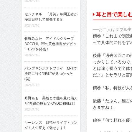
2024/3/16
耳と目で楽しむ
センチネル 『月笑』年間王者が
極致目指して爆発する!?
2024/2/16
──お二人はダブル
鶴巻「これまで朗読
牧野みなた アイドルグループ
って具体的に何をす
BOCCHI。￼の黄色担当がデビュ
ーDVDを発売！
後藤「過去３回この
2024/2/16
っかりしているので
とは違う視点で全体
パンプキンポテトフライ M-1で
決勝に行く“理由”が見つかった
だよ』とサラリと言
(笑)
2024/1/16
鶴巻「私、特技が人
月野もも 美貌と才能を兼ね備え
後藤「たぶん、稽古
た“奇跡の原石”がDVDに初挑戦！
きますね！」
2024/1/16
鶴巻「何て頼れる優
ヤーレンズ 目指せライブ・キン
グ！人生変えて魅せます!!