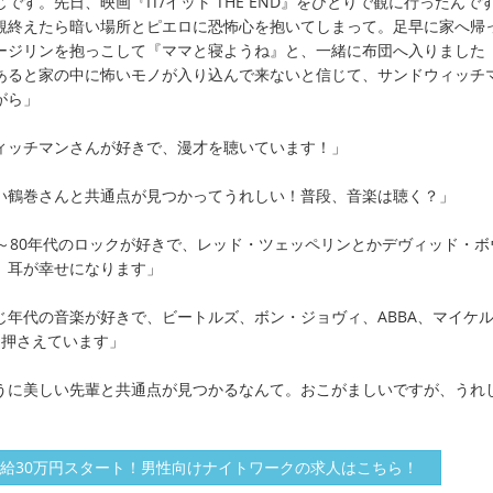
です。先日、映画『IT/イット THE END』をひとりで観に行ったんで
観終えたら暗い場所とピエロに恐怖心を抱いてしまって。足早に家へ帰
ージリンを抱っこして『ママと寝ようね』と、一緒に布団へ入りました
あると家の中に怖いモノが入り込んで来ないと信じて、サンドウィッチ
がら」
ィッチマンさんが好きで、漫才を聴いています！」
い鶴巻さんと共通点が見つかってうれしい！普段、音楽は聴く？」
0～80年代のロックが好きで、レッド・ツェッペリンとかデヴィッド・ボ
、耳が幸せになります」
じ年代の音楽が好きで、ビートルズ、ボン・ジョヴィ、ABBA、マイケ
り押さえています」
うに美しい先輩と共通点が見つかるなんて。おこがましいですが、うれ
給30万円スタート！男性向けナイトワークの求人はこちら！