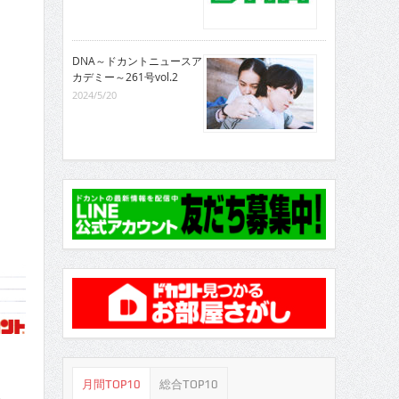
DNA～ドカントニュースア
カデミー～261号vol.2
2024/5/20
月間TOP10
総合TOP10
る。