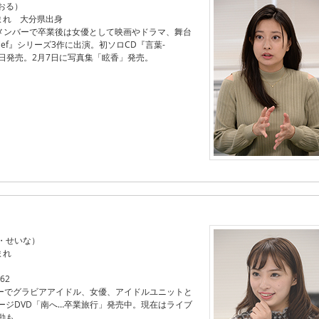
おる）
生まれ 大分県出身
のメンバーで卒業後は女優として映画やドラマ、舞台
ief』シリーズ3作に出演。初ソロCD『言葉-
22日発売。2月7日に写真集「眩香」発売。
・せいな）
まれ
62
ディーでグラビアアイドル、女優、アイドルユニットと
ージDVD「南へ…卒業旅行」発売中。現在はライブ
動も。