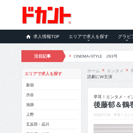
求人情報TOP
エリアで求人を探す
グラビ
注目記事
CINEMA×STYLE 292号
CINEMA×STYLE 291号
ホーム
エンタメ
エリアで求人を探す
読劇にW主演
CINEMA×STYLE 290号
新宿
CINEMA×STYLE 289号
渋谷
早耳！エンタメ・インタ
CINEMA×STYLE 288号
後藤郁＆鶴
池袋
CINEMA×STYLE 287号
上野
2020/1/16
早耳！エンタ
五反田・品川
CINEMA×STYLE 286号