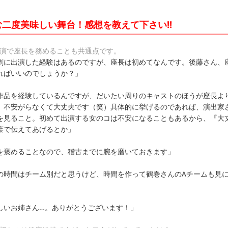
二度美味しい舞台！感想を教えて下さい!!
主演で座長を務めることも共通点です。
劇に出演した経験はあるのですが、座長は初めてなんです。後藤さん、
ればいいのでしょうか？」
作品を経験しているんですが、だいたい周りのキャストのほうが座長よ
、不安がらなくて大丈夫です（笑）具体的に挙げるのであれば、演出家
を見ること。初めて出演する女のコは不安になることもあるから、『大
葉で伝えてあげるとか」
を褒めることなので、稽古までに腕を磨いておきます」
の時間はチーム別だと思うけど、時間を作って鶴巻さんのAチームも見
しいお姉さん…。ありがとうございます！」