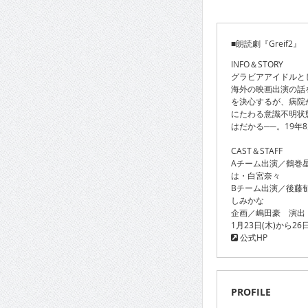
■朗読劇『Greif2』
INFO＆STORY
グラビアアイドルと
海外の映画出演の話
を決心するが、病院
にたわる意識不明状
はだかる──。19年
CAST＆STAFF
Aチーム出演／鶴巻
は・白宮奈々
Bチーム出演／後藤
しみかな
企画／嶋田豪 演出
1月23日(木)から2
公式HP
PROFILE