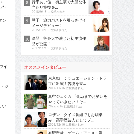
す。
行平あい佳 初主演で大胆な体
った
当たり艶技を…
2018/9/15 に投稿された
マン
琴子 迫力バストを引っさげイ
メージデビュー！
2015/10/16 に投稿された
深琴 等身大で演じた初主演作
品が公開！
2017/11/16 に投稿された
ウイ
オススメインタビュー
東京03 シチュエーション・ドラ
マに出演！苦境を乗...
ル・ジ
2017/11/16 に投稿された
真空ジェシカ 『死ぬまでお笑いを
やっていきたい！そ...
しい
2022/7/16 に投稿された
ロザン クイズ番組でもお馴染
み！高学歴芸人としてブ...
2009/12/16 に投稿された
有野晋哉 ゲーム・アニメ・漫