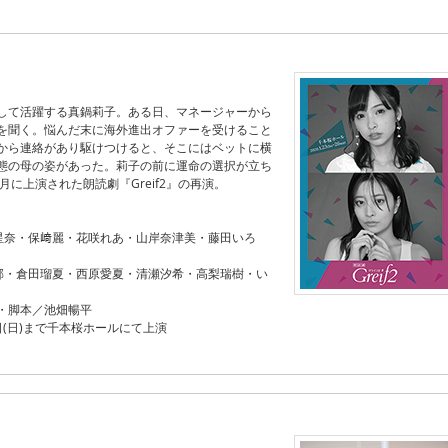
して活躍する真鍋莉子。ある日、マネージャーから
を聞く。悩んだ末に海外進出オファーを受けること
から連絡があり駆けつけると、そこにはベットに横
態の母の姿があった。莉子の前に運命の選択が立ち
8月に上演された朗読劇『Greif2』の再演。
星奈・保﨑麗・花咲れあ・山岸奈津美・藤田いろ
郁・倉田瑠夏・西原愛夏・清瀬汐希・高梨瑞樹・い
・脚本／池畑暢平
6日(日)まで千本桜ホールにて上演