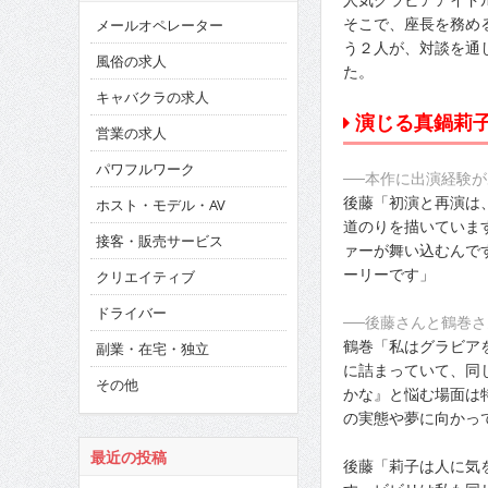
そこで、座長を務め
メールオペレーター
う２人が、対談を通
風俗の求人
た。
キャバクラの求人
演じる真鍋莉
営業の求人
パワフルワーク
──本作に出演経験
後藤「初演と再演は
ホスト・モデル・AV
道のりを描いています
接客・販売サービス
ァーが舞い込むんで
ーリーです」
クリエイティブ
ドライバー
──後藤さんと鶴巻
鶴巻「私はグラビア
副業・在宅・独立
に詰まっていて、同
その他
かな』と悩む場面は
の実態や夢に向かっ
最近の投稿
後藤「莉子は人に気