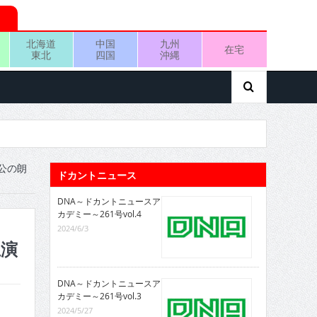
北海道
中国
九州
在宅
東北
四国
沖縄
公の朗
ドカントニュース
DNA～ドカントニュースア
カデミー～261号vol.4
2024/6/3
主演
DNA～ドカントニュースア
カデミー～261号vol.3
2024/5/27