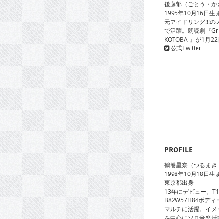
後藤郁（ごとう・か
1995年10月16日
元アイドリング!!!
で活躍。朗読劇『Gr
KOTOBA-』が1月
公式Twitter
PROFILE
鶴巻星奈（つるまき
1998年10月18日生
東京都出身
13年にデビュー。T1
B82W57H84ボ
マルチに活躍。イメ
を中心にソロ音楽活