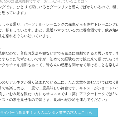
大切なのは健康維持ですが、お二人がしていることは？
ングです。ひとりで家にいるとダージリンと遊んでばかりいるので、稽
と思っています」
っしゃる通り、パーソナルトレーニングの先生からも体幹トレーニング
で、私もしています。あと、最近ハマッているのは養命酒です。飲み始
性を忘れるぐらい効いています」
。
読劇なので、普段お芝居を観ない方でも気楽に観劇できると思います。
とすらまだ恥ずかしいですが、初めての経験なので観に来て頂けたらう
ークやチェキ撮影もあって、皆さんの感想を聞かせて頂けることを楽し
ルのリアルネタが盛り込まれている上に、ただ文章を読むだけではなく
目でも楽しめる、一度で二度美味しい舞台です。キャストがショートパ
美しいおみ足を観たい方にもオススメです（笑）アフタートークではSN
ャストの素を見せるので皆さま、劇場へぜひ足を運んでください」
ライバーも募集中！大人のエンタメ業界の求人はこちら