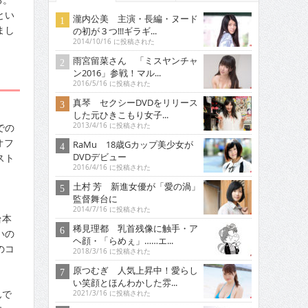
とい
瀧内公美 主演・長編・ヌード
まし
の初が３つ!!!ギラギ...
2014/10/16 に投稿された
雨宮留菜さん 「ミスヤンチャ
ン2016」参戦！マル...
2016/5/16 に投稿された
真琴 セクシーDVDをリリース
した元ひきこもり女子...
での
2013/4/16 に投稿された
オフ
RaMu 18歳Gカップ美少女が
DVDデビュー
スト
2016/4/16 に投稿された
土村 芳 新進女優が「愛の渦」
監督舞台に
2014/7/16 に投稿された
台本
稀見理都 乳首残像に触手・ア
いの
ヘ顔・「らめぇ」……エ...
のコ
2018/3/16 に投稿された
原つむぎ 人気上昇中！愛らし
い笑顔とほんわかした雰...
んで
2021/3/16 に投稿された