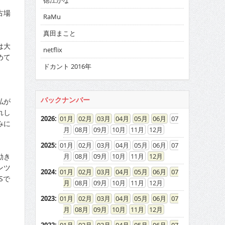
徳江かな
古場
RaMu
真田まこと
は大
netflix
めて
ドカント 2016年
バックナンバー
私が
れし
2026
:
01
02
03
04
05
06
07
みに
08
09
10
11
12
2025
:
01
02
03
04
05
06
07
動き
08
09
10
11
12
ンツ
2024
:
01
02
03
04
05
06
07
Sで
08
09
10
11
12
2023
:
01
02
03
04
05
06
07
08
09
10
11
12