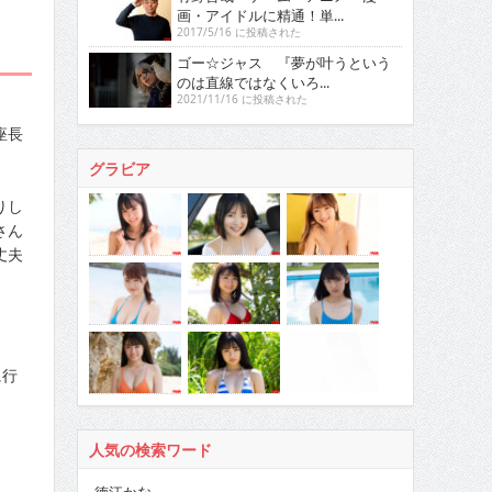
画・アイドルに精通！単...
2017/5/16 に投稿された
ゴー☆ジャス 『夢が叶うという
のは直線ではなくいろ...
2021/11/16 に投稿された
座長
グラビア
りし
さん
丈夫
に行
人気の検索ワード