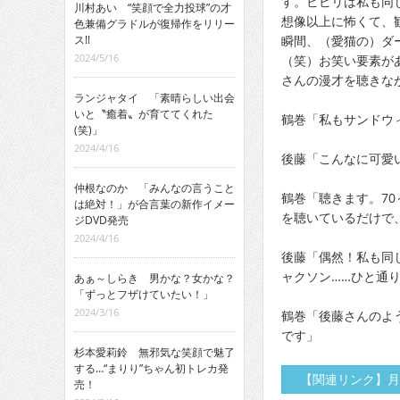
す。ビビリは私も同じ
川村あい “笑顔で全力投球”の才
想像以上に怖くて、
色兼備グラドルが復帰作をリリー
瞬間、（愛猫の）ダ
ス!!
2024/5/16
（笑）お笑い要素が
さんの漫才を聴きな
ランジャタイ 「素晴らしい出会
いと〝癒着〟が育ててくれた
鶴巻「私もサンドウ
(笑)」
2024/4/16
後藤「こんなに可愛
仲根なのか 「みんなの言うこと
鶴巻「聴きます。7
は絶対！」が合言葉の新作イメー
を聴いているだけで
ジDVD発売
2024/4/16
後藤「偶然！私も同
ャクソン……ひと通
あぁ～しらき 男かな？女かな？
「ずっとフザけていたい！」
2024/3/16
鶴巻「後藤さんのよ
です」
杉本愛莉鈴 無邪気な笑顔で魅了
する…“まりり”ちゃん初トレカ発
【関連リンク】月
売！