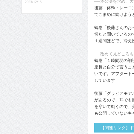
──本公演を含め、
2023/12/15
後藤「体幹トレーニ
でこまめに続けよう
鶴巻「後藤さんのお
切だと聞いているの
１週間ほどで、冷え
──改めて見どころも
鶴巻「１時間弱の朗
座長と自分で言うこ
いです。アフタート
しています」
後藤「グラビアモデ
があるので、耳でも
を穿いて動くので、
も公開していないキ
【関連リンク】ド