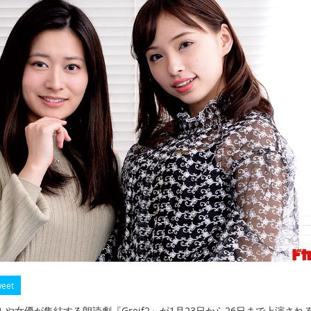
eet
や女優が集結する朗読劇『Greif2』が1月23日から26日まで上演され