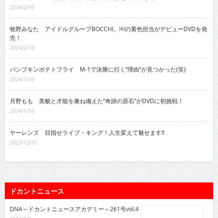
2024/2/16
牧野みなた アイドルグループBOCCHI。￼の黄色担当がデビューDVDを発
売！
2024/2/16
パンプキンポテトフライ M-1で決勝に行く“理由”が見つかった(笑)
2024/1/16
月野もも 美貌と才能を兼ね備えた“奇跡の原石”がDVDに初挑戦！
2024/1/16
ヤーレンズ 目指せライブ・キング！人生変えて魅せます!!
2023/12/15
ドカントニュース
DNA～ドカントニュースアカデミー～261号vol.4