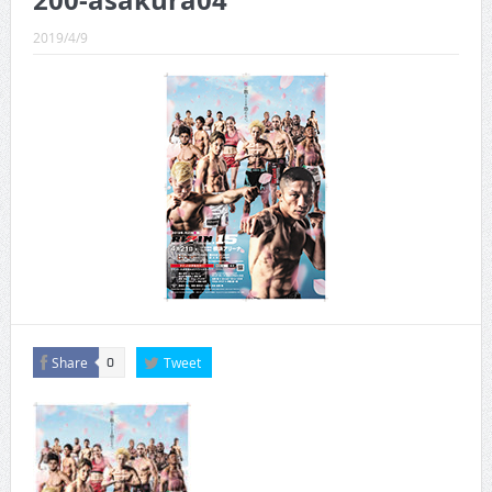
200-asakura04
CINEMA×STYLE 289号
2019/4/9
CINEMA×STYLE 288号
CINEMA×STYLE 287号
CINEMA×STYLE 286号
CINEMA×STYLE 285号
CINEMA×STYLE 294号
Share
Tweet
0