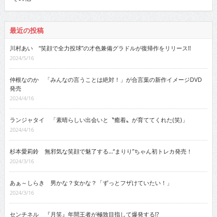
最近の投稿
川村あい “笑顔で全力投球”の才色兼備グラドルが復帰作をリリース!!
2024/5/16
仲根なのか 「みんなの言うことは絶対！」が合言葉の新作イメージDVD
発売
2024/4/16
ランジャタイ 「素晴らしい出会いと〝癒着〟が育ててくれた(笑)」
2024/4/16
杉本愛莉鈴 無邪気な笑顔で魅了する…“まりり”ちゃん初トレカ発売！
2024/3/16
あぁ～しらき 男かな？女かな？「ずっとフザけていたい！」
2024/3/16
センチネル 『月笑』年間王者が極致目指して爆発する!?