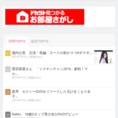
月間TOP10
総合TOP10
瀧内公美 主演・長編・ヌードの初が３つ!!!ギラギ...
2014/10/16 に投稿された
雨宮留菜さん 「ミスヤンチャン2016」参戦！マ
ル...
2016/5/16 に投稿された
真琴 セクシーDVDをリリースした元ひきこもり女
子...
2013/4/16 に投稿された
RaMu 18歳Gカップ美少女がDVDデビュー