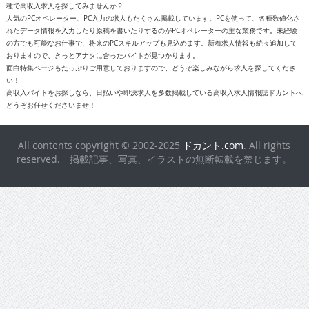
種で高収入求人を探してみませんか？
人気のPCオペレーター、PC入力の求人もたくさん掲載しています。PCを使って、各種数値化さ
れたデータ情報を入力したり原稿を書いたりするのがPCオペレーターの主な業務です。未経験
の方でも可能なお仕事で、将来のPCスキルアップも見込めます。新着求人情報も続々追加して
おりますので、きっとアナタに合ったバイトが見つかります。
面白特集ページもたっぷりご用意しておりますので、どうぞ楽しみながら求人を探してくださ
い！
高収入バイトをお探しなら、日払いや即決求人を多数掲載している高収入求人情報誌ドカントへ
どうぞお任せくださいませ！
All contents copyright © 2002-2025
ドカント.com
. All rights
reserved. 掲載記事、写真、イラストの無断転載を禁じます。