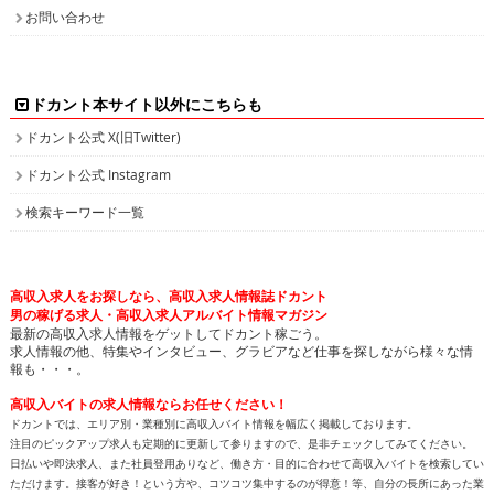
お問い合わせ
ドカント本サイト以外にこちらも
ドカント公式 X(旧Twitter)
ドカント公式 Instagram
検索キーワード一覧
高収入求人をお探しなら、高収入求人情報誌ドカント
男の稼げる求人・高収入求人アルバイト情報マガジン
最新の高収入求人情報をゲットしてドカント稼ごう。
求人情報の他、特集やインタビュー、グラビアなど仕事を探しながら様々な情
報も・・・。
高収入バイトの求人情報ならお任せください！
ドカントでは、エリア別・業種別に高収入バイト情報を幅広く掲載しております。
注目のピックアップ求人も定期的に更新して参りますので、是非チェックしてみてください。
日払いや即決求人、また社員登用ありなど、働き方・目的に合わせて高収入バイトを検索してい
ただけます。接客が好き！という方や、コツコツ集中するのが得意！等、自分の長所にあった業