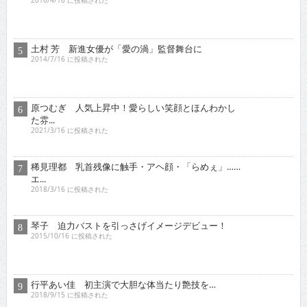
2016/4/16 に投稿された
土村 芳 新進女優が「愛の渦」監督舞台に
2014/7/16 に投稿された
原つむぎ 人気上昇中！愛らしい笑顔とほんわかし
た雰...
2021/3/16 に投稿された
稀見理都 乳首残像に触手・アヘ顔・「らめぇ」……
エ...
2018/3/16 に投稿された
琴子 迫力バストを引っさげイメージデビュー！
2015/10/16 に投稿された
行平あい佳 初主演で大胆な体当たり艶技を…
2018/9/15 に投稿された