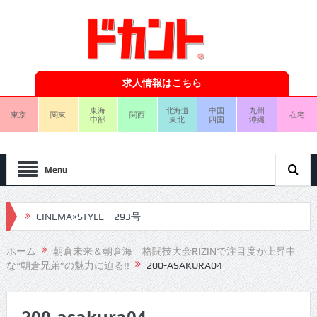
求人情報はこちら
東海
北海道
中国
九州
東京
関東
関西
在宅
中部
東北
四国
沖縄
Menu
CINEMA×STYLE 293号
CINEMA×STYLE 292号
ホーム
朝倉未来＆朝倉海 格闘技大会RIZINで注目度が上昇中
な“朝倉兄弟”の魅力に迫る!!
200-ASAKURA04
CINEMA×STYLE 291号
CINEMA×STYLE 290号