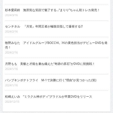
杉本愛莉鈴 無邪気な笑顔で魅了する…“まりり”ちゃん初トレカ発売！
2024/3/16
センチネル 『月笑』年間王者が極致目指して爆発する!?
2024/2/16
牧野みなた アイドルグループBOCCHI。￼の黄色担当がデビューDVDを発
売！
2024/2/16
月野もも 美貌と才能を兼ね備えた“奇跡の原石”がDVDに初挑戦！
2024/1/16
パンプキンポテトフライ M-1で決勝に行く“理由”が見つかった(笑)
2024/1/16
松嶋えいみ “ミラクル神ボディ”グラドルが卒業DVDをリリース
2023/12/15