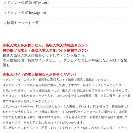
ドカント公式 X(旧Twitter)
ドカント公式 Instagram
検索キーワード一覧
高収入求人をお探しなら、高収入求人情報誌ドカント
男の稼げる求人・高収入求人アルバイト情報マガジン
最新の高収入求人情報をゲットしてドカント稼ごう。
求人情報の他、特集やインタビュー、グラビアなど仕事を探しながら様々な情
報も・・・。
高収入バイトの求人情報ならお任せください！
ドカントでは、エリア別・業種別に高収入バイト情報を幅広く掲載しております。
注目のピックアップ求人も定期的に更新して参りますので、是非チェックしてみてください。
日払いや即決求人、また社員登用ありなど、働き方・目的に合わせて高収入バイトを検索してい
ただけます。接客が好き！という方や、コツコツ集中するのが得意！等、自分の長所にあった業
種で高収入求人を探してみませんか？
人気のPCオペレーター、PC入力の求人もたくさん掲載しています。PCを使って、各種数値化さ
れたデータ情報を入力したり原稿を書いたりするのがPCオペレーターの主な業務です。未経験
の方でも可能なお仕事で、将来のPCスキルアップも見込めます。新着求人情報も続々追加して
おりますので、きっとアナタに合ったバイトが見つかります。
面白特集ページもたっぷりご用意しておりますので、どうぞ楽しみながら求人を探してくださ