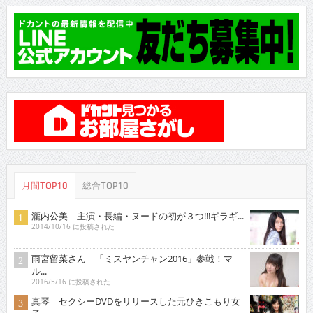
月間TOP10
総合TOP10
瀧内公美 主演・長編・ヌードの初が３つ!!!ギラギ...
2014/10/16 に投稿された
雨宮留菜さん 「ミスヤンチャン2016」参戦！マ
ル...
2016/5/16 に投稿された
真琴 セクシーDVDをリリースした元ひきこもり女