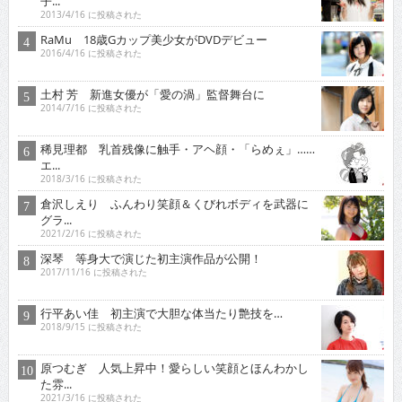
子...
2013/4/16 に投稿された
RaMu 18歳Gカップ美少女がDVDデビュー
2016/4/16 に投稿された
土村 芳 新進女優が「愛の渦」監督舞台に
2014/7/16 に投稿された
稀見理都 乳首残像に触手・アヘ顔・「らめぇ」……
エ...
2018/3/16 に投稿された
倉沢しえり ふんわり笑顔＆くびれボディを武器に
グラ...
2021/2/16 に投稿された
深琴 等身大で演じた初主演作品が公開！
2017/11/16 に投稿された
行平あい佳 初主演で大胆な体当たり艶技を…
2018/9/15 に投稿された
原つむぎ 人気上昇中！愛らしい笑顔とほんわかし
た雰...
2021/3/16 に投稿された