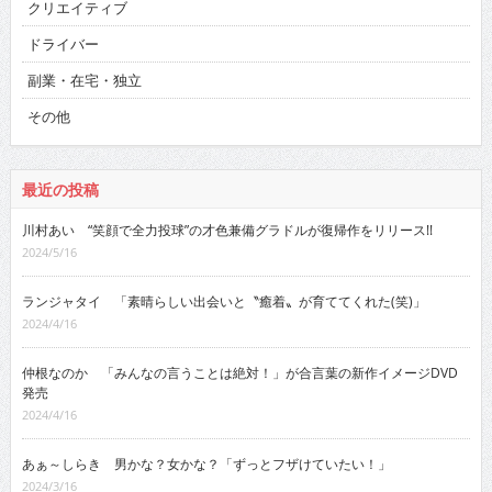
クリエイティブ
ドライバー
副業・在宅・独立
その他
最近の投稿
川村あい “笑顔で全力投球”の才色兼備グラドルが復帰作をリリース!!
2024/5/16
ランジャタイ 「素晴らしい出会いと〝癒着〟が育ててくれた(笑)」
2024/4/16
仲根なのか 「みんなの言うことは絶対！」が合言葉の新作イメージDVD
発売
2024/4/16
あぁ～しらき 男かな？女かな？「ずっとフザけていたい！」
2024/3/16