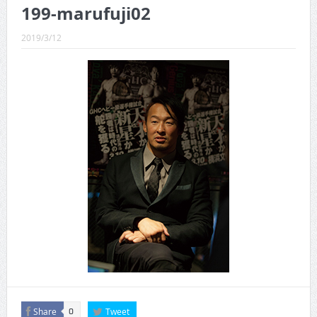
CINEMA×STYLE 289号
199-marufuji02
CINEMA×STYLE 288号
2019/3/12
CINEMA×STYLE 287号
CINEMA×STYLE 286号
CINEMA×STYLE 285号
CINEMA×STYLE 294号
Share
Tweet
0