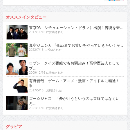
オススメインタビュー
東京03 シチュエーション・ドラマに出演！苦境を乗...
2017/11/16 に投稿された
真空ジェシカ 『死ぬまでお笑いをやっていきたい！そ...
2022/7/16 に投稿された
ロザン クイズ番組でもお馴染み！高学歴芸人として
ブ...
2009/12/16 に投稿された
有野晋哉 ゲーム・アニメ・漫画・アイドルに精通！
単...
2017/5/16 に投稿された
ゴー☆ジャス 『夢が叶うというのは直線ではなくい
ろ...
2021/11/16 に投稿された
グラビア