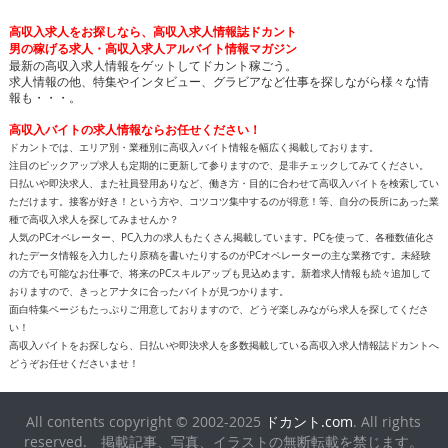
高収入求人をお探しなら、高収入求人情報誌ドカント
男の稼げる求人・高収入求人アルバイト情報マガジン
最新の高収入求人情報をゲットしてドカント稼ごう。
求人情報の他、特集やインタビュー、グラビアなど仕事を探しながら様々な情
報も・・・。
高収入バイトの求人情報ならお任せください！
ドカントでは、エリア別・業種別に高収入バイト情報を幅広く掲載しております。
注目のピックアップ求人も定期的に更新して参りますので、是非チェックしてみてください。
日払いや即決求人、また社員登用ありなど、働き方・目的に合わせて高収入バイトを検索してい
ただけます。接客が好き！という方や、コツコツ集中するのが得意！等、自分の長所にあった業
種で高収入求人を探してみませんか？
人気のPCオペレーター、PC入力の求人もたくさん掲載しています。PCを使って、各種数値化さ
れたデータ情報を入力したり原稿を書いたりするのがPCオペレーターの主な業務です。未経験
の方でも可能なお仕事で、将来のPCスキルアップも見込めます。新着求人情報も続々追加して
おりますので、きっとアナタに合ったバイトが見つかります。
面白特集ページもたっぷりご用意しておりますので、どうぞ楽しみながら求人を探してくださ
い！
高収入バイトをお探しなら、日払いや即決求人を多数掲載している高収入求人情報誌ドカントへ
どうぞお任せくださいませ！
All contents copyright © 2002-2025
ドカント.com
. All rights
reserved. 掲載記事、写真、イラストの無断転載を禁じます。