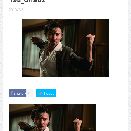
CINEMA×STYLE 289号
2019/2/6
CINEMA×STYLE 288号
CINEMA×STYLE 287号
CINEMA×STYLE 286号
CINEMA×STYLE 285号
CINEMA×STYLE 294号
Share
Tweet
0