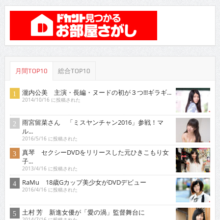
月間TOP10
総合TOP10
瀧内公美 主演・長編・ヌードの初が３つ!!!ギラギ...
2014/10/16 に投稿された
雨宮留菜さん 「ミスヤンチャン2016」参戦！マ
ル...
2016/5/16 に投稿された
真琴 セクシーDVDをリリースした元ひきこもり女
子...
2013/4/16 に投稿された
RaMu 18歳Gカップ美少女がDVDデビュー
2016/4/16 に投稿された
土村 芳 新進女優が「愛の渦」監督舞台に
2014/7/16 に投稿された