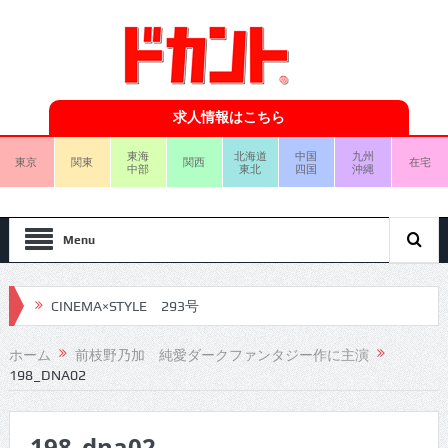
求人情報はこちら
東海
北海道
中国
九州
東京
関東
関西
在宅
中部
東北
四国
沖縄
Menu
CINEMA×STYLE 293号
CINEMA×STYLE 292号
ホーム
前枝野乃加 純愛ダークファンタジー作に主演
198_DNA02
CINEMA×STYLE 291号
CINEMA×STYLE 290号
198_dna02