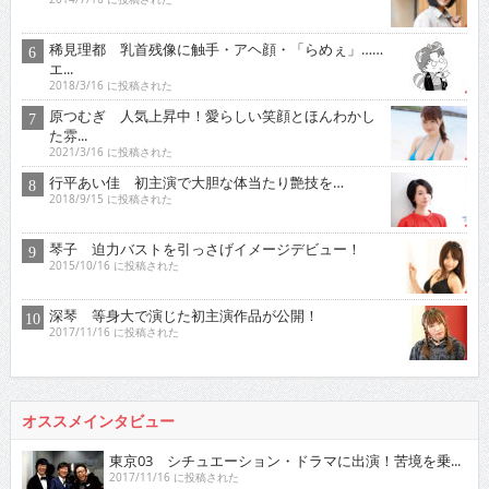
稀見理都 乳首残像に触手・アヘ顔・「らめぇ」……
エ...
2018/3/16 に投稿された
原つむぎ 人気上昇中！愛らしい笑顔とほんわかし
た雰...
2021/3/16 に投稿された
行平あい佳 初主演で大胆な体当たり艶技を…
2018/9/15 に投稿された
琴子 迫力バストを引っさげイメージデビュー！
2015/10/16 に投稿された
深琴 等身大で演じた初主演作品が公開！
2017/11/16 に投稿された
オススメインタビュー
東京03 シチュエーション・ドラマに出演！苦境を乗...
2017/11/16 に投稿された