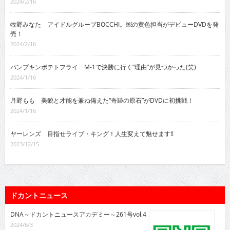
2024/2/16
牧野みなた アイドルグループBOCCHI。￼の黄色担当がデビューDVDを発
売！
2024/2/16
パンプキンポテトフライ M-1で決勝に行く“理由”が見つかった(笑)
2024/1/16
月野もも 美貌と才能を兼ね備えた“奇跡の原石”がDVDに初挑戦！
2024/1/16
ヤーレンズ 目指せライブ・キング！人生変えて魅せます!!
2023/12/15
ドカントニュース
DNA～ドカントニュースアカデミー～261号vol.4
2024/6/3