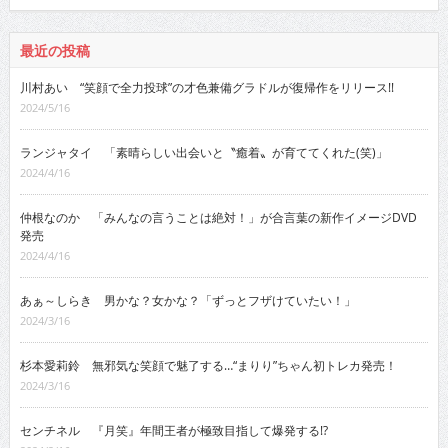
最近の投稿
川村あい “笑顔で全力投球”の才色兼備グラドルが復帰作をリリース!!
2024/5/16
ランジャタイ 「素晴らしい出会いと〝癒着〟が育ててくれた(笑)」
2024/4/16
仲根なのか 「みんなの言うことは絶対！」が合言葉の新作イメージDVD
発売
2024/4/16
あぁ～しらき 男かな？女かな？「ずっとフザけていたい！」
2024/3/16
杉本愛莉鈴 無邪気な笑顔で魅了する…“まりり”ちゃん初トレカ発売！
2024/3/16
センチネル 『月笑』年間王者が極致目指して爆発する!?