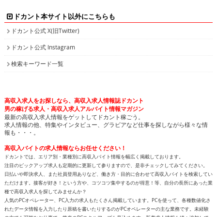
ドカント本サイト以外にこちらも
ドカント公式 X(旧Twitter)
ドカント公式 Instagram
検索キーワード一覧
高収入求人をお探しなら、高収入求人情報誌ドカント
男の稼げる求人・高収入求人アルバイト情報マガジン
最新の高収入求人情報をゲットしてドカント稼ごう。
求人情報の他、特集やインタビュー、グラビアなど仕事を探しながら様々な情
報も・・・。
高収入バイトの求人情報ならお任せください！
ドカントでは、エリア別・業種別に高収入バイト情報を幅広く掲載しております。
注目のピックアップ求人も定期的に更新して参りますので、是非チェックしてみてください。
日払いや即決求人、また社員登用ありなど、働き方・目的に合わせて高収入バイトを検索してい
ただけます。接客が好き！という方や、コツコツ集中するのが得意！等、自分の長所にあった業
種で高収入求人を探してみませんか？
人気のPCオペレーター、PC入力の求人もたくさん掲載しています。PCを使って、各種数値化さ
れたデータ情報を入力したり原稿を書いたりするのがPCオペレーターの主な業務です。未経験