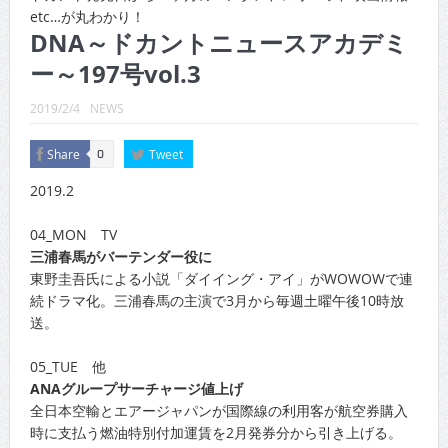
CINEMA×STYLE 289号
etc…が丸わかり！
DNA～ドカントニュースアカデミ
CINEMA×STYLE 288号
ー～197号vol.3
CINEMA×STYLE 287号
2019/2/4
NEWS
CINEMA×STYLE 286号
Share
Tweet
0
CINEMA×STYLE 285号
2019.2
CINEMA×STYLE 294号
04_MON TV
三浦春馬がバーテンダー役に
東野圭吾氏による小説「ダイイング・アイ」がWOWOWで連
続ドラマ化。三浦春馬の主演で3月から毎週土曜午後10時放
送。
05_TUE 他
ANAグループサーチャージ値上げ
全日本空輸とエアージャパンが国際線の利用客が航空券購入
時に支払う燃油特別付加運賃を2月発券分から引き上げる。