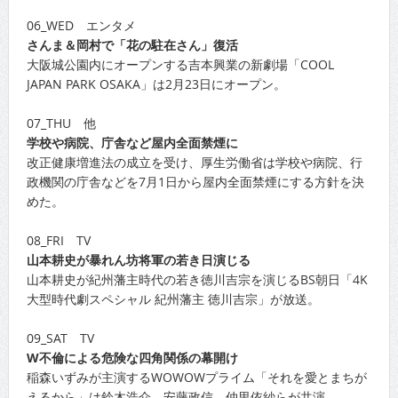
06_WED エンタメ
さんま＆岡村で「花の駐在さん」復活
大阪城公園内にオープンする吉本興業の新劇場「COOL
JAPAN PARK OSAKA」は2月23日にオープン。
07_THU 他
学校や病院、庁舎など屋内全面禁煙に
改正健康増進法の成立を受け、厚生労働省は学校や病院、行
政機関の庁舎などを7月1日から屋内全面禁煙にする方針を決
めた。
08_FRI TV
山本耕史が暴れん坊将軍の若き日演じる
山本耕史が紀州藩主時代の若き徳川吉宗を演じるBS朝日「4K
大型時代劇スペシャル 紀州藩主 徳川吉宗」が放送。
09_SAT TV
W不倫による危険な四角関係の幕開け
稲森いずみが主演するWOWOWプライム「それを愛とまちが
えるから」は鈴木浩介、安藤政信、仲里依紗らが共演。