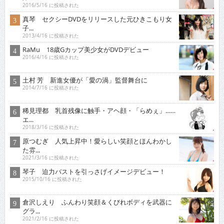
2016/5/16 に投稿された
真琴 セクシーDVDをリリースした元ひきこもり女
子...
2013/4/16 に投稿された
RaMu 18歳Gカップ美少女がDVDデビュー
2016/4/16 に投稿された
土村 芳 新進女優が「愛の渦」監督舞台に
2014/7/16 に投稿された
稀見理都 乳首残像に触手・アヘ顔・「らめぇ」……
エ...
2018/3/16 に投稿された
原つむぎ 人気上昇中！愛らしい笑顔とほんわかし
た雰...
2021/3/16 に投稿された
琴子 迫力バストを引っさげイメージデビュー！
2015/10/16 に投稿された
倉沢しえり ふんわり笑顔＆くびれボディを武器に
グラ...
2021/2/16 に投稿された