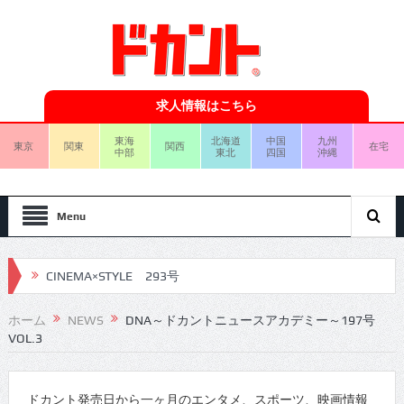
求人情報はこちら
東海
北海道
中国
九州
東京
関東
関西
在宅
中部
東北
四国
沖縄
Menu
CINEMA×STYLE 293号
CINEMA×STYLE 292号
ホーム
NEWS
DNA～ドカントニュースアカデミー～197号
VOL.3
CINEMA×STYLE 291号
CINEMA×STYLE 290号
ドカント発売日から一ヶ月のエンタメ、スポーツ、映画情報