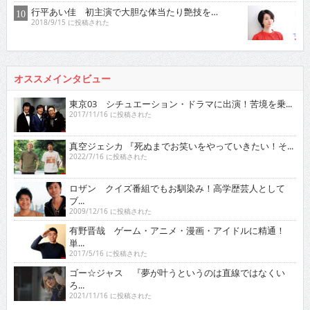
行平あい佳 初主演で大胆な体当たり艶技を…
2018/9/15 に投稿された
オススメインタビュー
東京03 シチュエーション・ドラマに出演！苦境を乗...
2017/11/16 に投稿された
真空ジェシカ 『死ぬまでお笑いをやっていきたい！そ...
2022/7/16 に投稿された
ロザン クイズ番組でもお馴染み！高学歴芸人として
ブ...
2009/12/16 に投稿された
有野晋哉 ゲーム・アニメ・漫画・アイドルに精通！
単...
2017/5/16 に投稿された
ゴー☆ジャス 『夢が叶うというのは直線ではなくい
ろ...
2021/11/16 に投稿された