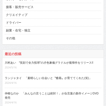
接客・販売サービス
クリエイティブ
ドライバー
副業・在宅・独立
その他
最近の投稿
川村あい “笑顔で全力投球”の才色兼備グラドルが復帰作をリリース!!
2024/5/16
ランジャタイ 「素晴らしい出会いと〝癒着〟が育ててくれた(笑)」
2024/4/16
仲根なのか 「みんなの言うことは絶対！」が合言葉の新作イメージDVD
発売
2024/4/16