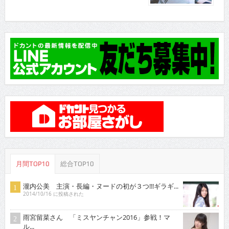
月間TOP10
総合TOP10
瀧内公美 主演・長編・ヌードの初が３つ!!!ギラギ...
2014/10/16 に投稿された
雨宮留菜さん 「ミスヤンチャン2016」参戦！マ
ル...