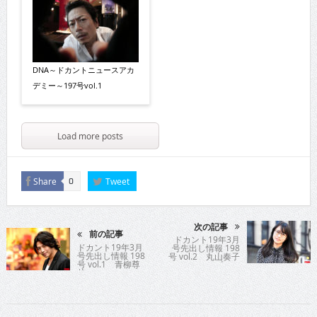
DNA～ドカントニュースアカ
デミー～197号vol.1
Load more posts
Share
Tweet
0
次の記事
前の記事
ドカント19年3月
ドカント19年3月
号先出し情報 198
号先出し情報 198
号 vol.2 丸山奏子
号 vol.1 青柳尊
プロ
哉