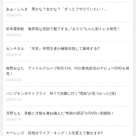
あぁ～しらき 男かな？女かな？「ずっとフザけていたい！」
2024/3/16
杉本愛莉鈴 無邪気な笑顔で魅了する…“まりり”ちゃん初トレカ発売！
2024/3/16
センチネル 『月笑』年間王者が極致目指して爆発する!?
2024/2/16
牧野みなた アイドルグループBOCCHI。￼の黄色担当がデビューDVDを発
売！
2024/2/16
パンプキンポテトフライ M-1で決勝に行く“理由”が見つかった(笑)
2024/1/16
月野もも 美貌と才能を兼ね備えた“奇跡の原石”がDVDに初挑戦！
2024/1/16
ヤーレンズ 目指せライブ・キング！人生変えて魅せます!!