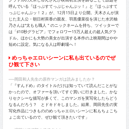
呼んでいる『ほっぷすてっぷじゃんぷッ！』と『ほっぷすて
っぷじゃんぷッ！２』が、12月15日より公開。天木さんが演
じた主人公・朝日村莢香の親友、羽黒優菜役を演じた水沢柚
乃さんは“太もも職人＂のニックネームを持ち、ツイッターで
は「♯10秒グラビア」でフォロワー15万人超えの超人気グラ
ドル。ほかにも大勢の美女が出演する本作の上映期間はやや
短めに設定。気になる人は即劇場へ！
めっちゃエロいシーンに私も出ているのでぜ
ひ観て下さい
──岡田和人先生の原作マンガは読みましたか？
「『すんドめ』のタイトルだけは知っていて読んだことがな
かったので、オファーを頂いてすぐ買いに行きました。かな
りセクシーな描写が多くて、このマンガを実写化したらどう
なるんだろう？ とドキドキしました。結果、岡田先生の実
写化作品につきもののめっちゃエロいシーンに私もちょこち
ょこ出ているので、ぜひ観て頂きたいです」