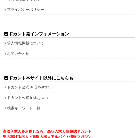
求人情報掲載について
お問い合わせ
ドカント本サイト以外にこちらも
ドカント公式 X(旧Twitter)
ドカント公式 Instagram
検索キーワード一覧
高収入求人をお探しなら、高収入求人情報誌ドカント
男の稼げる求人・高収入求人アルバイト情報マガジン
最新の高収入求人情報をゲットしてドカント稼ごう。
求人情報の他、特集やインタビュー、グラビアなど仕事を探しながら様々な情
報も・・・。
高収入バイトの求人情報ならお任せください！
ドカントでは、エリア別・業種別に高収入バイト情報を幅広く掲載しております。
注目のピックアップ求人も定期的に更新して参りますので、是非チェックしてみてください。