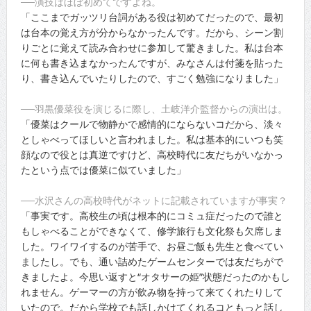
──演技はほぼ初めてですよね。
「ここまでガッツリ台詞がある役は初めてだったので、最初
は台本の覚え方が分からなかったんです。だから、シーン割
りごとに覚えて読み合わせに参加して驚きました。私は台本
に何も書き込まなかったんですが、みなさんは付箋を貼った
り、書き込んでいたりしたので、すごく勉強になりました」
──羽黒優菜役を演じるに際し、土岐洋介監督からの演出は。
「優菜はクールで物静かで感情的にならないコだから、淡々
としゃべってほしいと言われました。私は基本的にいつも笑
顔なので役とは真逆ですけど、高校時代に友だちがいなかっ
たという点では優菜に似ていました」
──水沢さんの高校時代がネットに記載されていますが事実？
「事実です。高校生の頃は根本的にコミュ症だったので誰と
もしゃべることができなくて、修学旅行も文化祭も欠席しま
した。ワイワイするのが苦手で、お昼ご飯も先生と食べてい
ましたし。でも、通い詰めたゲームセンターでは友だちがで
きましたよ。今思い返すと“オタサーの姫”状態だったのかもし
れません。ゲーマーの方が飲み物を持って来てくれたりして
いたので。だから学校でも話しかけてくれるコともっと話し