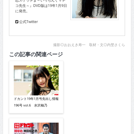
コ先生～』DVD版は19年1月9日
に発売。
公式Twitter
撮影◎おおえき寿一 取材・文◎内埜さくら
この記事の関連ページ
ドカント19年1月号先出し情報
196号 vol.6 水沢柚乃