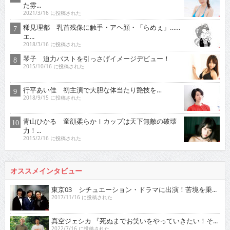
2015/10/16 に投稿された
行平あい佳 初主演で大胆な体当たり艶技を…
2018/9/15 に投稿された
青山ひかる 童顔柔らかＩカップは天下無敵の破壊
力！...
2015/2/16 に投稿された
オススメインタビュー
東京03 シチュエーション・ドラマに出演！苦境を乗...
2017/11/16 に投稿された
真空ジェシカ 『死ぬまでお笑いをやっていきたい！そ...
2022/7/16 に投稿された
ロザン クイズ番組でもお馴染み！高学歴芸人として
ブ...
2009/12/16 に投稿された
有野晋哉 ゲーム・アニメ・漫画・アイドルに精通！