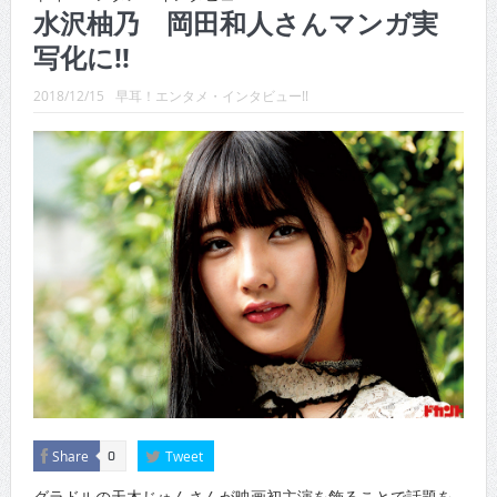
CINEMA×STYLE 289号
水沢柚乃 岡田和人さんマンガ実
写化に!!
CINEMA×STYLE 288号
CINEMA×STYLE 287号
2018/12/15
早耳！エンタメ・インタビュー!!
CINEMA×STYLE 286号
CINEMA×STYLE 285号
CINEMA×STYLE 294号
Share
Tweet
0
グラドルの天木じゅんさんが映画初主演を飾ることで話題を