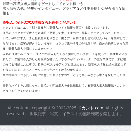
日払いや即決求人、また社員登用ありなど、働き方・目的に合わせて高収入バイトを検索してい
ただけます。接客が好き！という方や、コツコツ集中するのが得意！等、自分の長所にあった業
種で高収入求人を探してみませんか？
人気のPCオペレーター、PC入力の求人もたくさん掲載しています。PCを使って、各種数値化さ
れたデータ情報を入力したり原稿を書いたりするのがPCオペレーターの主な業務です。未経験
の方でも可能なお仕事で、将来のPCスキルアップも見込めます。新着求人情報も続々追加して
おりますので、きっとアナタに合ったバイトが見つかります。
面白特集ページもたっぷりご用意しておりますので、どうぞ楽しみながら求人を探してくださ
い！
高収入バイトをお探しなら、日払いや即決求人を多数掲載している高収入求人情報誌ドカントへ
どうぞお任せくださいませ！
All contents copyright © 2002-2025
ドカント.com
. All rights
reserved. 掲載記事、写真、イラストの無断転載を禁じます。