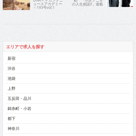
DNA～ドカントニ
剣 「小沢アニキ
ュースアカデミー
の人生相談!!」連載
～193号vol.1
の20回目記念で人
気俳優とミュージ
シャンが横浜で語
り合う
エリアで求人を探す
新宿
渋谷
池袋
上野
五反田・品川
錦糸町・小岩
都下
神奈川