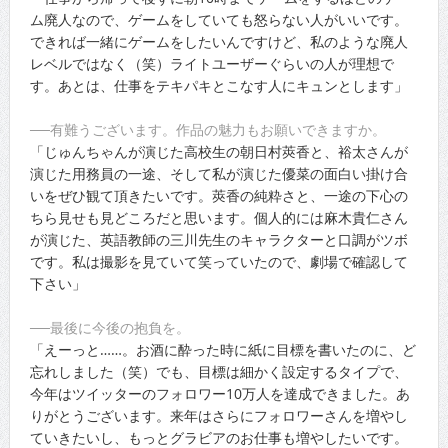
ム廃人なので、ゲームをしていても怒らない人がいいです。
できれば一緒にゲームをしたいんですけど、私のような廃人
レベルではなく（笑）ライトユーザーぐらいの人が理想で
す。あとは、仕事をテキパキとこなす人にキュンとします」
──有難うございます。作品の魅力もお願いできますか。
「じゅんちゃんが演じた高校生の朝日村莢香と、裕太さんが
演じた用務員の一途、そして私が演じた優菜の面白い掛け合
いをぜひ観て頂きたいです。莢香の純粋さと、一途の下心の
ちら見せも見どころだと思います。個人的には麻木貴仁さん
が演じた、英語教師の三川先生のキャラクターと口調がツボ
です。私は撮影を見ていて笑っていたので、劇場で確認して
下さい」
──最後に今後の抱負を。
「えーっと……。お酒に酔った時に紙に目標を書いたのに、ど
忘れしました（笑）でも、目標は細かく設定するタイプで、
今年はツイッターのフォロワー10万人を達成できました。あ
りがとうございます。来年はさらにフォロワーさんを増やし
ていきたいし、もっとグラビアのお仕事も増やしたいです。