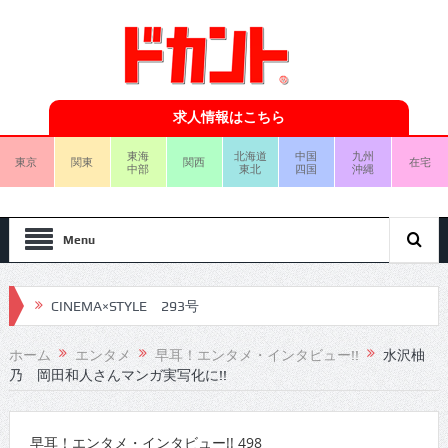
求人情報はこちら
東海
北海道
中国
九州
東京
関東
関西
在宅
中部
東北
四国
沖縄
Menu
CINEMA×STYLE 293号
CINEMA×STYLE 292号
ホーム
エンタメ
早耳！エンタメ・インタビュー!!
水沢柚
乃 岡田和人さんマンガ実写化に!!
CINEMA×STYLE 291号
CINEMA×STYLE 290号
早耳！エンタメ・インタビュー!! 498