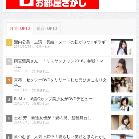
瀧内公美 主演・長編・ヌードの初が３つ!!!ギラギ...
2014/10/16 に投稿された
雨宮留菜さん 「ミスヤンチャン2016」参戦！マ
ル...
2016/5/16 に投稿された
真琴 セクシーDVDをリリースした元ひきこもり女
子...
2013/4/16 に投稿された
RaMu 18歳Gカップ美少女がDVDデビュー
2016/4/16 に投稿された
土村 芳 新進女優が「愛の渦」監督舞台に
2014/7/16 に投稿された
原つむぎ 人気上昇中！愛らしい笑顔とほんわかし
た雰...
2021/3/16 に投稿された
稀見理都 乳首残像に触手・アヘ顔・「らめぇ」……
エ...
2018/3/16 に投稿された
琴子 迫力バストを引っさげイメージデビュー！