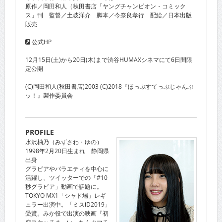
原作／岡田和人（秋田書店「ヤングチャンピオン・コミック
ス」刊 監督／土岐洋介 脚本／今奈良孝行 配給／日本出版
販売
公式HP
12月15日(土)から20日(木)まで渋谷HUMAXシネマにて6日間限
定公開
(C)岡田和人(秋田書店)2003 (C)2018『ほっぷすてっぷじゃんぷ
ッ！』製作委員会
PROFILE
水沢柚乃（みずさわ・ゆの）
1998年2月20日生まれ 静岡県
出身
グラビアやバラエティを中心に
活躍し、ツイッターでの「#10
秒グラビア」動画で話題に。
TOKYO MX1「シャド場」レギ
ュラー出演中。「ミスiD2019」
受賞。みか役で出演の映画『初
恋スケッチま～いっちんぐマチ