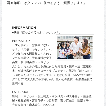
再来年頃にはタワマンに住めるよう、頑張ります！」
INFORMATION
■映画『ほっぷすてっぷじゃんぷッ！』
INFO＆STORY
「すんドめ」「教科書にない
ッ！」「天使じゃないッ！」な
どで知られる岡田和人さんのマ
ンガが実写化。天真爛漫な女子
高生・朝日村莢香（天木じゅ
ん）と、カエルの能力を身に付けた用務員・鶴岡一途（渡辺裕
太）が繰り広げるヒーロー・ラブコメディ。第2弾『ほっぷすて
っぷじゃんぷッ！2』は12月16日(日)から公開。SNSでの“10秒
グラビア”で大人気の水沢柚乃が、主人公の親友・羽黒優菜役で
出演する。
CAST＆STAFF
出演／天木じゅん・渡辺裕太・水沢柚乃・和久井雅子・佐藤聖
羅・板野成美・宮田翔子・谷口彩菜・西谷麻糸呂・園部琴子・
今奈良孝行・麻木貴仁・柳いろは