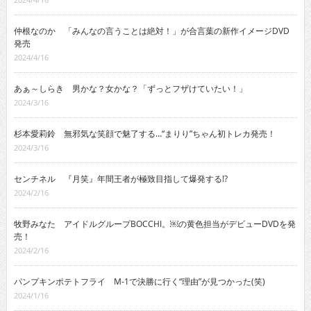
仲根なのか 「みんなの言うことは絶対！」が合言葉の新作イメージDVD
発売
2024/4/16
あぁ～しらき 男かな？女かな？「ずっとフザけていたい！」
2024/3/16
杉本愛莉鈴 無邪気な笑顔で魅了する…“まりり”ちゃん初トレカ発売！
2024/3/16
センチネル 『月笑』年間王者が極致目指して爆発する!?
2024/2/16
牧野みなた アイドルグループBOCCHI。￼の黄色担当がデビューDVDを発
売！
2024/2/16
パンプキンポテトフライ M-1で決勝に行く“理由”が見つかった(笑)
2024/1/16