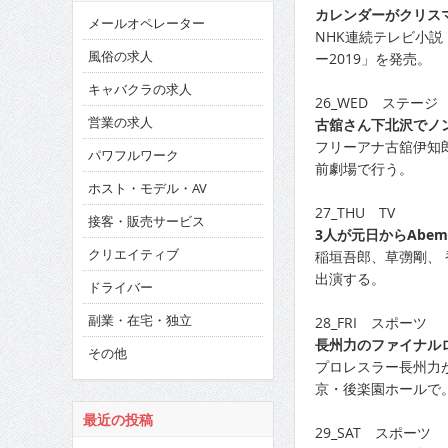
カレンダーがクリス
メールオペレーター
NHK連続テレビ小
風俗の求人
ー2019」を発売。
キャバクラの求人
26_WED ステージ
営業の求人
古舘さん下北沢でノ
フリーアナ古舘伊知郎
パワフルワーク
前劇場で行う。
ホスト・モデル・AV
27_THU TV
接客・販売サービス
3人が元日からAbe
クリエイティブ
稲垣吾郎、草彅剛、 香
出演する。
ドライバー
副業・在宅・独立
28_FRI スポーツ
長州力のファイナル
その他
プロレスラー長州力が
京・後楽園ホールで
最近の投稿
29_SAT スポーツ