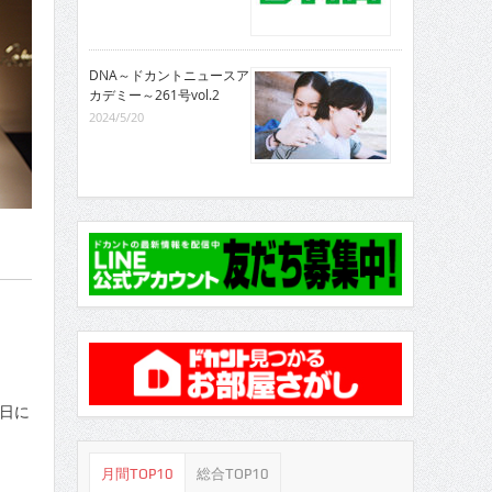
DNA～ドカントニュースア
カデミー～261号vol.2
2024/5/20
0日に
月間TOP10
総合TOP10