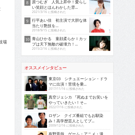
原つむぎ 人気上昇中！愛らし
い笑顔とほんわかした雰...
放
2021/3/16 に投稿された
行平あい佳 初主演で大胆な体
当たり艶技を…
2018/9/15 に投稿された
青山ひかる 童顔柔らかＩカッ
技場
プは天下無敵の破壊力！...
2015/2/16 に投稿された
オススメインタビュー
東京03 シチュエーション・ドラ
マに出演！苦境を乗...
2017/11/16 に投稿された
真空ジェシカ 『死ぬまでお笑いを
やっていきたい！そ...
2022/7/16 に投稿された
ロザン クイズ番組でもお馴染
み！高学歴芸人としてブ...
2009/12/16 に投稿された
有野晋哉 ゲーム・アニメ・漫