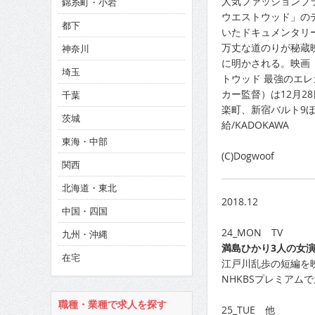
人気ファッションブ
錦糸町・小岩
CINEMA×STYLE 286号
ウエストウッド」の
都下
いたドキュメンタリ
CINEMA×STYLE 285号
万丈な道のりが秘蔵
神奈川
CINEMA×STYLE 294号
に明かされる。映画
埼玉
トウッド 最強のエ
カー監督）は12月28
千葉
楽町、新宿バルト9
茨城
給/KADOKAWA
東海・中部
(C)Dogwoof
関西
北海道・東北
2018.12
中国・四国
24_MON TV
九州・沖縄
満島ひかり3人の女
在宅
江戸川乱歩の短編を映
NHKBSプレミアム
職種・業種で求人を探す
25_TUE 他