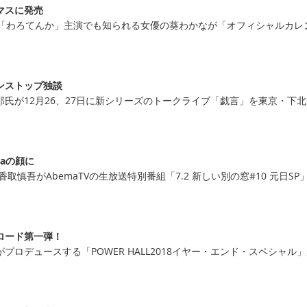
マスに発売
説「わろてんか」主演でも知られる女優の葵わかなが「オフィシャルカレ
ンストップ独談
氏が12月26、27日に新シリーズのトークライブ「戯言」を東京・下
maの顔に
取慎吾がAbemaTVの生放送特別番組「7.2 新しい別の窓#10 元日SP
ロード第一弾！
プロデュースする「POWER HALL2018イヤー・エンド・スペシャル
。