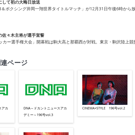
会にして初の大晦日放送
2018＆ボクシング井岡一翔世界タイトルマッチ」が12月31日午後6時から
の佐々木主将が選手宣誓
サッカー選手権大会」開幕戦は駒大高と那覇西が対戦。東京・駒沢陸上競
関連ページ
スアカ
DNA～ドカントニュースアカ
CINEMA×STYLE 196号vol.2
デミー～196号vol.3