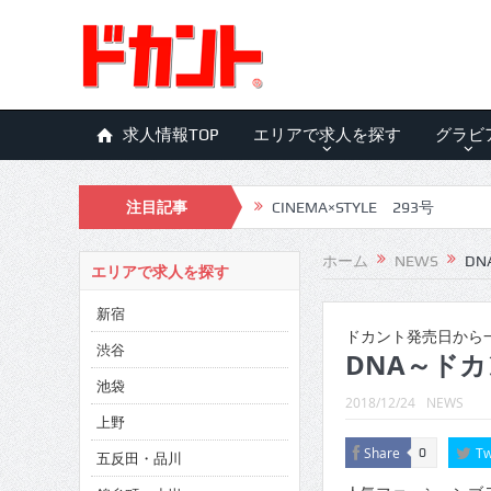
求人情報TOP
エリアで求人を探す
グラビ
注目記事
CINEMA×STYLE 293号
CINEMA×STYLE 292号
ホーム
NEWS
DN
エリアで求人を探す
CINEMA×STYLE 291号
新宿
CINEMA×STYLE 290号
ドカント発売日から一
渋谷
DNA～ドカ
CINEMA×STYLE 289号
池袋
2018/12/24
NEWS
CINEMA×STYLE 288号
上野
Share
Tw
0
五反田・品川
CINEMA×STYLE 287号