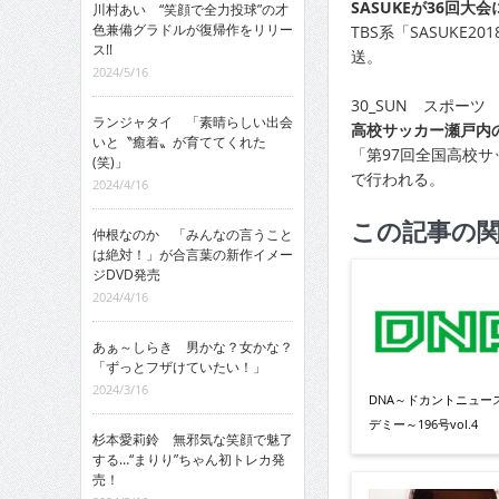
SASUKEが36回大
川村あい “笑顔で全力投球”の才
色兼備グラドルが復帰作をリリー
TBS系「SASUKE
ス!!
送。
2024/5/16
30_SUN スポーツ
ランジャタイ 「素晴らしい出会
高校サッカー瀬戸内
いと〝癒着〟が育ててくれた
「第97回全国高校
(笑)」
で行われる。
2024/4/16
この記事の
仲根なのか 「みんなの言うこと
は絶対！」が合言葉の新作イメー
ジDVD発売
2024/4/16
あぁ～しらき 男かな？女かな？
「ずっとフザけていたい！」
2024/3/16
DNA～ドカントニュー
デミー～196号vol.4
杉本愛莉鈴 無邪気な笑顔で魅了
する…“まりり”ちゃん初トレカ発
売！