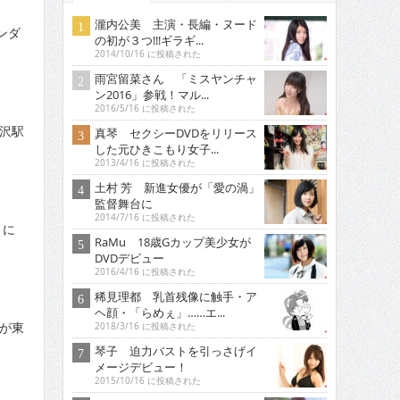
瀧内公美 主演・長編・ヌード
ンダ
の初が３つ!!!ギラギ...
2014/10/16 に投稿された
雨宮留菜さん 「ミスヤンチャ
ン2016」参戦！マル...
2016/5/16 に投稿された
北沢駅
真琴 セクシーDVDをリリース
した元ひきこもり女子...
2013/4/16 に投稿された
土村 芳 新進女優が「愛の渦」
監督舞台に
2014/7/16 に投稿された
」に
RaMu 18歳Gカップ美少女が
DVDデビュー
2016/4/16 に投稿された
稀見理都 乳首残像に触手・ア
ヘ顔・「らめぇ」……エ...
」が東
2018/3/16 に投稿された
琴子 迫力バストを引っさげイ
メージデビュー！
2015/10/16 に投稿された