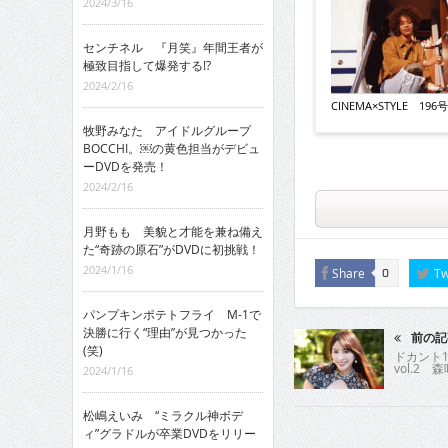
2024/3/16
センチネル 『月笑』年間王者が
極致目指して爆発する!?
2024/2/16
CINEMA×STYLE 196号v
牧野みなた アイドルグループ
BOCCHI。￼の黄色担当がデビュ
ーDVDを発売！
2024/2/16
月野もも 美貌と才能を兼ね備え
た“奇跡の原石”がDVDに初挑戦！
2024/1/16
Share
Tw
0
パンプキンポテトフライ M-1で
決勝に行く“理由”が見つかった
前の記
(笑)
ドカント1
vol.2 
2024/1/16
松嶋えいみ “ミラクル神ボデ
ィ”グラドルが卒業DVDをリリー