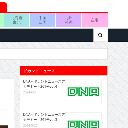
北海道
中国
九州
在宅
東北
四国
沖縄
ドカントニュース
DNA～ドカントニュースア
カデミー～261号vol.4
2024/6/3
DNA～ドカントニュースア
カデミー～261号vol.3
2024/5/27