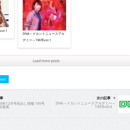
ol.1
DNA～ドカントニュースアカ
デミー～196号vol.1
Load more posts
eet
事
次の記事
DNA～ドカントニュースアカデミー～
8年12月号先出し情報 195号
194号vol.4
森咲智美