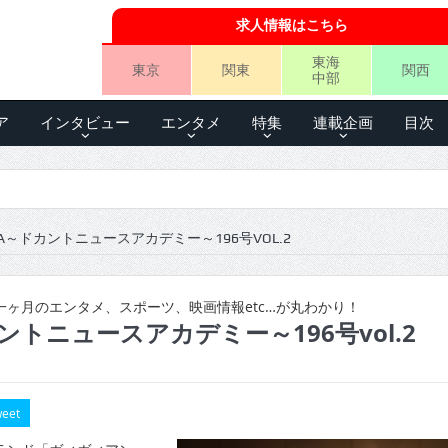
求人情報はこちら
東海
東京
関東
関西
中部
ア
インタビュー
エンタメ
特集
連載企画
目次
A～ドカントニュースアカデミー～196号VOL.2
ヶ月のエンタメ、スポーツ、映画情報etc…が丸わかり！
ントニュースアカデミー～196号vol.2
eet