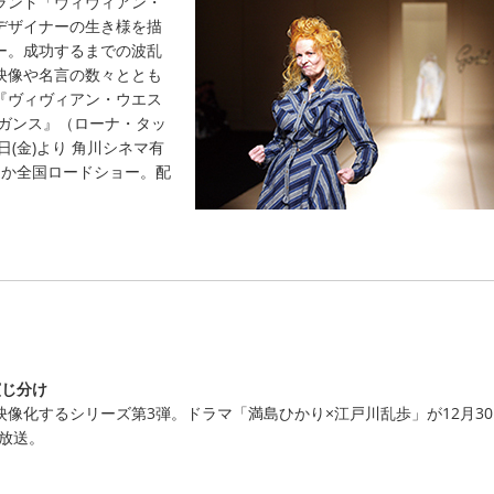
ランド「ヴィヴィアン・
デザイナーの生き様を描
ー。成功するまでの波乱
映像や名言の数々ととも
『ヴィヴィアン・ウエス
レガンス』（ローナ・タッ
日(金)より 角川シネマ有
ほか全国ロードショー。配
演じ分け
像化するシリーズ第3弾。ドラマ「満島ひかり×江戸川乱歩」が12月3
で放送。