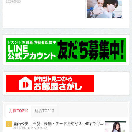
2024/5/20
月間TOP10
総合TOP10
瀧内公美 主演・長編・ヌードの初が３つ!!!ギラギ...
2014/10/16 に投稿された