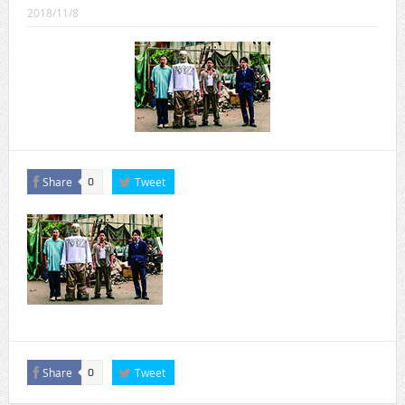
CINEMA×STYLE 289号
2018/11/8
CINEMA×STYLE 288号
CINEMA×STYLE 287号
CINEMA×STYLE 286号
CINEMA×STYLE 285号
CINEMA×STYLE 294号
Share
Tweet
0
Share
Tweet
0