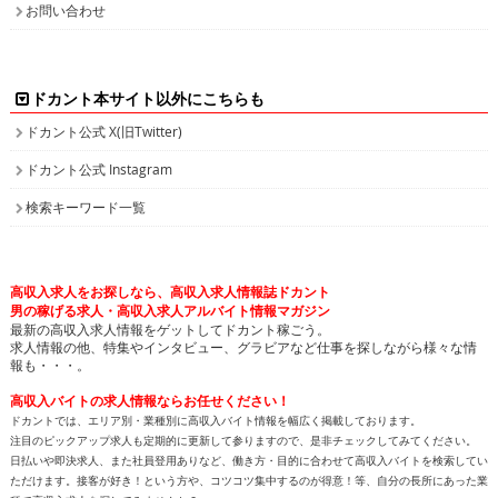
お問い合わせ
ドカント本サイト以外にこちらも
ドカント公式 X(旧Twitter)
ドカント公式 Instagram
検索キーワード一覧
高収入求人をお探しなら、高収入求人情報誌ドカント
男の稼げる求人・高収入求人アルバイト情報マガジン
最新の高収入求人情報をゲットしてドカント稼ごう。
求人情報の他、特集やインタビュー、グラビアなど仕事を探しながら様々な情
報も・・・。
高収入バイトの求人情報ならお任せください！
ドカントでは、エリア別・業種別に高収入バイト情報を幅広く掲載しております。
注目のピックアップ求人も定期的に更新して参りますので、是非チェックしてみてください。
日払いや即決求人、また社員登用ありなど、働き方・目的に合わせて高収入バイトを検索してい
ただけます。接客が好き！という方や、コツコツ集中するのが得意！等、自分の長所にあった業