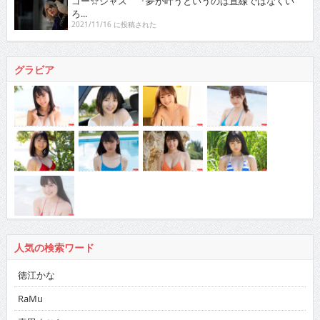
ゴー☆ジャス 『夢が叶うというのは直線ではなくい
ろ...
2021/11/16 に投稿された
グラビア
人気の検索ワード
徳江かな
RaMu