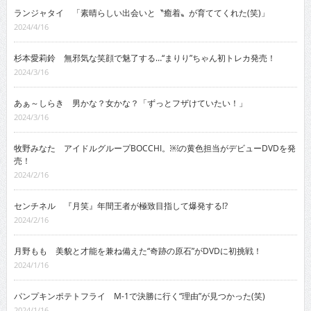
ランジャタイ 「素晴らしい出会いと〝癒着〟が育ててくれた(笑)」
2024/4/16
杉本愛莉鈴 無邪気な笑顔で魅了する…“まりり”ちゃん初トレカ発売！
2024/3/16
あぁ～しらき 男かな？女かな？「ずっとフザけていたい！」
2024/3/16
牧野みなた アイドルグループBOCCHI。￼の黄色担当がデビューDVDを発
売！
2024/2/16
センチネル 『月笑』年間王者が極致目指して爆発する!?
2024/2/16
月野もも 美貌と才能を兼ね備えた“奇跡の原石”がDVDに初挑戦！
2024/1/16
パンプキンポテトフライ M-1で決勝に行く“理由”が見つかった(笑)
2024/1/16