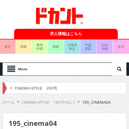
求人情報はこちら
東海
北海道
中国
九州
東京
関東
関西
在宅
中部
東北
四国
沖縄
Menu
CINEMA×STYLE 293号
CINEMA×STYLE 292号
ホーム
CINEMA×STYLE 195号VOL.1
195_CINEMA04
CINEMA×STYLE 291号
195_cinema04
CINEMA×STYLE 290号