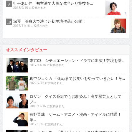
行平あい佳 初主演で大胆な体当たり艶技を…
2018/9/15 に投稿された
深琴 等身大で演じた初主演作品が公開！
2017/11/16 に投稿された
オススメインタビュー
東京03 シチュエーション・ドラマに出演！苦境を乗...
2017/11/16 に投稿された
真空ジェシカ 『死ぬまでお笑いをやっていきたい！そ...
2022/7/16 に投稿された
ロザン クイズ番組でもお馴染み！高学歴芸人として
ブ...
2009/12/16 に投稿された
有野晋哉 ゲーム・アニメ・漫画・アイドルに精通！
単...
2017/5/16 に投稿された