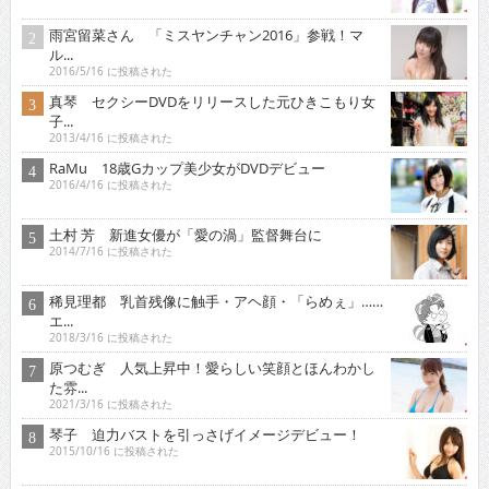
雨宮留菜さん 「ミスヤンチャン2016」参戦！マ
ル...
2016/5/16 に投稿された
真琴 セクシーDVDをリリースした元ひきこもり女
子...
2013/4/16 に投稿された
RaMu 18歳Gカップ美少女がDVDデビュー
2016/4/16 に投稿された
土村 芳 新進女優が「愛の渦」監督舞台に
2014/7/16 に投稿された
稀見理都 乳首残像に触手・アヘ顔・「らめぇ」……
エ...
2018/3/16 に投稿された
原つむぎ 人気上昇中！愛らしい笑顔とほんわかし
た雰...
2021/3/16 に投稿された
琴子 迫力バストを引っさげイメージデビュー！
2015/10/16 に投稿された