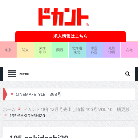
求人情報はこちら
東海
北海道
中国
九州
東京
関東
関西
在宅
中部
東北
四国
沖縄
Menu
CINEMA×STYLE 293号
CINEMA×STYLE 292号
ホーム
ドカント18年12月号先出し情報 195号 VOL.10 橘更紗
195-SAKIDASHI20
CINEMA×STYLE 291号
CINEMA×STYLE 290号