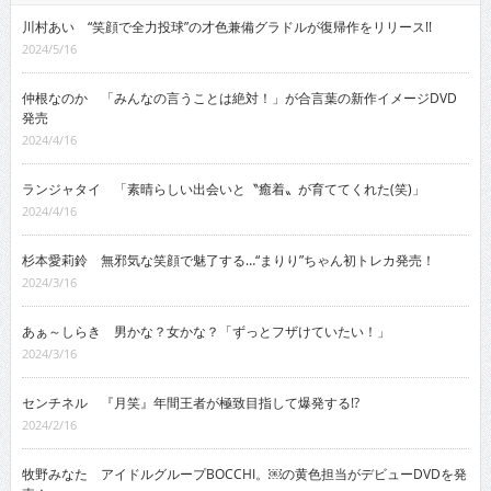
川村あい “笑顔で全力投球”の才色兼備グラドルが復帰作をリリース!!
2024/5/16
仲根なのか 「みんなの言うことは絶対！」が合言葉の新作イメージDVD
発売
2024/4/16
ランジャタイ 「素晴らしい出会いと〝癒着〟が育ててくれた(笑)」
2024/4/16
杉本愛莉鈴 無邪気な笑顔で魅了する…“まりり”ちゃん初トレカ発売！
2024/3/16
あぁ～しらき 男かな？女かな？「ずっとフザけていたい！」
2024/3/16
センチネル 『月笑』年間王者が極致目指して爆発する!?
2024/2/16
牧野みなた アイドルグループBOCCHI。￼の黄色担当がデビューDVDを発