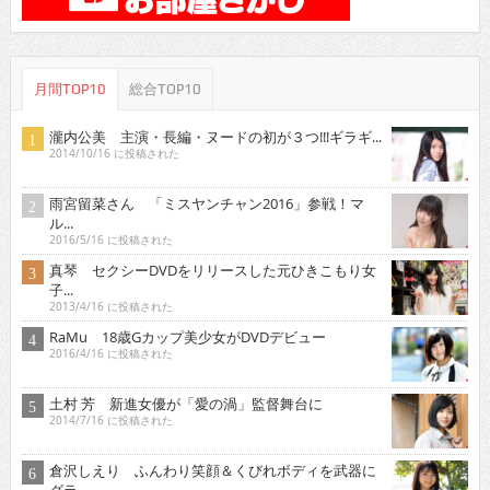
月間TOP10
総合TOP10
瀧内公美 主演・長編・ヌードの初が３つ!!!ギラギ...
2014/10/16 に投稿された
雨宮留菜さん 「ミスヤンチャン2016」参戦！マ
ル...
2016/5/16 に投稿された
真琴 セクシーDVDをリリースした元ひきこもり女
子...
2013/4/16 に投稿された
RaMu 18歳Gカップ美少女がDVDデビュー
2016/4/16 に投稿された
土村 芳 新進女優が「愛の渦」監督舞台に
2014/7/16 に投稿された
倉沢しえり ふんわり笑顔＆くびれボディを武器に
グラ...