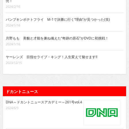
売！
2024/2/16
パンプキンポテトフライ M-1で決勝に行く“理由”が見つかった(笑)
2024/1/16
月野もも 美貌と才能を兼ね備えた“奇跡の原石”がDVDに初挑戦！
2024/1/16
ヤーレンズ 目指せライブ・キング！人生変えて魅せます!!
2023/12/15
ドカントニュース
DNA～ドカントニュースアカデミー～261号vol.4
2024/6/3