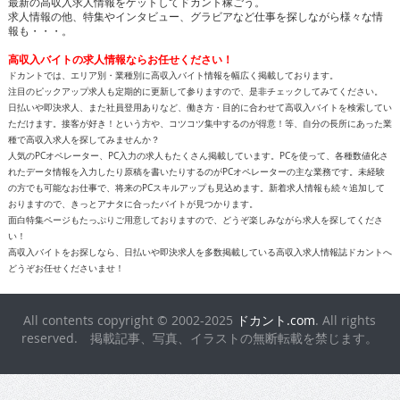
最新の高収入求人情報をゲットしてドカント稼ごう。
求人情報の他、特集やインタビュー、グラビアなど仕事を探しながら様々な情
報も・・・。
高収入バイトの求人情報ならお任せください！
ドカントでは、エリア別・業種別に高収入バイト情報を幅広く掲載しております。
注目のピックアップ求人も定期的に更新して参りますので、是非チェックしてみてください。
日払いや即決求人、また社員登用ありなど、働き方・目的に合わせて高収入バイトを検索してい
ただけます。接客が好き！という方や、コツコツ集中するのが得意！等、自分の長所にあった業
種で高収入求人を探してみませんか？
人気のPCオペレーター、PC入力の求人もたくさん掲載しています。PCを使って、各種数値化さ
れたデータ情報を入力したり原稿を書いたりするのがPCオペレーターの主な業務です。未経験
の方でも可能なお仕事で、将来のPCスキルアップも見込めます。新着求人情報も続々追加して
おりますので、きっとアナタに合ったバイトが見つかります。
面白特集ページもたっぷりご用意しておりますので、どうぞ楽しみながら求人を探してくださ
い！
高収入バイトをお探しなら、日払いや即決求人を多数掲載している高収入求人情報誌ドカントへ
どうぞお任せくださいませ！
All contents copyright © 2002-2025
ドカント.com
. All rights
reserved. 掲載記事、写真、イラストの無断転載を禁じます。