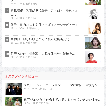
2021/2/16 に投稿された
稀見理都 乳首残像に触手・アヘ顔・「らめぇ」……
エ...
2018/3/16 に投稿された
琴子 迫力バストを引っさげイメージデビュー！
2015/10/16 に投稿された
中神円 難しい役どころに挑んだ映画公開
2019/2/16 に投稿された
行平あい佳 初主演で大胆な体当たり艶技を…
2018/9/15 に投稿された
オススメインタビュー
東京03 シチュエーション・ドラマに出演！苦境を乗...
2017/11/16 に投稿された
真空ジェシカ 『死ぬまでお笑いをやっていきたい！そ...
2022/7/16 に投稿された