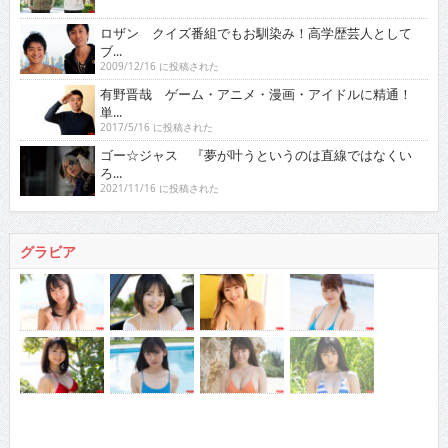
ロザン クイズ番組でもお馴染み！高学歴芸人として
ブ...
2009/12/16 に投稿された
有野晋哉 ゲーム・アニメ・漫画・アイドルに精通！
単...
2017/5/16 に投稿された
ゴー☆ジャス 『夢が叶うというのは直線ではなくい
ろ...
2021/11/16 に投稿された
グラビア