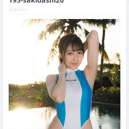
195-sakidashi20
CINEMA×STYLE 289号
2018/11/13
CINEMA×STYLE 288号
CINEMA×STYLE 287号
CINEMA×STYLE 286号
CINEMA×STYLE 285号
CINEMA×STYLE 294号