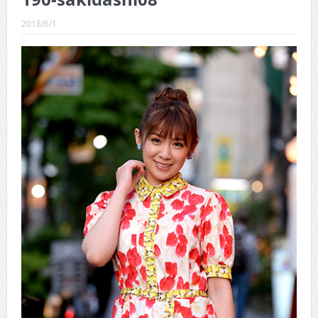
CINEMA×STYLE 289号
2018/6/1
CINEMA×STYLE 288号
CINEMA×STYLE 287号
CINEMA×STYLE 286号
CINEMA×STYLE 285号
CINEMA×STYLE 294号