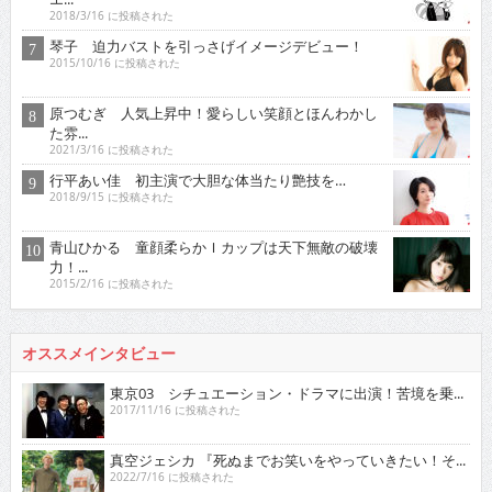
2018/3/16 に投稿された
琴子 迫力バストを引っさげイメージデビュー！
2015/10/16 に投稿された
原つむぎ 人気上昇中！愛らしい笑顔とほんわかし
た雰...
2021/3/16 に投稿された
行平あい佳 初主演で大胆な体当たり艶技を…
2018/9/15 に投稿された
青山ひかる 童顔柔らかＩカップは天下無敵の破壊
力！...
2015/2/16 に投稿された
オススメインタビュー
東京03 シチュエーション・ドラマに出演！苦境を乗...
2017/11/16 に投稿された
真空ジェシカ 『死ぬまでお笑いをやっていきたい！そ...
2022/7/16 に投稿された