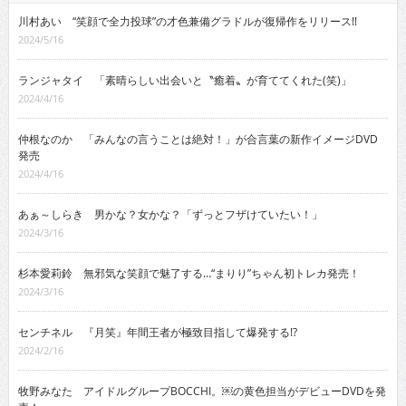
川村あい “笑顔で全力投球”の才色兼備グラドルが復帰作をリリース!!
2024/5/16
ランジャタイ 「素晴らしい出会いと〝癒着〟が育ててくれた(笑)」
2024/4/16
仲根なのか 「みんなの言うことは絶対！」が合言葉の新作イメージDVD
発売
2024/4/16
あぁ～しらき 男かな？女かな？「ずっとフザけていたい！」
2024/3/16
杉本愛莉鈴 無邪気な笑顔で魅了する…“まりり”ちゃん初トレカ発売！
2024/3/16
センチネル 『月笑』年間王者が極致目指して爆発する!?
2024/2/16
牧野みなた アイドルグループBOCCHI。￼の黄色担当がデビューDVDを発