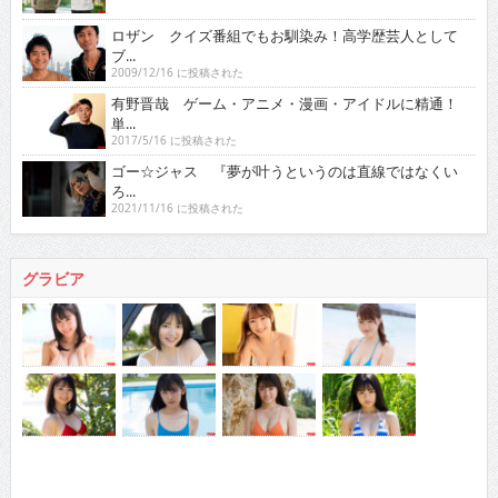
ロザン クイズ番組でもお馴染み！高学歴芸人として
ブ...
2009/12/16 に投稿された
有野晋哉 ゲーム・アニメ・漫画・アイドルに精通！
単...
2017/5/16 に投稿された
ゴー☆ジャス 『夢が叶うというのは直線ではなくい
ろ...
2021/11/16 に投稿された
グラビア