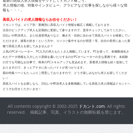
最新の高収入求人情報をゲットしてドカント稼ごう。
求人情報の他、特集やインタビュー、グラビアなど仕事を探しながら様々な情
報も・・・。
高収入バイトの求人情報ならお任せください！
ドカントでは、エリア別・業種別に高収入バイト情報を幅広く掲載しております。
注目のピックアップ求人も定期的に更新して参りますので、是非チェックしてみてください。
日払いや即決求人、また社員登用ありなど、働き方・目的に合わせて高収入バイトを検索してい
ただけます。接客が好き！という方や、コツコツ集中するのが得意！等、自分の長所にあった業
種で高収入求人を探してみませんか？
人気のPCオペレーター、PC入力の求人もたくさん掲載しています。PCを使って、各種数値化さ
れたデータ情報を入力したり原稿を書いたりするのがPCオペレーターの主な業務です。未経験
の方でも可能なお仕事で、将来のPCスキルアップも見込めます。新着求人情報も続々追加して
おりますので、きっとアナタに合ったバイトが見つかります。
面白特集ページもたっぷりご用意しておりますので、どうぞ楽しみながら求人を探してくださ
い！
高収入バイトをお探しなら、日払いや即決求人を多数掲載している高収入求人情報誌ドカントへ
どうぞお任せくださいませ！
All contents copyright © 2002-2025
ドカント.com
. All rights
reserved. 掲載記事、写真、イラストの無断転載を禁じます。