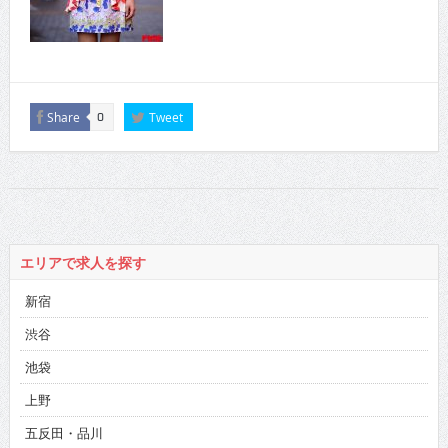
Share
Tweet
0
エリアで求人を探す
新宿
渋谷
池袋
上野
五反田・品川