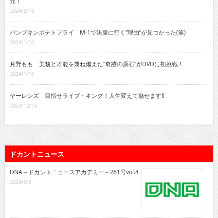
売！
2024/2/16
パンプキンポテトフライ M-1で決勝に行く“理由”が見つかった(笑)
2024/1/16
月野もも 美貌と才能を兼ね備えた“奇跡の原石”がDVDに初挑戦！
2024/1/16
ヤーレンズ 目指せライブ・キング！人生変えて魅せます!!
2023/12/15
ドカントニュース
DNA～ドカントニュースアカデミー～261号vol.4
2024/6/3