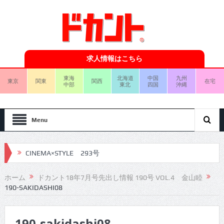
求人情報はこちら
東海
北海道
中国
九州
東京
関東
関西
在宅
中部
東北
四国
沖縄
Menu
CINEMA×STYLE 293号
CINEMA×STYLE 292号
ホーム
ドカント18年7月号先出し情報 190号 VOL.4 金山睦
190-SAKIDASHI08
CINEMA×STYLE 291号
CINEMA×STYLE 290号
190-sakidashi08