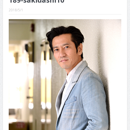
189-sakidashi10
CINEMA×STYLE 289号
2018/5/1
CINEMA×STYLE 288号
CINEMA×STYLE 287号
CINEMA×STYLE 286号
CINEMA×STYLE 285号
CINEMA×STYLE 294号