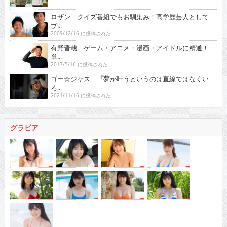
ロザン クイズ番組でもお馴染み！高学歴芸人として
ブ...
2009/12/16 に投稿された
有野晋哉 ゲーム・アニメ・漫画・アイドルに精通！
単...
2017/5/16 に投稿された
ゴー☆ジャス 『夢が叶うというのは直線ではなくい
ろ...
2021/11/16 に投稿された
グラビア