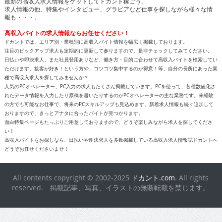
最新の高収入求人情報をゲットしてドカント稼ごう。
求人情報の他、特集やインタビュー、グラビアなど仕事を探しながら様々な情
報も・・・。
高収入バイトの求人情報ならお任せください！
ドカントでは、エリア別・業種別に高収入バイト情報を幅広く掲載しております。
注目のピックアップ求人も定期的に更新して参りますので、是非チェックしてみてください。
日払いや即決求人、また社員登用ありなど、働き方・目的に合わせて高収入バイトを検索してい
ただけます。接客が好き！という方や、コツコツ集中するのが得意！等、自分の長所にあった業
種で高収入求人を探してみませんか？
人気のPCオペレーター、PC入力の求人もたくさん掲載しています。PCを使って、各種数値化さ
れたデータ情報を入力したり原稿を書いたりするのがPCオペレーターの主な業務です。未経験
の方でも可能なお仕事で、将来のPCスキルアップも見込めます。新着求人情報も続々追加して
おりますので、きっとアナタに合ったバイトが見つかります。
面白特集ページもたっぷりご用意しておりますので、どうぞ楽しみながら求人を探してくださ
い！
高収入バイトをお探しなら、日払いや即決求人を多数掲載している高収入求人情報誌ドカントへ
どうぞお任せくださいませ！
All contents copyright © 2002-2025
ドカント.com
. All rights
reserved. 掲載記事、写真、イラストの無断転載を禁じます。