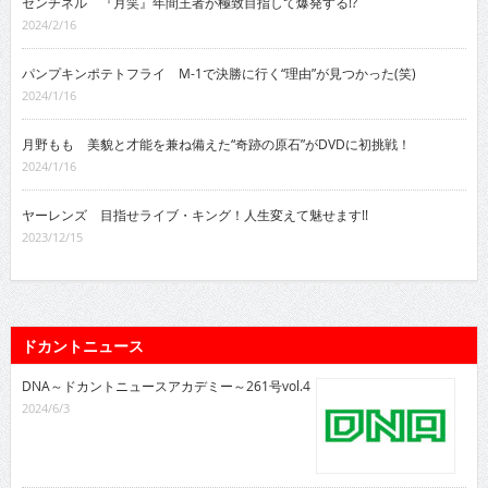
センチネル 『月笑』年間王者が極致目指して爆発する!?
2024/2/16
パンプキンポテトフライ M-1で決勝に行く“理由”が見つかった(笑)
2024/1/16
月野もも 美貌と才能を兼ね備えた“奇跡の原石”がDVDに初挑戦！
2024/1/16
ヤーレンズ 目指せライブ・キング！人生変えて魅せます!!
2023/12/15
ドカントニュース
DNA～ドカントニュースアカデミー～261号vol.4
2024/6/3