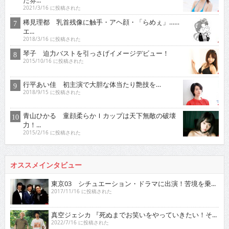
2021/3/16 に投稿された
稀見理都 乳首残像に触手・アヘ顔・「らめぇ」……
エ...
2018/3/16 に投稿された
琴子 迫力バストを引っさげイメージデビュー！
2015/10/16 に投稿された
行平あい佳 初主演で大胆な体当たり艶技を…
2018/9/15 に投稿された
青山ひかる 童顔柔らかＩカップは天下無敵の破壊
力！...
2015/2/16 に投稿された
オススメインタビュー
東京03 シチュエーション・ドラマに出演！苦境を乗...
2017/11/16 に投稿された
真空ジェシカ 『死ぬまでお笑いをやっていきたい！そ...
2022/7/16 に投稿された