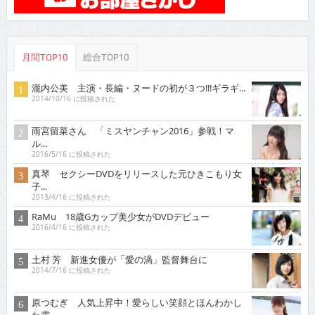
月間TOP10
総合TOP10
瀧内公美 主演・長編・ヌードの初が３つ!!!ギラギ...
2014/10/16 に投稿された
雨宮留菜さん 「ミスヤンチャン2016」参戦！マ
ル...
2016/5/16 に投稿された
真琴 セクシーDVDをリリースした元ひきこもり女
子...
2013/4/16 に投稿された
RaMu 18歳Gカップ美少女がDVDデビュー
2016/4/16 に投稿された
土村 芳 新進女優が「愛の渦」監督舞台に
2014/7/16 に投稿された
原つむぎ 人気上昇中！愛らしい笑顔とほんわかし
た雰...