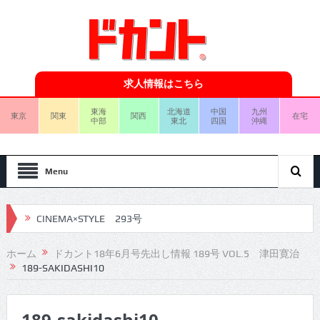
求人情報はこちら
東海
北海道
中国
九州
東京
関東
関西
在宅
中部
東北
四国
沖縄
Menu
CINEMA×STYLE 293号
CINEMA×STYLE 292号
ホーム
ドカント18年6月号先出し情報 189号 VOL.5 津田寛治
189-SAKIDASHI10
CINEMA×STYLE 291号
CINEMA×STYLE 290号