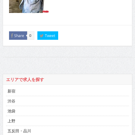
Share
Tweet
0
エリアで求人を探す
新宿
渋谷
池袋
上野
五反田・品川