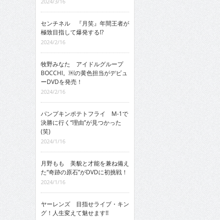
2024/3/16
センチネル 『月笑』年間王者が
極致目指して爆発する!?
2024/2/16
牧野みなた アイドルグループ
BOCCHI。￼の黄色担当がデビュ
ーDVDを発売！
2024/2/16
パンプキンポテトフライ M-1で
決勝に行く“理由”が見つかった
(笑)
2024/1/16
月野もも 美貌と才能を兼ね備え
た“奇跡の原石”がDVDに初挑戦！
2024/1/16
ヤーレンズ 目指せライブ・キン
グ！人生変えて魅せます!!