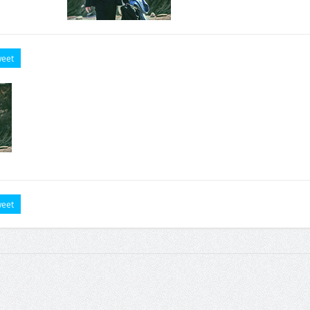
eet
eet