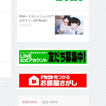
DNA～ドカントニュースア
カデミー～261号vol.2
2024/5/20
月間TOP10
総合TOP10