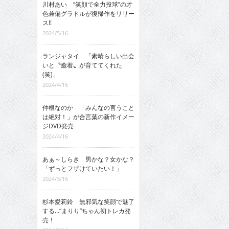
川村あい “笑顔で全力投球”の才
色兼備グラドルが復帰作をリリー
ス!!
2024/5/16
ランジャタイ 「素晴らしい出会
いと〝癒着〟が育ててくれた
(笑)」
2024/4/16
仲根なのか 「みんなの言うこと
は絶対！」が合言葉の新作イメー
ジDVD発売
2024/4/16
あぁ～しらき 男かな？女かな？
「ずっとフザけていたい！」
2024/3/16
杉本愛莉鈴 無邪気な笑顔で魅了
する…“まりり”ちゃん初トレカ発
売！