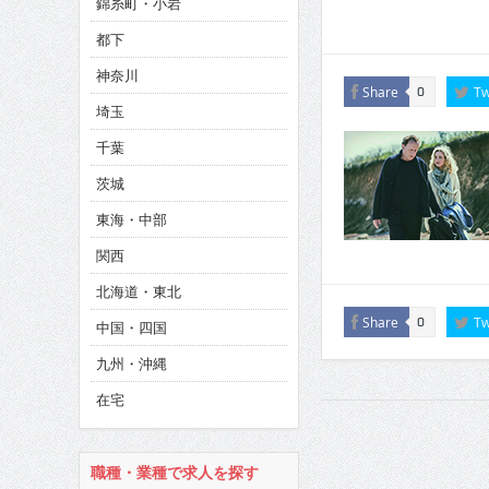
錦糸町・小岩
CINEMA×STYLE 286号
都下
CINEMA×STYLE 285号
神奈川
CINEMA×STYLE 294号
Share
Tw
0
埼玉
千葉
茨城
東海・中部
関西
北海道・東北
Share
Tw
0
中国・四国
九州・沖縄
在宅
職種・業種で求人を探す