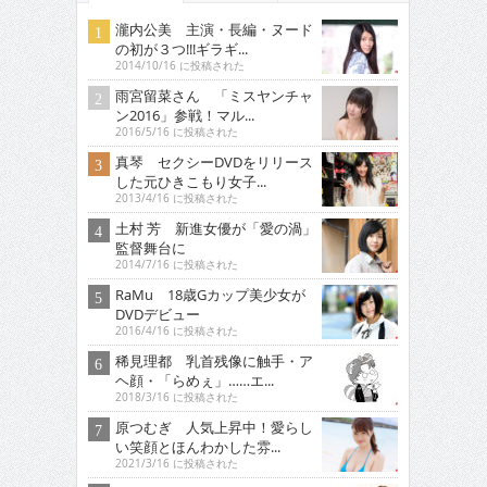
瀧内公美 主演・長編・ヌード
の初が３つ!!!ギラギ...
2014/10/16 に投稿された
雨宮留菜さん 「ミスヤンチャ
ン2016」参戦！マル...
2016/5/16 に投稿された
真琴 セクシーDVDをリリース
した元ひきこもり女子...
2013/4/16 に投稿された
土村 芳 新進女優が「愛の渦」
監督舞台に
2014/7/16 に投稿された
RaMu 18歳Gカップ美少女が
DVDデビュー
2016/4/16 に投稿された
稀見理都 乳首残像に触手・ア
ヘ顔・「らめぇ」……エ...
2018/3/16 に投稿された
原つむぎ 人気上昇中！愛らし
い笑顔とほんわかした雰...
2021/3/16 に投稿された