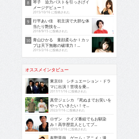
琴子 迫力バストを引っさげイ
メージデビュー！
2015/10/16 に投稿された
行平あい佳 初主演で大胆な体
当たり艶技を…
2018/9/15 に投稿された
青山ひかる 童顔柔らかＩカッ
プは天下無敵の破壊力！...
2015/2/16 に投稿された
オススメインタビュー
東京03 シチュエーション・ドラ
マに出演！苦境を乗...
2017/11/16 に投稿された
真空ジェシカ 『死ぬまでお笑いを
やっていきたい！そ...
2022/7/16 に投稿された
ロザン クイズ番組でもお馴染
み！高学歴芸人としてブ...
2009/12/16 に投稿された
有野晋哉 ゲーム・アニメ・漫