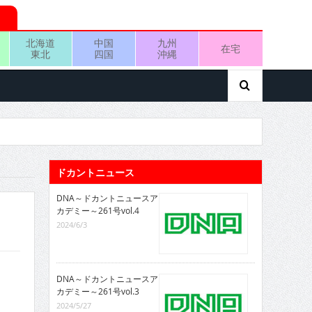
北海道
中国
九州
在宅
東北
四国
沖縄
ドカントニュース
DNA～ドカントニュースア
カデミー～261号vol.4
2024/6/3
DNA～ドカントニュースア
カデミー～261号vol.3
2024/5/27