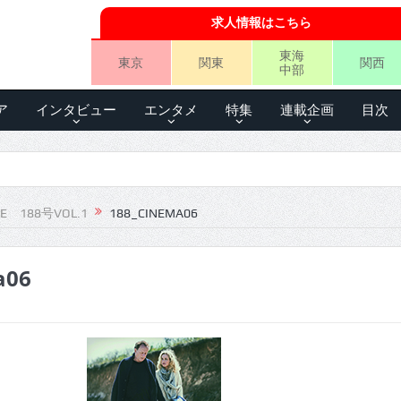
求人情報はこちら
東海
東京
関東
関西
中部
ア
インタビュー
エンタメ
特集
連載企画
目次
LE 188号VOL.1
188_CINEMA06
a06