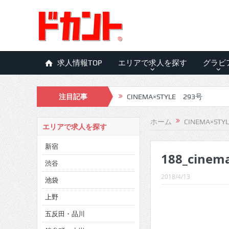
求人情報TOP
エリアで求人を探す
グラビ
注目記事
CINEMA×STYLE 293号
CINEMA×STYLE 292号
ホーム
CINEMA×STY
エリアで求人を探す
CINEMA×STYLE 291号
新宿
188_cinem
CINEMA×STYLE 290号
渋谷
CINEMA×STYLE 289号
2018/4/13
池袋
CINEMA×STYLE 288号
上野
五反田・品川
CINEMA×STYLE 287号