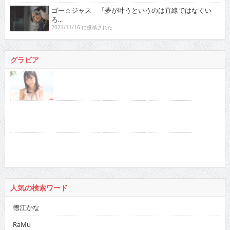
ゴー☆ジャス 『夢が叶うというのは直線ではなくい
ろ...
2021/11/16 に投稿された
グラビア
人気の検索ワード
徳江かな
RaMu