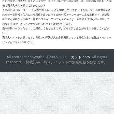
ただけます。接客が好き！という方や、コツコツ集中するのが得意！等、自分の長所にあった業
種で高収入求人を探してみませんか？
人気のPCオペレーター、PC入力の求人もたくさん掲載しています。PCを使って、各種数値化さ
れたデータ情報を入力したり原稿を書いたりするのがPCオペレーターの主な業務です。未経験
の方でも可能なお仕事で、将来のPCスキルアップも見込めます。新着求人情報も続々追加して
おりますので、きっとアナタに合ったバイトが見つかります。
面白特集ページもたっぷりご用意しておりますので、どうぞ楽しみながら求人を探してくださ
い！
高収入バイトをお探しなら、日払いや即決求人を多数掲載している高収入求人情報誌ドカントへ
どうぞお任せくださいませ！
All contents copyright © 2002-2025
ドカント.com
. All rights
reserved. 掲載記事、写真、イラストの無断転載を禁じます。