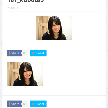
CINEMA×STYLE 289号
2018/3/9
CINEMA×STYLE 288号
CINEMA×STYLE 287号
CINEMA×STYLE 286号
CINEMA×STYLE 285号
CINEMA×STYLE 294号
Share
Tweet
0
Share
Tweet
0