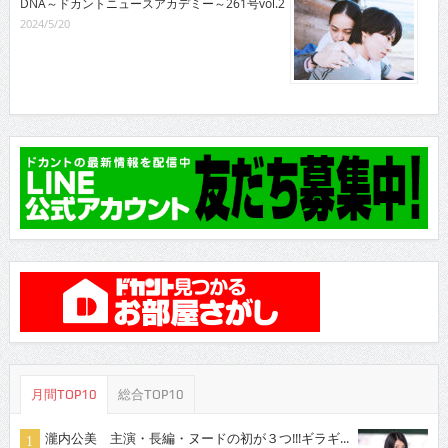
DNA～ドカントニュースアカデミー～261号vol.2
2024/5/20
月間TOP10
総合TOP10
瀧内公美 主演・長編・ヌードの初が３つ!!!ギラギ...