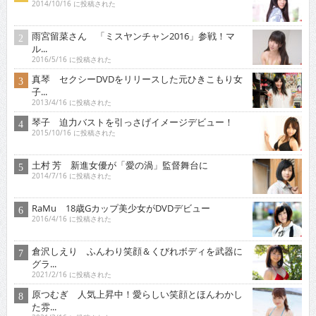
2014/10/16 に投稿された
雨宮留菜さん 「ミスヤンチャン2016」参戦！マ
ル...
2016/5/16 に投稿された
真琴 セクシーDVDをリリースした元ひきこもり女
子...
2013/4/16 に投稿された
琴子 迫力バストを引っさげイメージデビュー！
2015/10/16 に投稿された
土村 芳 新進女優が「愛の渦」監督舞台に
2014/7/16 に投稿された
RaMu 18歳Gカップ美少女がDVDデビュー
2016/4/16 に投稿された
倉沢しえり ふんわり笑顔＆くびれボディを武器に
グラ...
2021/2/16 に投稿された
原つむぎ 人気上昇中！愛らしい笑顔とほんわかし
た雰...