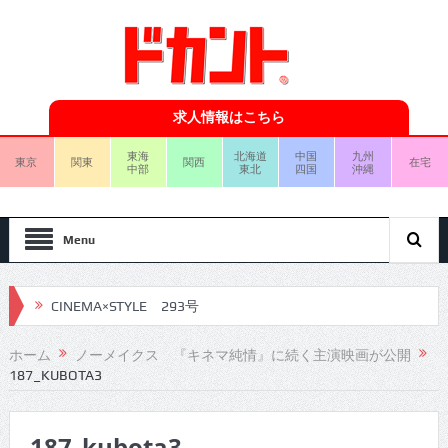
求人情報はこちら
東海
北海道
中国
九州
東京
関東
関西
在宅
中部
東北
四国
沖縄
Menu
CINEMA×STYLE 293号
CINEMA×STYLE 292号
ホーム
ノーメイクス 『キネマ純情』に続く主演映画が公開
187_KUBOTA3
CINEMA×STYLE 291号
CINEMA×STYLE 290号
187_kubota3