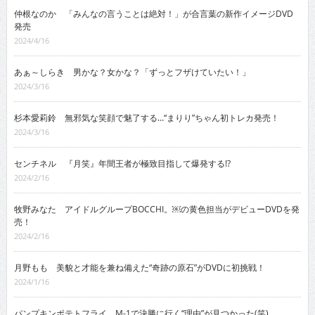
仲根なのか 「みんなの言うことは絶対！」が合言葉の新作イメージDVD
発売
2024/4/16
あぁ～しらき 男かな？女かな？「ずっとフザけていたい！」
2024/3/16
杉本愛莉鈴 無邪気な笑顔で魅了する…“まりり”ちゃん初トレカ発売！
2024/3/16
センチネル 『月笑』年間王者が極致目指して爆発する!?
2024/2/16
牧野みなた アイドルグループBOCCHI。￼の黄色担当がデビューDVDを発
売！
2024/2/16
月野もも 美貌と才能を兼ね備えた“奇跡の原石”がDVDに初挑戦！
2024/1/16
パンプキンポテトフライ M-1で決勝に行く“理由”が見つかった(笑)