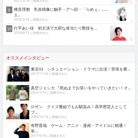
2021/3/16 に投稿された
稀見理都 乳首残像に触手・アヘ顔・「らめぇ」……
エ...
2018/3/16 に投稿された
行平あい佳 初主演で大胆な体当たり艶技を…
2018/9/15 に投稿された
オススメインタビュー
東京03 シチュエーション・ドラマに出演！苦境を乗...
2017/11/16 に投稿された
真空ジェシカ 『死ぬまでお笑いをやっていきたい！そ...
2022/7/16 に投稿された
ロザン クイズ番組でもお馴染み！高学歴芸人として
ブ...
2009/12/16 に投稿された
有野晋哉 ゲーム・アニメ・漫画・アイドルに精通！
単...
2017/5/16 に投稿された