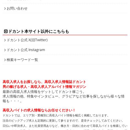
お問い合わせ
ドカント本サイト以外にこちらも
ドカント公式 X(旧Twitter)
ドカント公式 Instagram
検索キーワード一覧
高収入求人をお探しなら、高収入求人情報誌ドカント
男の稼げる求人・高収入求人アルバイト情報マガジン
最新の高収入求人情報をゲットしてドカント稼ごう。
求人情報の他、特集やインタビュー、グラビアなど仕事を探しながら様々な情
報も・・・。
高収入バイトの求人情報ならお任せください！
ドカントでは、エリア別・業種別に高収入バイト情報を幅広く掲載しております。
注目のピックアップ求人も定期的に更新して参りますので、是非チェックしてみてください。
日払いや即決求人、また社員登用ありなど、働き方・目的に合わせて高収入バイトを検索してい