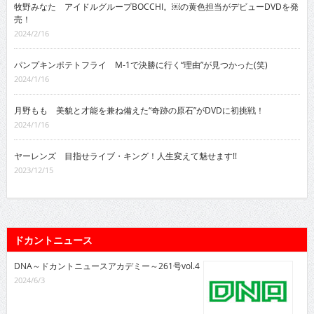
牧野みなた アイドルグループBOCCHI。￼の黄色担当がデビューDVDを発
売！
2024/2/16
パンプキンポテトフライ M-1で決勝に行く“理由”が見つかった(笑)
2024/1/16
月野もも 美貌と才能を兼ね備えた“奇跡の原石”がDVDに初挑戦！
2024/1/16
ヤーレンズ 目指せライブ・キング！人生変えて魅せます!!
2023/12/15
ドカントニュース
DNA～ドカントニュースアカデミー～261号vol.4
2024/6/3