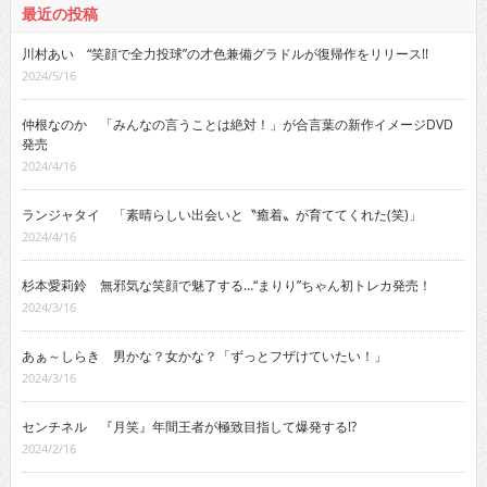
最近の投稿
川村あい “笑顔で全力投球”の才色兼備グラドルが復帰作をリリース!!
2024/5/16
仲根なのか 「みんなの言うことは絶対！」が合言葉の新作イメージDVD
発売
2024/4/16
ランジャタイ 「素晴らしい出会いと〝癒着〟が育ててくれた(笑)」
2024/4/16
杉本愛莉鈴 無邪気な笑顔で魅了する…“まりり”ちゃん初トレカ発売！
2024/3/16
あぁ～しらき 男かな？女かな？「ずっとフザけていたい！」
2024/3/16
センチネル 『月笑』年間王者が極致目指して爆発する!?
2024/2/16