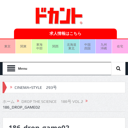
求人情報はこちら
東海
北海道
中国
九州
東京
関東
関西
在宅
中部
東北
四国
沖縄
Menu
CINEMA×STYLE 293号
CINEMA×STYLE 292号
ホーム
DROP THE SCIENCE 186号 VOL.2
186_DROP_GAME02
CINEMA×STYLE 291号
CINEMA×STYLE 290号
186_drop_game02