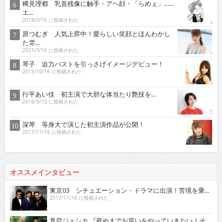
稀見理都 乳首残像に触手・アヘ顔・「らめぇ」……
エ...
2018/3/16 に投稿された
原つむぎ 人気上昇中！愛らしい笑顔とほんわかし
た雰...
2021/3/16 に投稿された
琴子 迫力バストを引っさげイメージデビュー！
2015/10/16 に投稿された
行平あい佳 初主演で大胆な体当たり艶技を…
2018/9/15 に投稿された
深琴 等身大で演じた初主演作品が公開！
2017/11/16 に投稿された
オススメインタビュー
東京03 シチュエーション・ドラマに出演！苦境を乗...
2017/11/16 に投稿された
真空ジェシカ 『死ぬまでお笑いをやっていきたい！そ...