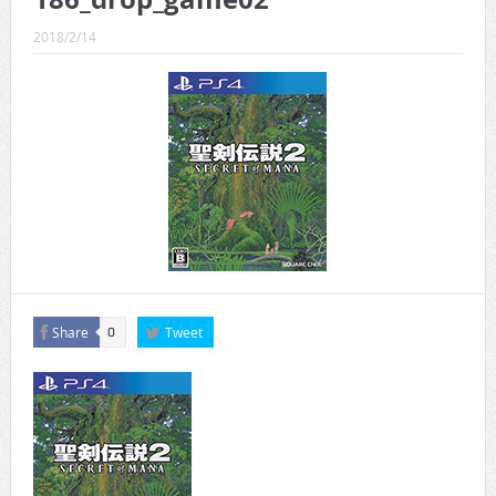
CINEMA×STYLE 289号
2018/2/14
CINEMA×STYLE 288号
CINEMA×STYLE 287号
CINEMA×STYLE 286号
CINEMA×STYLE 285号
CINEMA×STYLE 294号
Share
Tweet
0