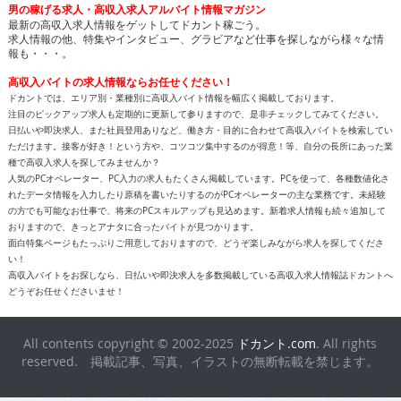
男の稼げる求人・高収入求人アルバイト情報マガジン
最新の高収入求人情報をゲットしてドカント稼ごう。
求人情報の他、特集やインタビュー、グラビアなど仕事を探しながら様々な情
報も・・・。
高収入バイトの求人情報ならお任せください！
ドカントでは、エリア別・業種別に高収入バイト情報を幅広く掲載しております。
注目のピックアップ求人も定期的に更新して参りますので、是非チェックしてみてください。
日払いや即決求人、また社員登用ありなど、働き方・目的に合わせて高収入バイトを検索してい
ただけます。接客が好き！という方や、コツコツ集中するのが得意！等、自分の長所にあった業
種で高収入求人を探してみませんか？
人気のPCオペレーター、PC入力の求人もたくさん掲載しています。PCを使って、各種数値化さ
れたデータ情報を入力したり原稿を書いたりするのがPCオペレーターの主な業務です。未経験
の方でも可能なお仕事で、将来のPCスキルアップも見込めます。新着求人情報も続々追加して
おりますので、きっとアナタに合ったバイトが見つかります。
面白特集ページもたっぷりご用意しておりますので、どうぞ楽しみながら求人を探してくださ
い！
高収入バイトをお探しなら、日払いや即決求人を多数掲載している高収入求人情報誌ドカントへ
どうぞお任せくださいませ！
All contents copyright © 2002-2025
ドカント.com
. All rights
reserved. 掲載記事、写真、イラストの無断転載を禁じます。