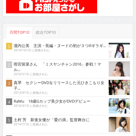
月間TOP10
総合TOP10
瀧内公美 主演・長編・ヌードの初が３つ!!!ギラギ...
2014/10/16 に投稿された
雨宮留菜さん 「ミスヤンチャン2016」参戦！マ
ル...
2016/5/16 に投稿された
真琴 セクシーDVDをリリースした元ひきこもり女
子...
2013/4/16 に投稿された
RaMu 18歳Gカップ美少女がDVDデビュー
2016/4/16 に投稿された
土村 芳 新進女優が「愛の渦」監督舞台に
2014/7/16 に投稿された