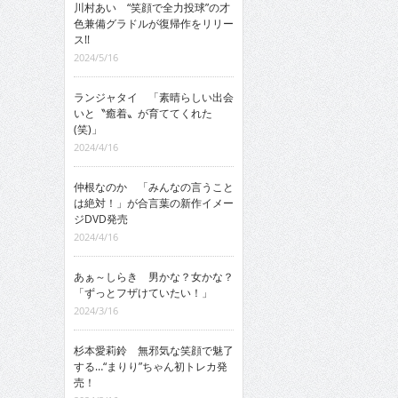
川村あい “笑顔で全力投球”の才
色兼備グラドルが復帰作をリリー
ス!!
2024/5/16
ランジャタイ 「素晴らしい出会
いと〝癒着〟が育ててくれた
(笑)」
2024/4/16
仲根なのか 「みんなの言うこと
は絶対！」が合言葉の新作イメー
ジDVD発売
2024/4/16
あぁ～しらき 男かな？女かな？
「ずっとフザけていたい！」
2024/3/16
杉本愛莉鈴 無邪気な笑顔で魅了
する…“まりり”ちゃん初トレカ発
売！