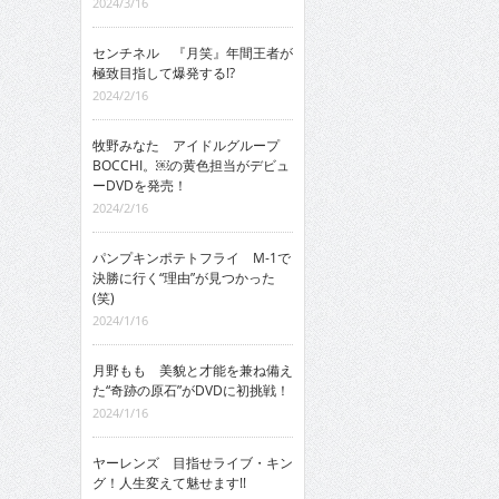
2024/3/16
センチネル 『月笑』年間王者が
極致目指して爆発する!?
2024/2/16
牧野みなた アイドルグループ
BOCCHI。￼の黄色担当がデビュ
ーDVDを発売！
2024/2/16
パンプキンポテトフライ M-1で
決勝に行く“理由”が見つかった
(笑)
2024/1/16
月野もも 美貌と才能を兼ね備え
た“奇跡の原石”がDVDに初挑戦！
2024/1/16
ヤーレンズ 目指せライブ・キン
グ！人生変えて魅せます!!