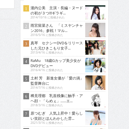
瀧内公美 主演・長編・ヌード
の初が３つ!!!ギラギ...
2014/10/16 に投稿された
雨宮留菜さん 「ミスヤンチャ
ン2016」参戦！マル...
2016/5/16 に投稿された
真琴 セクシーDVDをリリース
した元ひきこもり女子...
2013/4/16 に投稿された
RaMu 18歳Gカップ美少女が
DVDデビュー
2016/4/16 に投稿された
土村 芳 新進女優が「愛の渦」
監督舞台に
2014/7/16 に投稿された
稀見理都 乳首残像に触手・ア
ヘ顔・「らめぇ」……エ...
2018/3/16 に投稿された
原つむぎ 人気上昇中！愛らし
い笑顔とほんわかした雰...
2021/3/16 に投稿された