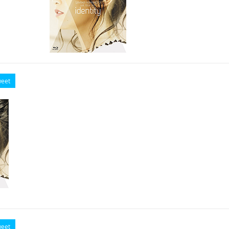
eet
eet