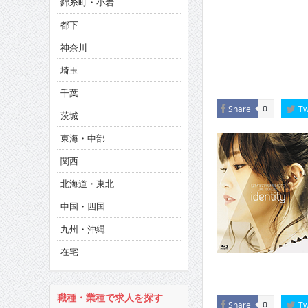
錦糸町・小岩
CINEMA×STYLE 286号
都下
CINEMA×STYLE 285号
神奈川
CINEMA×STYLE 294号
埼玉
千葉
Share
Tw
0
茨城
東海・中部
関西
北海道・東北
中国・四国
九州・沖縄
在宅
職種・業種で求人を探す
Share
Tw
0