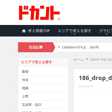
求人情報TOP
エリアで求人を探す
グラビ
注目記事
CINEMA×STYLE 293号
CINEMA×STYLE 292号
ホーム
DROP THE SC
エリアで求人を探す
CINEMA×STYLE 291号
新宿
186_drop_
CINEMA×STYLE 290号
渋谷
CINEMA×STYLE 289号
2018/2/14
池袋
CINEMA×STYLE 288号
上野
五反田・品川
CINEMA×STYLE 287号