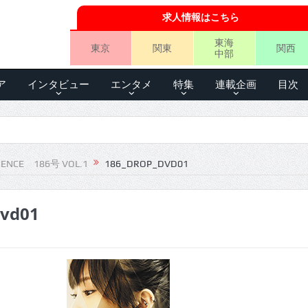
求人情報はこちら
東海
東京
関東
関西
中部
ア
インタビュー
エンタメ
特集
連載企画
目次
IENCE 186号 VOL.1
186_DROP_DVD01
dvd01