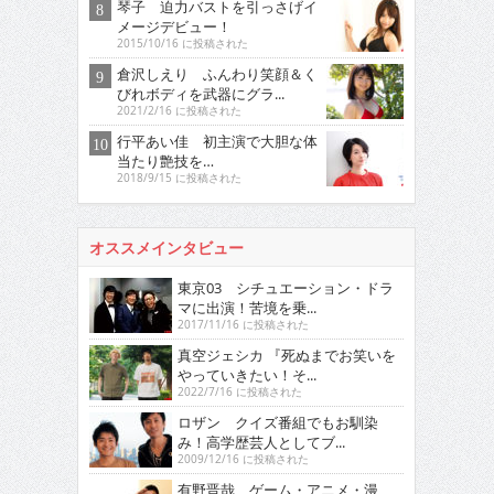
琴子 迫力バストを引っさげイ
メージデビュー！
2015/10/16 に投稿された
倉沢しえり ふんわり笑顔＆く
びれボディを武器にグラ...
2021/2/16 に投稿された
行平あい佳 初主演で大胆な体
当たり艶技を…
2018/9/15 に投稿された
オススメインタビュー
東京03 シチュエーション・ドラ
マに出演！苦境を乗...
2017/11/16 に投稿された
真空ジェシカ 『死ぬまでお笑いを
やっていきたい！そ...
2022/7/16 に投稿された
ロザン クイズ番組でもお馴染
み！高学歴芸人としてブ...
2009/12/16 に投稿された
有野晋哉 ゲーム・アニメ・漫