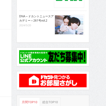
DNA～ドカントニュースア
カデミー～261号vol.2
2024/5/20
月間TOP10
総合TOP10