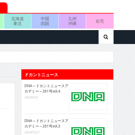
北海道
中国
九州
在宅
東北
四国
沖縄
ドカントニュース
DNA～ドカントニュースア
カデミー～261号vol.4
2024/6/3
DNA～ドカントニュースア
カデミー～261号vol.3
2024/5/27