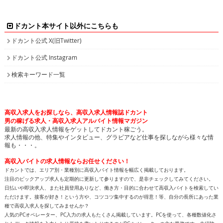
ドカント本サイト以外にこちらも
ドカント公式 X(旧Twitter)
ドカント公式 Instagram
検索キーワード一覧
高収入求人をお探しなら、高収入求人情報誌ドカント
男の稼げる求人・高収入求人アルバイト情報マガジン
最新の高収入求人情報をゲットしてドカント稼ごう。
求人情報の他、特集やインタビュー、グラビアなど仕事を探しながら様々な情
報も・・・。
高収入バイトの求人情報ならお任せください！
ドカントでは、エリア別・業種別に高収入バイト情報を幅広く掲載しております。
注目のピックアップ求人も定期的に更新して参りますので、是非チェックしてみてください。
日払いや即決求人、また社員登用ありなど、働き方・目的に合わせて高収入バイトを検索してい
ただけます。接客が好き！という方や、コツコツ集中するのが得意！等、自分の長所にあった業
種で高収入求人を探してみませんか？
人気のPCオペレーター、PC入力の求人もたくさん掲載しています。PCを使って、各種数値化さ