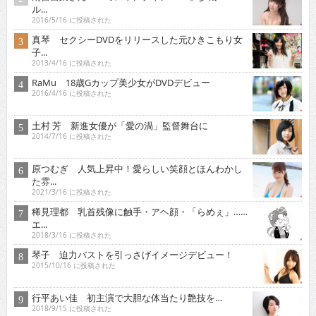
ル...
2016/5/16 に投稿された
真琴 セクシーDVDをリリースした元ひきこもり女
子...
2013/4/16 に投稿された
RaMu 18歳Gカップ美少女がDVDデビュー
2016/4/16 に投稿された
土村 芳 新進女優が「愛の渦」監督舞台に
2014/7/16 に投稿された
原つむぎ 人気上昇中！愛らしい笑顔とほんわかし
た雰...
2021/3/16 に投稿された
稀見理都 乳首残像に触手・アヘ顔・「らめぇ」……
エ...
2018/3/16 に投稿された
琴子 迫力バストを引っさげイメージデビュー！
2015/10/16 に投稿された
行平あい佳 初主演で大胆な体当たり艶技を…
2018/9/15 に投稿された