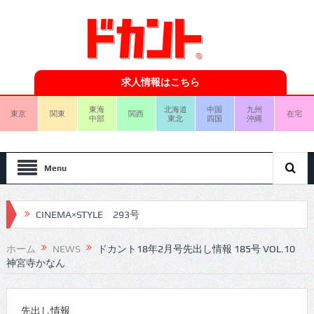
求人情報はこちら
東海
北海道
中国
九州
東京
関東
関西
在宅
中部
東北
四国
沖縄
Menu
CINEMA×STYLE 293号
CINEMA×STYLE 292号
ホーム
NEWS
ドカント18年2月号先出し情報 185号 VOL.10
神宮寺かなん
CINEMA×STYLE 291号
CINEMA×STYLE 290号
先出し情報