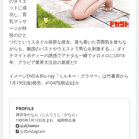
のダイエ
ットに成
功し、育
乳マッサ
ージが特
技のひと
つだというスタイル抜群な彼女。落ち着いた雰囲気を放ちな
がらも、魅惑のバストやウエストで男心を刺激する…。ダイ
ナマイトボディーの誘惑でアナタも一瞬でメロメロに!2018
年、グラビア業界大注目の新星だ!!
イメージDVD＆Blu-ray『ミルキー・グラマー』は竹書房から
1月19日(金)発売。4104円(税込)ほか
PROFILE
神宮寺かなん（じんぐうじ・かなん）
1995年7月13日生まれ 福岡県出身
公式Twitter
公式instagram