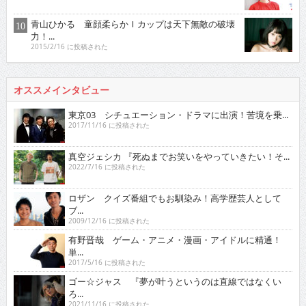
青山ひかる 童顔柔らかＩカップは天下無敵の破壊
力！...
2015/2/16 に投稿された
オススメインタビュー
東京03 シチュエーション・ドラマに出演！苦境を乗...
2017/11/16 に投稿された
真空ジェシカ 『死ぬまでお笑いをやっていきたい！そ...
2022/7/16 に投稿された
ロザン クイズ番組でもお馴染み！高学歴芸人として
ブ...
2009/12/16 に投稿された
有野晋哉 ゲーム・アニメ・漫画・アイドルに精通！
単...
2017/5/16 に投稿された
ゴー☆ジャス 『夢が叶うというのは直線ではなくい
ろ...
2021/11/16 に投稿された