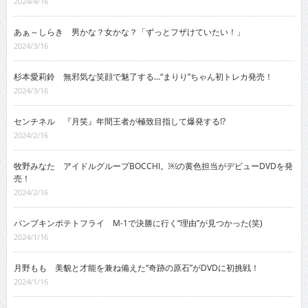
2024/4/16
あぁ～しらき 男かな？女かな？「ずっとフザけていたい！」
2024/3/16
杉本愛莉鈴 無邪気な笑顔で魅了する…“まりり”ちゃん初トレカ発売！
2024/3/16
センチネル 『月笑』年間王者が極致目指して爆発する!?
2024/2/16
牧野みなた アイドルグループBOCCHI。￼の黄色担当がデビューDVDを発
売！
2024/2/16
パンプキンポテトフライ M-1で決勝に行く“理由”が見つかった(笑)
2024/1/16
月野もも 美貌と才能を兼ね備えた“奇跡の原石”がDVDに初挑戦！
2024/1/16