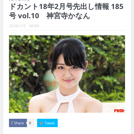
CINEMA×STYLE 289号
ドカント18年2月号先出し情報 185
号 vol.10 神宮寺かなん
CINEMA×STYLE 288号
CINEMA×STYLE 287号
2018/1/15
NEWS
CINEMA×STYLE 286号
CINEMA×STYLE 285号
CINEMA×STYLE 294号
Share
Tweet
0