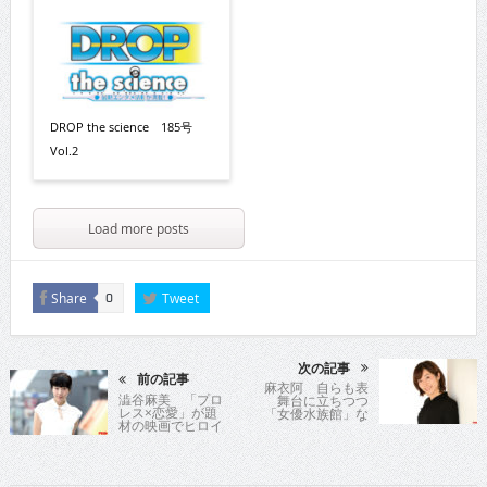
DROP the science 185号
Vol.2
Load more posts
Share
Tweet
0
次の記事
前の記事
麻衣阿 自らも表
澁谷麻美 「プロ
舞台に立ちつつ
レス×恋愛」が題
「女優水族館」な
材の映画でヒロイ
どヒット企画を主
ン
催する仕掛け人の
胸の内とは