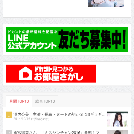
月間TOP10
総合TOP10
瀧内公美 主演・長編・ヌードの初が３つ!!!ギラギ...
2014/10/16 に投稿された
雨宮留菜さん 「ミスヤンチャン2016」参戦！マ