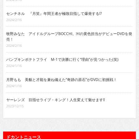
センチネル 『月笑』年間王者が極致目指して爆発する!?
2024/2/16
牧野みなた アイドルグループBOCCHI。￼の黄色担当がデビューDVDを発
売！
2024/2/16
パンプキンポテトフライ M-1で決勝に行く“理由”が見つかった(笑)
2024/1/16
月野もも 美貌と才能を兼ね備えた“奇跡の原石”がDVDに初挑戦！
2024/1/16
ヤーレンズ 目指せライブ・キング！人生変えて魅せます!!
2023/12/15
ドカントニュース