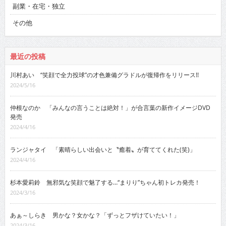
副業・在宅・独立
その他
最近の投稿
川村あい “笑顔で全力投球”の才色兼備グラドルが復帰作をリリース!!
2024/5/16
仲根なのか 「みんなの言うことは絶対！」が合言葉の新作イメージDVD
発売
2024/4/16
ランジャタイ 「素晴らしい出会いと〝癒着〟が育ててくれた(笑)」
2024/4/16
杉本愛莉鈴 無邪気な笑顔で魅了する…“まりり”ちゃん初トレカ発売！
2024/3/16
あぁ～しらき 男かな？女かな？「ずっとフザけていたい！」
2024/3/16