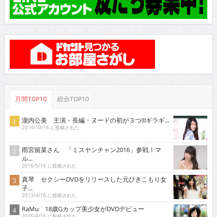
月間TOP10
総合TOP10
瀧内公美 主演・長編・ヌードの初が３つ!!!ギラギ...
2014/10/16 に投稿された
雨宮留菜さん 「ミスヤンチャン2016」参戦！マ
ル...
2016/5/16 に投稿された
真琴 セクシーDVDをリリースした元ひきこもり女
子...
2013/4/16 に投稿された
RaMu 18歳Gカップ美少女がDVDデビュー
2016/4/16 に投稿された