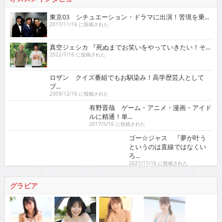
東京03 シチュエーション・ドラマに出演！苦境を乗...
2017/11/16 に投稿された
真空ジェシカ 『死ぬまでお笑いをやっていきたい！そ...
2022/7/16 に投稿された
ロザン クイズ番組でもお馴染み！高学歴芸人として
ブ...
2009/12/16 に投稿された
有野晋哉 ゲーム・アニメ・漫画・アイドルに精通！
単...
2017/5/16 に投稿された
ゴー☆ジャス 『夢が叶うというのは直線ではなくい
ろ...
2021/11/16 に投稿された
グラビア