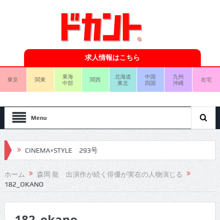
求人情報はこちら
東海
北海道
中国
九州
東京
関東
関西
在宅
中部
東北
四国
沖縄
Menu
CINEMA×STYLE 293号
CINEMA×STYLE 292号
ホーム
森岡 龍 出演作が続く俳優が実在の人物演じる
182_OKANO
CINEMA×STYLE 291号
CINEMA×STYLE 290号
182_okano