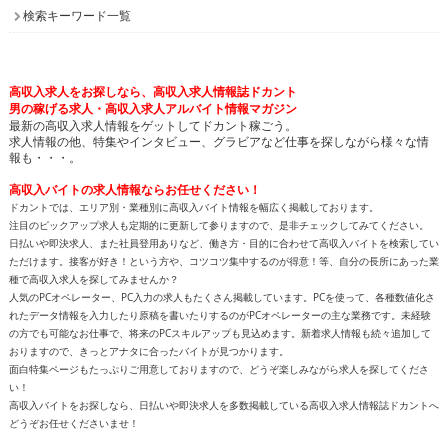
検索キーワード一覧
高収入求人をお探しなら、高収入求人情報誌ドカント
男の稼げる求人・高収入求人アルバイト情報マガジン
最新の高収入求人情報をゲットしてドカント稼ごう。
求人情報の他、特集やインタビュー、グラビアなど仕事を探しながら様々な情
報も・・・。
高収入バイトの求人情報ならお任せください！
ドカントでは、エリア別・業種別に高収入バイト情報を幅広く掲載しております。
注目のピックアップ求人も定期的に更新して参りますので、是非チェックしてみてください。
日払いや即決求人、また社員登用ありなど、働き方・目的に合わせて高収入バイトを検索してい
ただけます。接客が好き！という方や、コツコツ集中するのが得意！等、自分の長所にあった業
種で高収入求人を探してみませんか？
人気のPCオペレーター、PC入力の求人もたくさん掲載しています。PCを使って、各種数値化さ
れたデータ情報を入力したり原稿を書いたりするのがPCオペレーターの主な業務です。未経験
の方でも可能なお仕事で、将来のPCスキルアップも見込めます。新着求人情報も続々追加して
おりますので、きっとアナタに合ったバイトが見つかります。
面白特集ページもたっぷりご用意しておりますので、どうぞ楽しみながら求人を探してくださ
い！
高収入バイトをお探しなら、日払いや即決求人を多数掲載している高収入求人情報誌ドカントへ
どうぞお任せくださいませ！