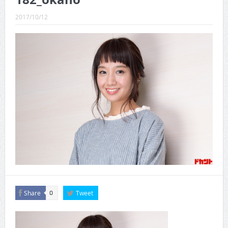
CINEMA×STYLE 289号
2017/10/12
CINEMA×STYLE 288号
CINEMA×STYLE 287号
CINEMA×STYLE 286号
CINEMA×STYLE 285号
CINEMA×STYLE 294号
Share
Tweet
0