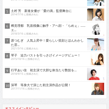
土村 芳 新進女優が「愛の渦」監督舞台に
2014/7/16 に投稿された
稀見理都 乳首残像に触手・アヘ顔・「らめぇ」……
エ...
2018/3/16 に投稿された
原つむぎ 人気上昇中！愛らしい笑顔とほんわかし
た雰...
2021/3/16 に投稿された
琴子 迫力バストを引っさげイメージデビュー！
2015/10/16 に投稿された
行平あい佳 初主演で大胆な体当たり艶技を…
2018/9/15 に投稿された
深琴 等身大で演じた初主演作品が公開！
2017/11/16 に投稿された
オススメインタビュー