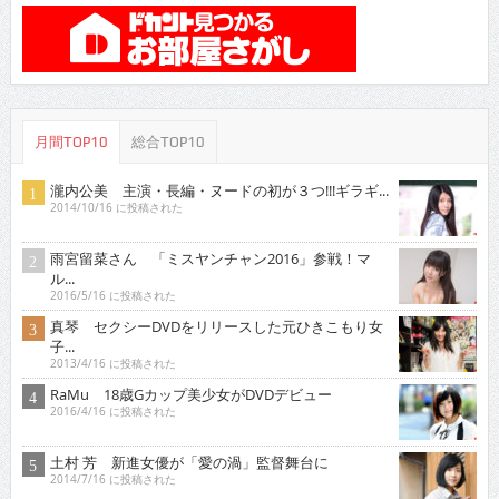
月間TOP10
総合TOP10
瀧内公美 主演・長編・ヌードの初が３つ!!!ギラギ...
2014/10/16 に投稿された
雨宮留菜さん 「ミスヤンチャン2016」参戦！マ
ル...
2016/5/16 に投稿された
真琴 セクシーDVDをリリースした元ひきこもり女
子...
2013/4/16 に投稿された
RaMu 18歳Gカップ美少女がDVDデビュー
2016/4/16 に投稿された
土村 芳 新進女優が「愛の渦」監督舞台に
2014/7/16 に投稿された