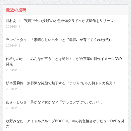
最近の投稿
川村あい “笑顔で全力投球”の才色兼備グラドルが復帰作をリリース!!
2024/5/16
ランジャタイ 「素晴らしい出会いと〝癒着〟が育ててくれた(笑)」
2024/4/16
仲根なのか 「みんなの言うことは絶対！」が合言葉の新作イメージDVD
発売
2024/4/16
杉本愛莉鈴 無邪気な笑顔で魅了する…“まりり”ちゃん初トレカ発売！
2024/3/16
あぁ～しらき 男かな？女かな？「ずっとフザけていたい！」
2024/3/16
牧野みなた アイドルグループBOCCHI。￼の黄色担当がデビューDVDを発
売！