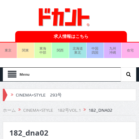
求人情報はこちら
東海
北海道
中国
九州
東京
関東
関西
在宅
中部
東北
四国
沖縄
Menu
CINEMA×STYLE 293号
CINEMA×STYLE 292号
ホーム
CINEMA×STYLE 182号VOL.1
182_DNA02
CINEMA×STYLE 291号
182_dna02
CINEMA×STYLE 290号