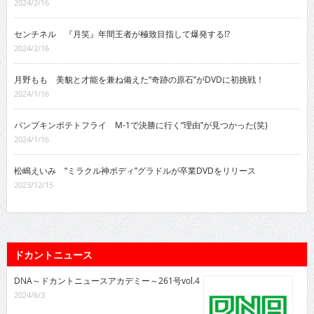
2024/2/16
センチネル 『月笑』年間王者が極致目指して爆発する!?
2024/2/16
月野もも 美貌と才能を兼ね備えた“奇跡の原石”がDVDに初挑戦！
2024/1/16
パンプキンポテトフライ M-1で決勝に行く“理由”が見つかった(笑)
2024/1/16
松嶋えいみ “ミラクル神ボディ”グラドルが卒業DVDをリリース
2023/12/15
ドカントニュース
DNA～ドカントニュースアカデミー～261号vol.4
2024/6/3