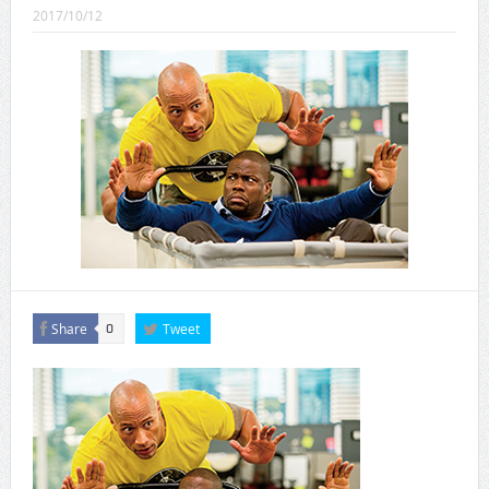
CINEMA×STYLE 289号
2017/10/12
CINEMA×STYLE 288号
CINEMA×STYLE 287号
CINEMA×STYLE 286号
CINEMA×STYLE 285号
CINEMA×STYLE 294号
Share
Tweet
0