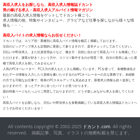
高収入求人をお探しなら、高収入求人情報誌ドカント
男の稼げる求人・高収入求人アルバイト情報マガジン
最新の高収入求人情報をゲットしてドカント稼ごう。
求人情報の他、特集やインタビュー、グラビアなど仕事を探しながら様々な情
報も・・・。
高収入バイトの求人情報ならお任せください！
ドカントでは、エリア別・業種別に高収入バイト情報を幅広く掲載しております。
注目のピックアップ求人も定期的に更新して参りますので、是非チェックしてみてください。
日払いや即決求人、また社員登用ありなど、働き方・目的に合わせて高収入バイトを検索してい
ただけます。接客が好き！という方や、コツコツ集中するのが得意！等、自分の長所にあった業
種で高収入求人を探してみませんか？
人気のPCオペレーター、PC入力の求人もたくさん掲載しています。PCを使って、各種数値化さ
れたデータ情報を入力したり原稿を書いたりするのがPCオペレーターの主な業務です。未経験
の方でも可能なお仕事で、将来のPCスキルアップも見込めます。新着求人情報も続々追加して
おりますので、きっとアナタに合ったバイトが見つかります。
面白特集ページもたっぷりご用意しておりますので、どうぞ楽しみながら求人を探してくださ
い！
高収入バイトをお探しなら、日払いや即決求人を多数掲載している高収入求人情報誌ドカントへ
どうぞお任せくださいませ！
All contents copyright © 2002-2025
ドカント.com
. All rights
reserved. 掲載記事、写真、イラストの無断転載を禁じます。