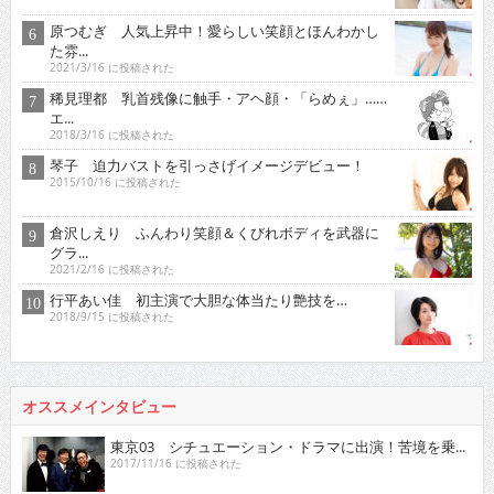
原つむぎ 人気上昇中！愛らしい笑顔とほんわかし
た雰...
2021/3/16 に投稿された
稀見理都 乳首残像に触手・アヘ顔・「らめぇ」……
エ...
2018/3/16 に投稿された
琴子 迫力バストを引っさげイメージデビュー！
2015/10/16 に投稿された
倉沢しえり ふんわり笑顔＆くびれボディを武器に
グラ...
2021/2/16 に投稿された
行平あい佳 初主演で大胆な体当たり艶技を…
2018/9/15 に投稿された
オススメインタビュー
東京03 シチュエーション・ドラマに出演！苦境を乗...
2017/11/16 に投稿された