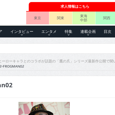
求人情報はこちら
東海
東京
関東
関西
中部
ア
インタビュー
エンタメ
特集
連載企画
目次
N ヒーローキャラとのコラボが話題の「鷹の爪」シリーズ最新作公開で聞
2-FROGMAN02
an02