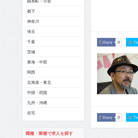
錦糸町・小岩
CINEMA×STYLE 286号
都下
CINEMA×STYLE 285号
神奈川
CINEMA×STYLE 294号
埼玉
千葉
Share
Tw
0
茨城
東海・中部
関西
北海道・東北
中国・四国
九州・沖縄
在宅
Share
Tw
0
職種・業種で求人を探す