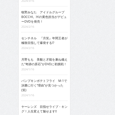
2024/3/16
牧野みなた アイドルグループ
BOCCHI。￼の黄色担当がデビュ
ーDVDを発売！
2024/2/16
センチネル 『月笑』年間王者が
極致目指して爆発する!?
2024/2/16
月野もも 美貌と才能を兼ね備え
た“奇跡の原石”がDVDに初挑戦！
2024/1/16
パンプキンポテトフライ M-1で
決勝に行く“理由”が見つかった
(笑)
2024/1/16
ヤーレンズ 目指せライブ・キン
グ！人生変えて魅せます!!