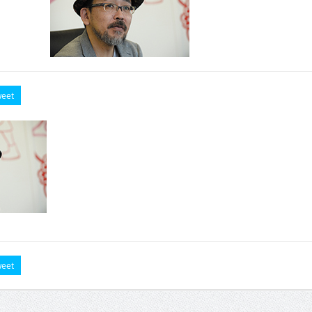
eet
eet