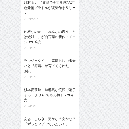
川村あい “笑顔で全力投球”の才
色兼備グラドルが復帰作をリリー
ス!!
2024/5/16
仲根なのか 「みんなの言うこと
は絶対！」が合言葉の新作イメー
ジDVD発売
2024/4/16
ランジャタイ 「素晴らしい出会
いと〝癒着〟が育ててくれた
(笑)」
2024/4/16
杉本愛莉鈴 無邪気な笑顔で魅了
する…“まりり”ちゃん初トレカ発
売！
2024/3/16
あぁ～しらき 男かな？女かな？
「ずっとフザけていたい！」