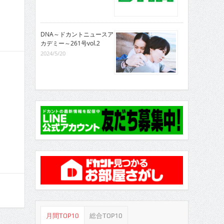
DNA～ドカントニュースア
カデミー～261号vol.2
2024/5/20
月間TOP10
総合TOP10