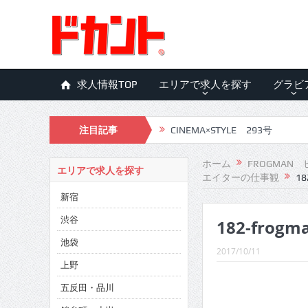
求人情報TOP
エリアで求人を探す
グラビ
注目記事
CINEMA×STYLE 293号
CINEMA×STYLE 292号
ホーム
FROGMA
エリアで求人を探す
エイターの仕事観
18
CINEMA×STYLE 291号
新宿
CINEMA×STYLE 290号
渋谷
182-frogm
CINEMA×STYLE 289号
池袋
2017/10/11
CINEMA×STYLE 288号
上野
五反田・品川
CINEMA×STYLE 287号