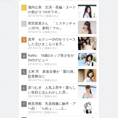
瀧内公美 主演・長編・ヌード
の初が３つ!!!ギラギ...
2014/10/16 に投稿された
雨宮留菜さん 「ミスヤンチャ
ン2016」参戦！マル...
2016/5/16 に投稿された
真琴 セクシーDVDをリリース
した元ひきこもり女子...
2013/4/16 に投稿された
RaMu 18歳Gカップ美少女が
DVDデビュー
2016/4/16 に投稿された
土村 芳 新進女優が「愛の渦」
監督舞台に
2014/7/16 に投稿された
原つむぎ 人気上昇中！愛らし
い笑顔とほんわかした雰...
2021/3/16 に投稿された
稀見理都 乳首残像に触手・ア
ヘ顔・「らめぇ」……エ...
2018/3/16 に投稿された