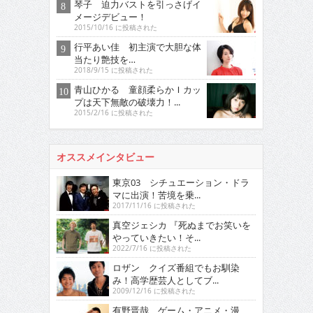
琴子 迫力バストを引っさげイ
メージデビュー！
2015/10/16 に投稿された
行平あい佳 初主演で大胆な体
当たり艶技を…
2018/9/15 に投稿された
青山ひかる 童顔柔らかＩカッ
プは天下無敵の破壊力！...
2015/2/16 に投稿された
オススメインタビュー
東京03 シチュエーション・ドラ
マに出演！苦境を乗...
2017/11/16 に投稿された
真空ジェシカ 『死ぬまでお笑いを
やっていきたい！そ...
2022/7/16 に投稿された
ロザン クイズ番組でもお馴染
み！高学歴芸人としてブ...
2009/12/16 に投稿された
有野晋哉 ゲーム・アニメ・漫