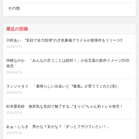
その他
最近の投稿
川村あい “笑顔で全力投球”の才色兼備グラドルが復帰作をリリース!!
2024/5/16
仲根なのか 「みんなの言うことは絶対！」が合言葉の新作イメージDVD
発売
2024/4/16
ランジャタイ 「素晴らしい出会いと〝癒着〟が育ててくれた(笑)」
2024/4/16
杉本愛莉鈴 無邪気な笑顔で魅了する…“まりり”ちゃん初トレカ発売！
2024/3/16
あぁ～しらき 男かな？女かな？「ずっとフザけていたい！」
2024/3/16