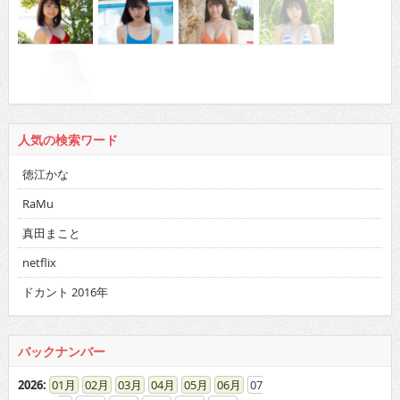
人気の検索ワード
徳江かな
RaMu
真田まこと
netflix
ドカント 2016年
バックナンバー
2026
:
01
02
03
04
05
06
07