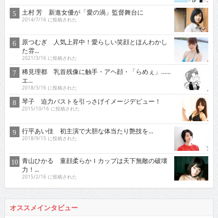
土村 芳 新進女優が「愛の渦」監督舞台に
2014/7/16 に投稿された
原つむぎ 人気上昇中！愛らしい笑顔とほんわかし
た雰...
2021/3/16 に投稿された
稀見理都 乳首残像に触手・アヘ顔・「らめぇ」……
エ...
2018/3/16 に投稿された
琴子 迫力バストを引っさげイメージデビュー！
2015/10/16 に投稿された
行平あい佳 初主演で大胆な体当たり艶技を…
2018/9/15 に投稿された
青山ひかる 童顔柔らかＩカップは天下無敵の破壊
力！...
2015/2/16 に投稿された
オススメインタビュー