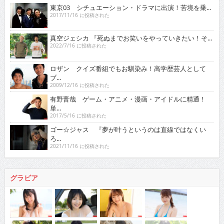
東京03 シチュエーション・ドラマに出演！苦境を乗...
2017/11/16 に投稿された
真空ジェシカ 『死ぬまでお笑いをやっていきたい！そ...
2022/7/16 に投稿された
ロザン クイズ番組でもお馴染み！高学歴芸人として
ブ...
2009/12/16 に投稿された
有野晋哉 ゲーム・アニメ・漫画・アイドルに精通！
単...
2017/5/16 に投稿された
ゴー☆ジャス 『夢が叶うというのは直線ではなくい
ろ...
2021/11/16 に投稿された
グラビア