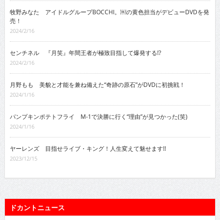
牧野みなた アイドルグループBOCCHI。￼の黄色担当がデビューDVDを発
売！
2024/2/16
センチネル 『月笑』年間王者が極致目指して爆発する!?
2024/2/16
月野もも 美貌と才能を兼ね備えた“奇跡の原石”がDVDに初挑戦！
2024/1/16
パンプキンポテトフライ M-1で決勝に行く“理由”が見つかった(笑)
2024/1/16
ヤーレンズ 目指せライブ・キング！人生変えて魅せます!!
2023/12/15
ドカントニュース