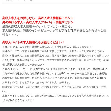
高収入求人をお探しなら、高収入求人情報誌ドカント
男の稼げる求人・高収入求人アルバイト情報マガジン
最新の高収入求人情報をゲットしてドカント稼ごう。
求人情報の他、特集やインタビュー、グラビアなど仕事を探しながら様々な情
報も・・・。
高収入バイトの求人情報ならお任せください！
ドカントでは、エリア別・業種別に高収入バイト情報を幅広く掲載しております。
注目のピックアップ求人も定期的に更新して参りますので、是非チェックしてみてください。
日払いや即決求人、また社員登用ありなど、働き方・目的に合わせて高収入バイトを検索してい
ただけます。接客が好き！という方や、コツコツ集中するのが得意！等、自分の長所にあった業
種で高収入求人を探してみませんか？
人気のPCオペレーター、PC入力の求人もたくさん掲載しています。PCを使って、各種数値化さ
れたデータ情報を入力したり原稿を書いたりするのがPCオペレーターの主な業務です。未経験
の方でも可能なお仕事で、将来のPCスキルアップも見込めます。新着求人情報も続々追加して
おりますので、きっとアナタに合ったバイトが見つかります。
面白特集ページもたっぷりご用意しておりますので、どうぞ楽しみながら求人を探してくださ
い！
高収入バイトをお探しなら、日払いや即決求人を多数掲載している高収入求人情報誌ドカントへ
どうぞお任せくださいませ！