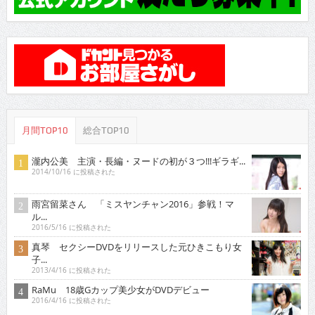
月間TOP10
総合TOP10
瀧内公美 主演・長編・ヌードの初が３つ!!!ギラギ...
2014/10/16 に投稿された
雨宮留菜さん 「ミスヤンチャン2016」参戦！マ
ル...
2016/5/16 に投稿された
真琴 セクシーDVDをリリースした元ひきこもり女
子...
2013/4/16 に投稿された
RaMu 18歳Gカップ美少女がDVDデビュー
2016/4/16 に投稿された