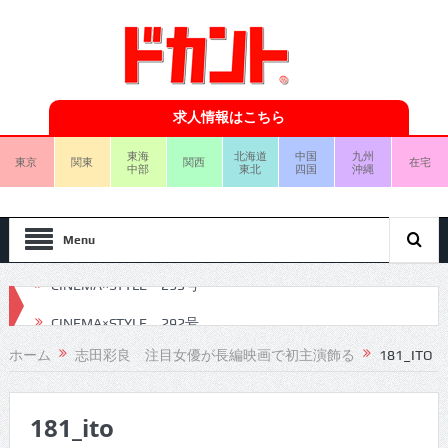
求人情報はこちら
東海
北海道
中国
九州
東京
関東
関西
在宅
中部
東北
四国
沖縄
Menu
CINEMA×STYLE 292号
CINEMA×STYLE 291号
ホーム
志田彩良 注目女優が長編映画で初主演飾る
181_ITO
CINEMA×STYLE 290号
181_ito
CINEMA×STYLE 289号