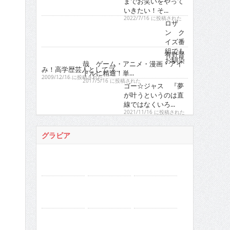
イズ番
組でも
有野晋
お馴染
哉 ゲーム・アニメ・漫画・アイ
み！高学歴芸人としてブ...
ドルに精通！単...
2009/12/16 に投稿された
2017/5/16 に投稿された
ゴー☆ジャス 『夢
が叶うというのは直
線ではなくいろ...
2021/11/16 に投稿された
グラビア
人気の検索ワード