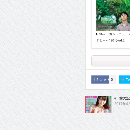
DNA～ドカントニュー
デミー～180号vol.2
Share
Tw
0
前の記
2017年4月