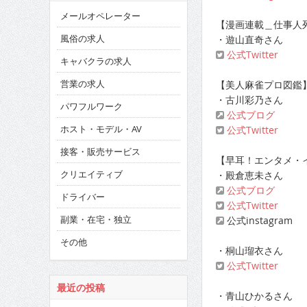
メールオペレーター
【漫画連載＿仕事人
風俗の求人
・遊山直奇さん
公式Twitter
キャバクラの求人
営業の求人
【美人麻雀プロ図鑑
・古川彩乃さん
パワフルワーク
公式ブログ
ホスト・モデル・AV
公式Twitter
接客・販売サービス
【早耳！エンタメ・イ
クリエイティブ
・殿倉恵未さん
公式ブログ
ドライバー
公式Twitter
副業・在宅・独立
公式instagram
その他
・桐山瑠衣さん
公式Twitter
最近の投稿
・青山ひかるさん