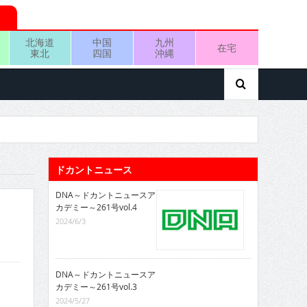
北海道
中国
九州
在宅
東北
四国
沖縄
ドカントニュース
DNA～ドカントニュースア
カデミー～261号vol.4
2024/6/3
DNA～ドカントニュースア
カデミー～261号vol.3
2024/5/27