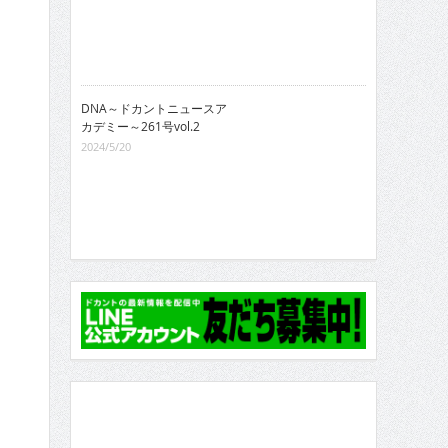
DNA～ドカントニュースア
カデミー～261号vol.2
2024/5/20