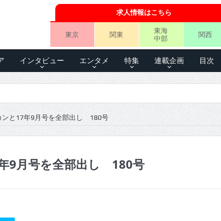
求人情報はこちら
東海
東京
関東
関西
中部
ア
インタビュー
エンタメ
特集
連載企画
目次
ンと17年9月号を全部出し 180号
年9月号を全部出し 180号