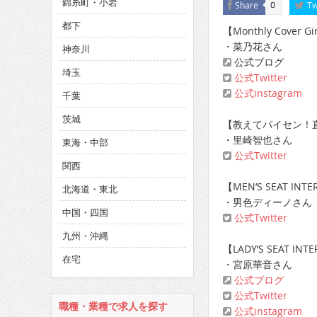
錦糸町・小岩
CINEMA×STYLE 285号
Share
Tw
0
都下
【Monthly Cover Gi
CINEMA×STYLE 294号
・菜乃花さん
神奈川
CINEMA×STYLE 293号
公式ブログ
埼玉
公式Twitter
公式instagram
千葉
茨城
【教えてパイセン！直
・里崎智也さん
東海・中部
公式Twitter
関西
【MEN’S SEAT INTE
北海道・東北
・男色ディーノさん
中国・四国
公式Twitter
九州・沖縄
【LADY’S SEAT INT
在宅
・宮原華音さん
公式ブログ
公式Twitter
職種・業種で求人を探す
公式instagram