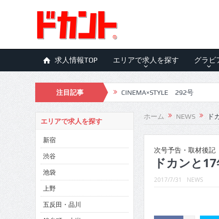
求人情報TOP
エリアで求人を探す
グラビ
注目記事
CINEMA×STYLE 292号
CINEMA×STYLE 291号
ホーム
NEWS
ドカ
エリアで求人を探す
CINEMA×STYLE 290号
新宿
CINEMA×STYLE 289号
次号予告・取材後記
渋谷
ドカンと17
CINEMA×STYLE 288号
池袋
2017/7/31
NEWS
CINEMA×STYLE 287号
上野
五反田・品川
CINEMA×STYLE 286号