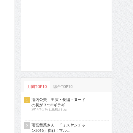
月間TOP10
総合TOP10
瀧内公美 主演・長編・ヌード
の初が３つ!!!ギラギ...
2014/10/16 に投稿された
雨宮留菜さん 「ミスヤンチャ
ン2016」参戦！マル...
2016/5/16 に投稿された
真琴 セクシーDVDをリリース
した元ひきこもり女子...