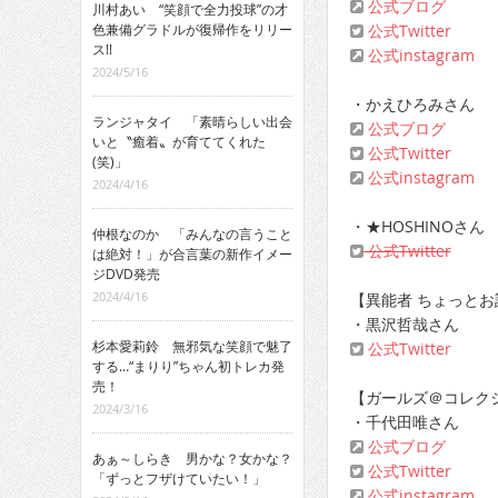
公式ブログ
川村あい “笑顔で全力投球”の才
色兼備グラドルが復帰作をリリー
公式Twitter
ス!!
公式instagram
2024/5/16
・かえひろみさん
ランジャタイ 「素晴らしい出会
公式ブログ
いと〝癒着〟が育ててくれた
公式Twitter
(笑)」
公式instagram
2024/4/16
・★HOSHINOさん
仲根なのか 「みんなの言うこと
公式Twitter
は絶対！」が合言葉の新作イメー
ジDVD発売
2024/4/16
【異能者 ちょっと
・黒沢哲哉さん
杉本愛莉鈴 無邪気な笑顔で魅了
公式Twitter
する…“まりり”ちゃん初トレカ発
売！
【ガールズ＠コレク
2024/3/16
・千代田唯さん
公式ブログ
あぁ～しらき 男かな？女かな？
公式Twitter
「ずっとフザけていたい！」
公式instagram