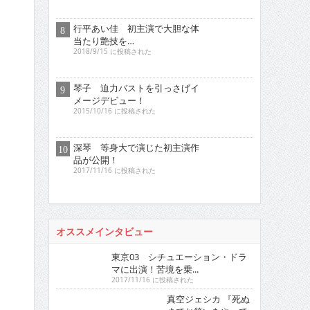
琴子 迫力バストを引っさげイ
メージデビュー！
2015/10/16 に投稿された
深琴 等身大で演じた初主演作
品が公開！
2017/11/16 に投稿された
オススメインタビュー
東京03 シチュエーション・ドラ
マに出演！苦境を乗...
2017/11/16 に投稿された
真空ジェシカ 『死ぬ
までお笑いをやって
いきたい！そ...
2022/7/16 に投稿された
ロザ
ン ク