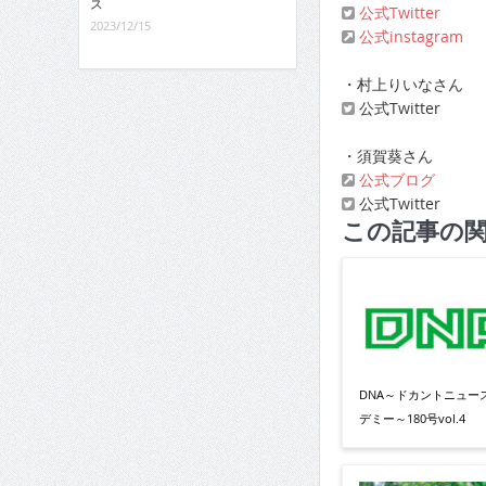
ス
公式Twitter
2023/12/15
公式instagram
・村上りいなさん
公式Twitter
・須賀葵さん
公式ブログ
公式Twitter
この記事の
DNA～ドカントニュー
デミー～180号vol.4