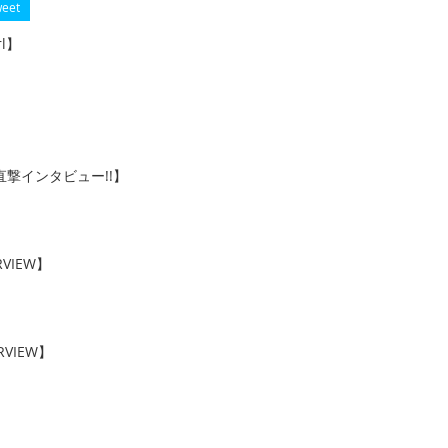
eet
rl】
撃インタビュー!!】
RVIEW】
ERVIEW】