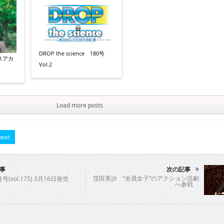
DROP the science 180号
スアカ
Vol.2
Load more posts
eet
事
次の記事
窪田美沙 “全員女子”のアクション活劇
号(vol.175) 3月16日発売
へ参戦