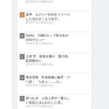
2013/4/16 に投稿された
RaMu 18歳Gカップ美少女が
DVDデビュー
2016/4/16 に投稿された
土村 芳 新進女優が「愛の渦」
監督舞台に
2014/7/16 に投稿された
稀見理都 乳首残像に触手・ア
ヘ顔・「らめぇ」……エ...
2018/3/16 に投稿された
原つむぎ 人気上昇中！愛らし
い笑顔とほんわかした雰...
2021/3/16 に投稿された
行平あい佳 初主演で大胆な体
当たり艶技を…
2018/9/15 に投稿された