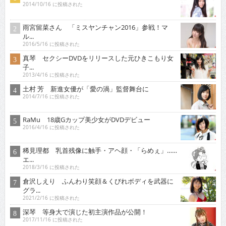
2014/10/16 に投稿された
雨宮留菜さん 「ミスヤンチャン2016」参戦！マ
ル...
2016/5/16 に投稿された
真琴 セクシーDVDをリリースした元ひきこもり女
子...
2013/4/16 に投稿された
土村 芳 新進女優が「愛の渦」監督舞台に
2014/7/16 に投稿された
RaMu 18歳Gカップ美少女がDVDデビュー
2016/4/16 に投稿された
稀見理都 乳首残像に触手・アヘ顔・「らめぇ」……
エ...
2018/3/16 に投稿された
倉沢しえり ふんわり笑顔＆くびれボディを武器に
グラ...
2021/2/16 に投稿された
深琴 等身大で演じた初主演作品が公開！
2017/11/16 に投稿された