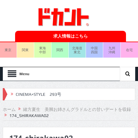
求人情報はこちら
東海
北海道
中国
九州
東京
関東
関西
在宅
中部
東北
四国
沖縄
Menu
CINEMA×STYLE 293号
CINEMA×STYLE 292号
ホーム
緒方夏生 美脚お姉さんグラドルとの甘いデートを収録
174_SHIRAKAWA02
CINEMA×STYLE 291号
CINEMA×STYLE 290号