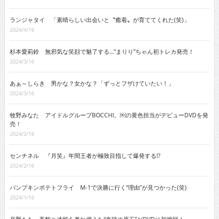
ランジャタイ 「素晴らしい出会いと〝癒着〟が育ててくれた(笑)」
2024/4/16
杉本愛莉鈴 無邪気な笑顔で魅了する…“まりり”ちゃん初トレカ発売！
2024/3/16
あぁ～しらき 男かな？女かな？「ずっとフザけていたい！」
2024/3/16
牧野みなた アイドルグループBOCCHI。￼の黄色担当がデビューDVDを発
売！
2024/2/16
センチネル 『月笑』年間王者が極致目指して爆発する!?
2024/2/16
パンプキンポテトフライ M-1で決勝に行く“理由”が見つかった(笑)
2024/1/16