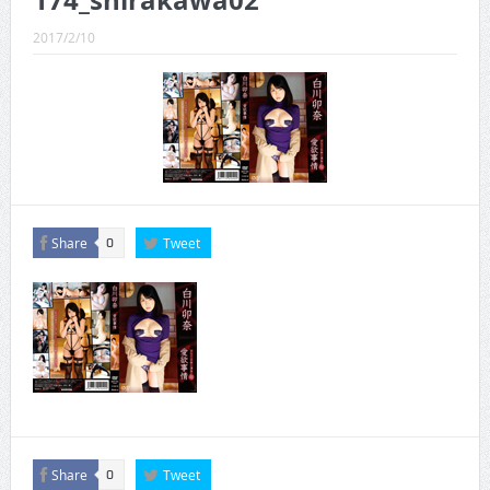
174_shirakawa02
CINEMA×STYLE 289号
2017/2/10
CINEMA×STYLE 288号
CINEMA×STYLE 287号
CINEMA×STYLE 286号
CINEMA×STYLE 285号
CINEMA×STYLE 294号
Share
Tweet
0
Share
Tweet
0