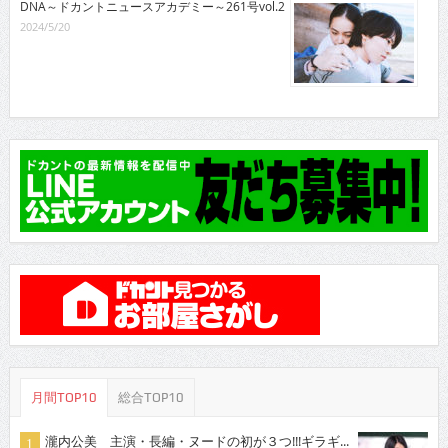
DNA～ドカントニュースアカデミー～261号vol.2
2024/5/20
月間TOP10
総合TOP10
瀧内公美 主演・長編・ヌードの初が３つ!!!ギラギ...