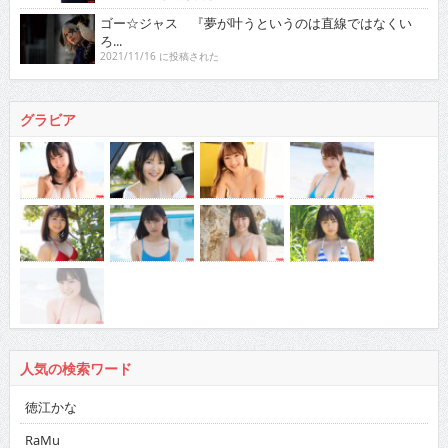
ゴー☆ジャス 『夢が叶うというのは直線ではなくい
ろ...
2021/11/16 に投稿された
グラビア
人気の検索ワード
徳江かな
RaMu