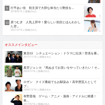
行平あい佳 初主演で大胆な体当たり艶技を…
2018/9/15 に投稿された
原つむぎ 人気上昇中！愛らしい笑顔とほんわかし
た雰...
2021/3/16 に投稿された
オススメインタビュー
東京03 シチュエーション・ドラマに出演！苦境を乗...
2017/11/16 に投稿された
真空ジェシカ 『死ぬまでお笑いをやっていきたい！そ...
2022/7/16 に投稿された
ロザン クイズ番組でもお馴染み！高学歴芸人として
ブ...
2009/12/16 に投稿された
有野晋哉 ゲーム・アニメ・漫画・アイドルに精通！
単...
2017/5/16 に投稿された