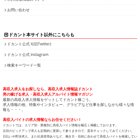
お問い合わせ
ドカント本サイト以外にこちらも
ドカント公式 X(旧Twitter)
ドカント公式 Instagram
検索キーワード一覧
高収入求人をお探しなら、高収入求人情報誌ドカント
男の稼げる求人・高収入求人アルバイト情報マガジン
最新の高収入求人情報をゲットしてドカント稼ごう。
求人情報の他、特集やインタビュー、グラビアなど仕事を探しながら様々な情
報も・・・。
高収入バイトの求人情報ならお任せください！
ドカントでは、エリア別・業種別に高収入バイト情報を幅広く掲載しております。
注目のピックアップ求人も定期的に更新して参りますので、是非チェックしてみてください。
日払いや即決求人、また社員登用ありなど、働き方・目的に合わせて高収入バイトを検索してい