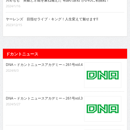
月野もも 美貌と才能を兼ね備えた“奇跡の原石”がDVDに初挑戦！
2024/1/16
ヤーレンズ 目指せライブ・キング！人生変えて魅せます!!
2023/12/15
ドカントニュース
DNA～ドカントニュースアカデミー～261号vol.4
2024/6/3
DNA～ドカントニュースアカデミー～261号vol.3
2024/5/27