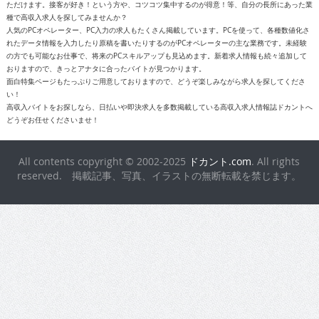
ただけます。接客が好き！という方や、コツコツ集中するのが得意！等、自分の長所にあった業
種で高収入求人を探してみませんか？
人気のPCオペレーター、PC入力の求人もたくさん掲載しています。PCを使って、各種数値化さ
れたデータ情報を入力したり原稿を書いたりするのがPCオペレーターの主な業務です。未経験
の方でも可能なお仕事で、将来のPCスキルアップも見込めます。新着求人情報も続々追加して
おりますので、きっとアナタに合ったバイトが見つかります。
面白特集ページもたっぷりご用意しておりますので、どうぞ楽しみながら求人を探してくださ
い！
高収入バイトをお探しなら、日払いや即決求人を多数掲載している高収入求人情報誌ドカントへ
どうぞお任せくださいませ！
All contents copyright © 2002-2025
ドカント.com
. All rights
reserved. 掲載記事、写真、イラストの無断転載を禁じます。