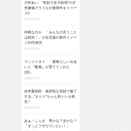
川村あい “笑顔で全力投球”の才
色兼備グラドルが復帰作をリリー
ス!!
2024/5/16
仲根なのか 「みんなの言うこと
は絶対！」が合言葉の新作イメー
ジDVD発売
2024/4/16
ランジャタイ 「素晴らしい出会
いと〝癒着〟が育ててくれた
(笑)」
2024/4/16
杉本愛莉鈴 無邪気な笑顔で魅了
する…“まりり”ちゃん初トレカ発
売！
2024/3/16
あぁ～しらき 男かな？女かな？
「ずっとフザけていたい！」