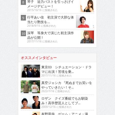
琴子 迫力バストを引っさげイ
メージデビュー！
2015/10/16 に投稿された
行平あい佳 初主演で大胆な体
当たり艶技を…
2018/9/15 に投稿された
深琴 等身大で演じた初主演作
品が公開！
2017/11/16 に投稿された
オススメインタビュー
東京03 シチュエーション・ドラ
マに出演！苦境を乗...
2017/11/16 に投稿された
真空ジェシカ 『死ぬまでお笑いを
やっていきたい！そ...
2022/7/16 に投稿された
ロザン クイズ番組でもお馴染
み！高学歴芸人としてブ...
2009/12/16 に投稿された
有野晋哉 ゲーム・アニメ・漫