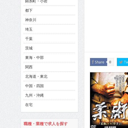
錦糸町・小岩
CINEMA×STYLE 286号
都下
CINEMA×STYLE 285号
神奈川
CINEMA×STYLE 294号
埼玉
千葉
茨城
東海・中部
Share
Tw
0
関西
北海道・東北
中国・四国
九州・沖縄
在宅
職種・業種で求人を探す