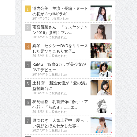
瀧内公美 主演・長編・ヌード
の初が３つ!!!ギラギ...
2014/10/16 に投稿された
雨宮留菜さん 「ミスヤンチャ
ン2016」参戦！マル...
2016/5/16 に投稿された
真琴 セクシーDVDをリリース
した元ひきこもり女子...
2013/4/16 に投稿された
RaMu 18歳Gカップ美少女が
DVDデビュー
2016/4/16 に投稿された
土村 芳 新進女優が「愛の渦」
監督舞台に
2014/7/16 に投稿された
稀見理都 乳首残像に触手・ア
ヘ顔・「らめぇ」……エ...
2018/3/16 に投稿された
原つむぎ 人気上昇中！愛らし
い笑顔とほんわかした雰...
2021/3/16 に投稿された