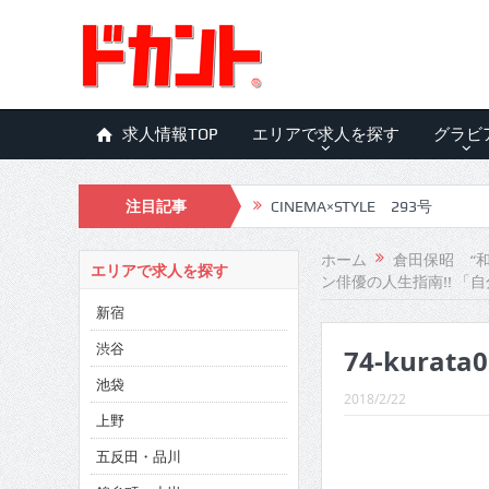
求人情報TOP
エリアで求人を探す
グラビ
注目記事
CINEMA×STYLE 293号
CINEMA×STYLE 292号
ホーム
倉田保昭 “
エリアで求人を探す
ン俳優の人生指南!! 
CINEMA×STYLE 291号
新宿
CINEMA×STYLE 290号
渋谷
74-kurata0
CINEMA×STYLE 289号
池袋
2018/2/22
CINEMA×STYLE 288号
上野
五反田・品川
CINEMA×STYLE 287号