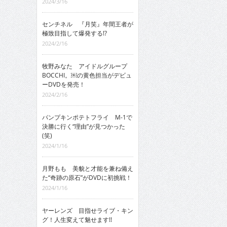
2024/3/16
センチネル 『月笑』年間王者が
極致目指して爆発する!?
2024/2/16
牧野みなた アイドルグループ
BOCCHI。￼の黄色担当がデビュ
ーDVDを発売！
2024/2/16
パンプキンポテトフライ M-1で
決勝に行く“理由”が見つかった
(笑)
2024/1/16
月野もも 美貌と才能を兼ね備え
た“奇跡の原石”がDVDに初挑戦！
2024/1/16
ヤーレンズ 目指せライブ・キン
グ！人生変えて魅せます!!