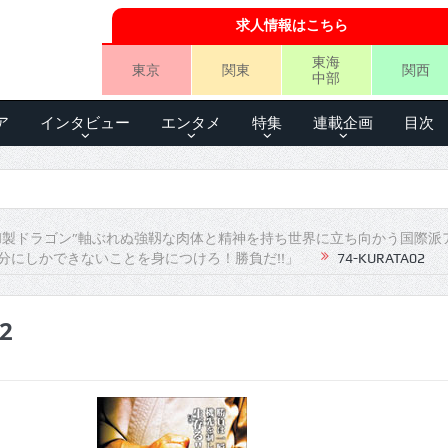
求人情報はこちら
東海
東京
関東
関西
中部
ア
インタビュー
エンタメ
特集
連載企画
目次
和製ドラゴン”軸ぶれぬ強靱な肉体と精神を持ち世界に立ち向かう国際派
「自分にしかできないことを身につけろ！勝負だ!!」
74-KURATA02
2