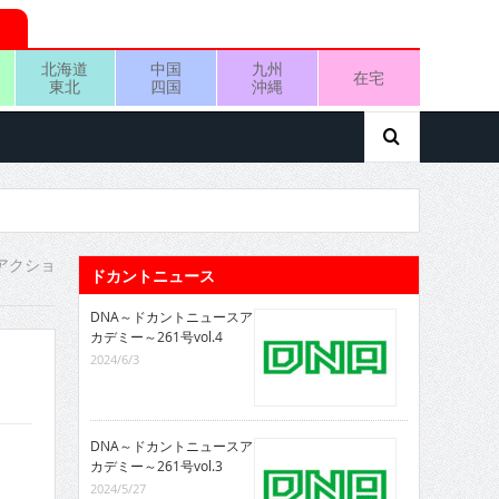
北海道
中国
九州
在宅
東北
四国
沖縄
アクショ
ドカントニュース
DNA～ドカントニュースア
カデミー～261号vol.4
2024/6/3
DNA～ドカントニュースア
カデミー～261号vol.3
2024/5/27