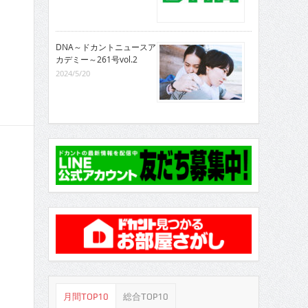
DNA～ドカントニュースア
カデミー～261号vol.2
2024/5/20
月間TOP10
総合TOP10