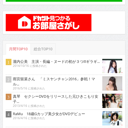
月間TOP10
総合TOP10
瀧内公美 主演・長編・ヌードの初が３つ!!!ギラギ...
2014/10/16 に投稿された
雨宮留菜さん 「ミスヤンチャン2016」参戦！マ
ル...
2016/5/16 に投稿された
真琴 セクシーDVDをリリースした元ひきこもり女
子...
2013/4/16 に投稿された
RaMu 18歳Gカップ美少女がDVDデビュー
2016/4/16 に投稿された