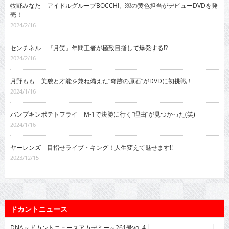
牧野みなた アイドルグループBOCCHI。￼の黄色担当がデビューDVDを発
売！
2024/2/16
センチネル 『月笑』年間王者が極致目指して爆発する!?
2024/2/16
月野もも 美貌と才能を兼ね備えた“奇跡の原石”がDVDに初挑戦！
2024/1/16
パンプキンポテトフライ M-1で決勝に行く“理由”が見つかった(笑)
2024/1/16
ヤーレンズ 目指せライブ・キング！人生変えて魅せます!!
2023/12/15
ドカントニュース
DNA～ドカントニュースアカデミー～261号vol.4