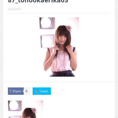
87_tonookaerika03
CINEMA×STYLE 289号
2016/9/2
CINEMA×STYLE 288号
CINEMA×STYLE 287号
CINEMA×STYLE 286号
CINEMA×STYLE 285号
CINEMA×STYLE 294号
Share
Tweet
0