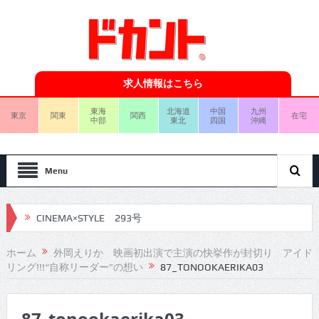
求人情報はこちら
東海
北海道
中国
九州
東京
関東
関西
在宅
中部
東北
四国
沖縄
Menu
CINEMA×STYLE 293号
CINEMA×STYLE 292号
ホーム
外岡えりか 映画初出演で主演の快挙作が封切り アイド
リング!!!“自称リーダー”の想い
87_TONOOKAERIKA03
CINEMA×STYLE 291号
CINEMA×STYLE 290号