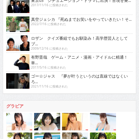
東京03 シチュエーション・ドラマに出演！苦境を乗...
2017/11/16 に投稿された
真空ジェシカ 『死ぬまでお笑いをやっていきたい！そ...
2022/7/16 に投稿された
ロザン クイズ番組でもお馴染み！高学歴芸人として
ブ...
2009/12/16 に投稿された
有野晋哉 ゲーム・アニメ・漫画・アイドルに精通！
単...
2017/5/16 に投稿された
ゴー☆ジャス 『夢が叶うというのは直線ではなくい
ろ...
2021/11/16 に投稿された
グラビア