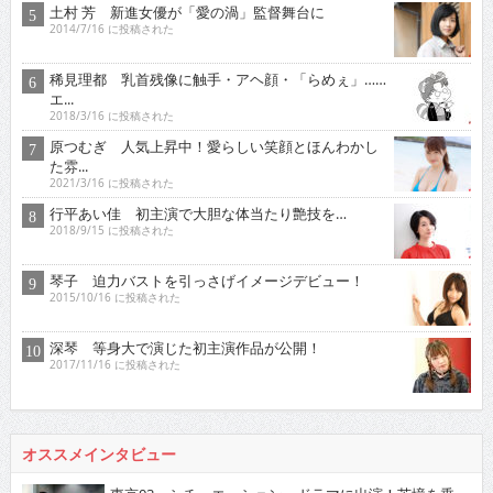
土村 芳 新進女優が「愛の渦」監督舞台に
2014/7/16 に投稿された
稀見理都 乳首残像に触手・アヘ顔・「らめぇ」……
エ...
2018/3/16 に投稿された
原つむぎ 人気上昇中！愛らしい笑顔とほんわかし
た雰...
2021/3/16 に投稿された
行平あい佳 初主演で大胆な体当たり艶技を…
2018/9/15 に投稿された
琴子 迫力バストを引っさげイメージデビュー！
2015/10/16 に投稿された
深琴 等身大で演じた初主演作品が公開！
2017/11/16 に投稿された
オススメインタビュー