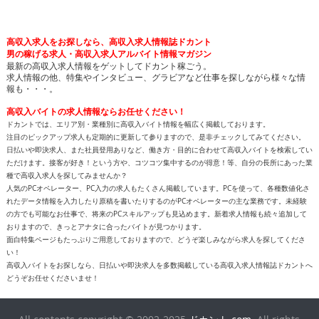
高収入求人をお探しなら、高収入求人情報誌ドカント
男の稼げる求人・高収入求人アルバイト情報マガジン
最新の高収入求人情報をゲットしてドカント稼ごう。
求人情報の他、特集やインタビュー、グラビアなど仕事を探しながら様々な情
報も・・・。
高収入バイトの求人情報ならお任せください！
ドカントでは、エリア別・業種別に高収入バイト情報を幅広く掲載しております。
注目のピックアップ求人も定期的に更新して参りますので、是非チェックしてみてください。
日払いや即決求人、また社員登用ありなど、働き方・目的に合わせて高収入バイトを検索してい
ただけます。接客が好き！という方や、コツコツ集中するのが得意！等、自分の長所にあった業
種で高収入求人を探してみませんか？
人気のPCオペレーター、PC入力の求人もたくさん掲載しています。PCを使って、各種数値化さ
れたデータ情報を入力したり原稿を書いたりするのがPCオペレーターの主な業務です。未経験
の方でも可能なお仕事で、将来のPCスキルアップも見込めます。新着求人情報も続々追加して
おりますので、きっとアナタに合ったバイトが見つかります。
面白特集ページもたっぷりご用意しておりますので、どうぞ楽しみながら求人を探してくださ
い！
高収入バイトをお探しなら、日払いや即決求人を多数掲載している高収入求人情報誌ドカントへ
どうぞお任せくださいませ！