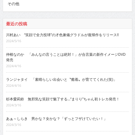
その他
最近の投稿
川村あい “笑顔で全力投球”の才色兼備グラドルが復帰作をリリース!!
2024/5/16
仲根なのか 「みんなの言うことは絶対！」が合言葉の新作イメージDVD
発売
2024/4/16
ランジャタイ 「素晴らしい出会いと〝癒着〟が育ててくれた(笑)」
2024/4/16
杉本愛莉鈴 無邪気な笑顔で魅了する…“まりり”ちゃん初トレカ発売！
2024/3/16
あぁ～しらき 男かな？女かな？「ずっとフザけていたい！」
2024/3/16