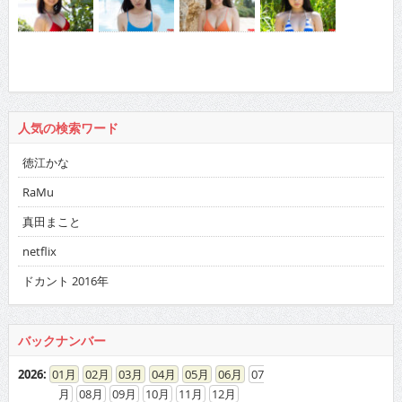
人気の検索ワード
徳江かな
RaMu
真田まこと
netflix
ドカント 2016年
バックナンバー
2026
:
01
02
03
04
05
06
07
08
09
10
11
12