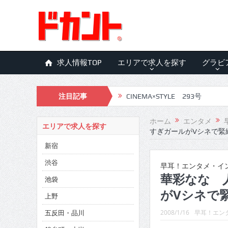
求人情報TOP
エリアで求人を探す
グラビ
注目記事
CINEMA×STYLE 293号
CINEMA×STYLE 292号
ホーム
エンタメ
エリアで求人を探す
すぎガールがVシネで緊縛
CINEMA×STYLE 291号
新宿
CINEMA×STYLE 290号
渋谷
早耳！エンタメ・イン
CINEMA×STYLE 289号
華彩なな 
池袋
がVシネで緊
CINEMA×STYLE 288号
上野
五反田・品川
CINEMA×STYLE 287号
2008/1/16
早耳！エンタ