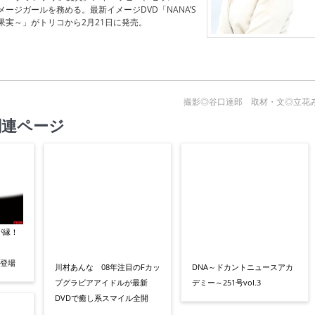
ージガールを務める。最新イメージDVD「NANA’S
かな果実～」がトリコから2月21日に発売。
撮影◎谷口達郎 取材・文◎立花
関連ページ
が縁！
川村あんな 08年注目のFカッ
DNA～ドカントニュースアカ
プグラビアアイドルが最新
デミー～251号vol.3
に登場
DVDで癒し系スマイル全開