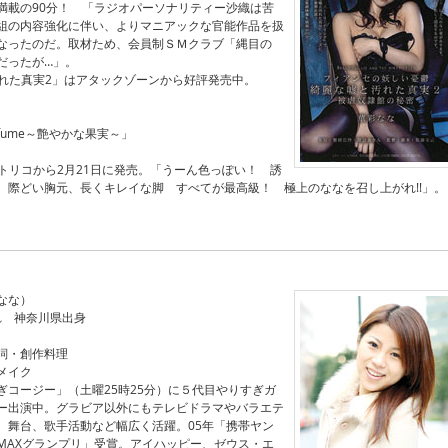
満載の90分！ 「ラジオパーソナリティー沙織は苦
組の内容強化に伴い、よりマニアックな官能作品を扱
なったのだ。取材ため、会員制ＳＭクラブ「縄目の
だったが…」。
汚れた真実2」はアタックゾーンから好評発売中。
Perfume～艶やかな果実～」
がトリコから2月21日に発売。「うーん色っぽい！ 誘
、際どい胸元、長くキレイな脚 すべてが最高級！ 極上のななを召し上がれ!!」。
なな）
まれ 神奈川県出身
詞・創作料理
メイク
ぎコージー」（土曜25時25分）に５代目やりすぎガ
ー出演中。グラビア以外にもテレビドラマやバラエテ
、舞台、歌手活動など幅広く活躍。05年「携帯ヤン
MAXグランプリ」受賞。アイハッピー、ゼウス・エ