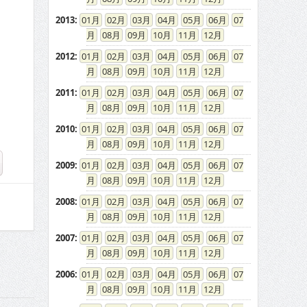
2013
:
01
02
03
04
05
06
07
08
09
10
11
12
2012
:
01
02
03
04
05
06
07
08
09
10
11
12
2011
:
01
02
03
04
05
06
07
08
09
10
11
12
2010
:
01
02
03
04
05
06
07
08
09
10
11
12
2009
:
01
02
03
04
05
06
07
08
09
10
11
12
2008
:
01
02
03
04
05
06
07
08
09
10
11
12
2007
:
01
02
03
04
05
06
07
08
09
10
11
12
2006
:
01
02
03
04
05
06
07
08
09
10
11
12