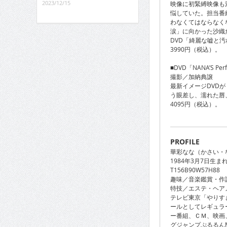
2023/12/15
映像に初緊縛映像も
悩していた。担当番
わなくてはならなく
涙」に向かった沙織
DVD「綺麗な嘘と
3990円（税込）。
■DVD「NANA’S 
撮影／加納典譲
最新イメージDVD
う眼差し、濡れた唇
4095円（税込）。
PROFILE
華彩なな（かさい・
1984年3月7日生
T156B90W57H88
趣味／音楽鑑賞・作
特技／エステ・ヘア
テレビ東京「やりす
ールとしてレギュラ
ー番組、ＣＭ、映画
グジャンプぷるるん