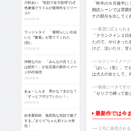
川村あい “笑顔で全力投球”の才
「昨年の６月後半に
色兼備グラドルが復帰作をリリー
朗読シーンでは雰囲
ス!!
ナの部分を出してく
2024/5/16
──要望に応えられ
ランジャタイ 「素晴らしい出会
「クランクイン２日
いと〝癒着〟が育ててくれた
たので、やりきった
(笑)」
けど、泣いたり、甘
2024/4/16
──セクシーイメー
仲根なのか 「みんなの言うこと
は絶対！」が合言葉の新作イメー
「はい…（笑）。で
ジDVD発売
は大人の女として、
2024/4/16
──最後にベタです
あぁ～しらき 男かな？女かな？
「セリフで縛って欲
「ずっとフザけていたい！」
2024/3/16
最新作では今
杉本愛莉鈴 無邪気な笑顔で魅了
する…“まりり”ちゃん初トレカ発
売！
──２月に発売される最