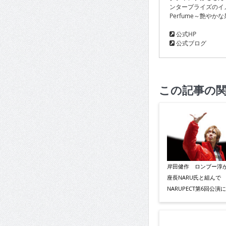
ンタープライズのイメ
Perfume～艶や
公式HP
公式ブログ
この記事の
岸田健作 ロンブー淳
座長NARU氏と組んで
NARUPECT第6回公演