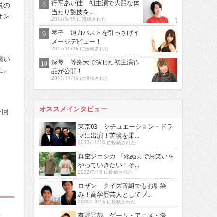
行平あい佳 初主演で大胆な体
説の
当たり艶技を…
オン
2018/9/15 に投稿された
琴子 迫力バストを引っさげイ
メージデビュー！
2015/10/16 に投稿された
頂い
深琴 等身大で演じた初主演作
た。
品が公開！
」
2017/11/16 に投稿された
オススメインタビュー
今回
東京03 シチュエーション・ドラ
マに出演！苦境を乗...
2017/11/16 に投稿された
」
真空ジェシカ 『死ぬまでお笑いを
やっていきたい！そ...
2022/7/16 に投稿された
ロザン クイズ番組でもお馴染
み！高学歴芸人としてブ...
2009/12/16 に投稿された
。
有野晋哉 ゲーム・アニメ・漫