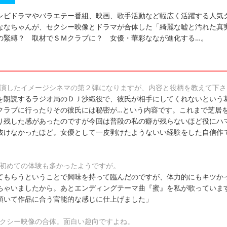
レビドラマやバラエテー番組、映画、歌手活動など幅広く活躍する人気
ななちゃんが、セクシー映像とドラマが合体した「綺麗な嘘と汚れた真
の緊縛？ 取材でＳＭクラブに？ 女優・華彩ななが進化する…。
主演したイメージシネマの第２弾になりますが、内容と役柄を教えて下さ
を朗読するラジオ局のＤＪ沙織役で、彼氏が相手にしてくれないという
クラブに行ったりその彼氏には秘密が…という内容です。これまで芝居
り残した感があったのですが今回は普段の私の癖が残らないほど役にハ
抜けなかったほど。女優として一皮剥けたようないい経験をした自信作
、初めての体験も多かったようですが。
てもらうということで興味を持って臨んだのですが、体力的にもキツか
ちゃいましたから。あとエンディングテーマ曲『蜜』を私が歌っていま
頂いて作品に合う官能的な感じに仕上げました」
セクシー映像の合体。面白い趣向ですよね。