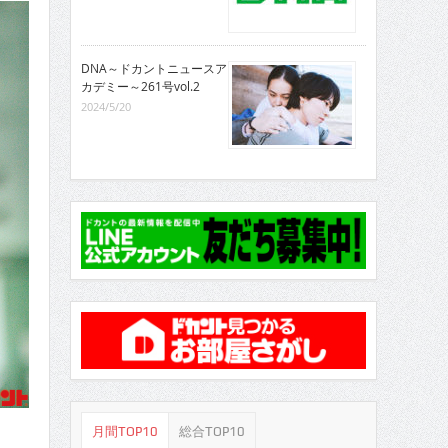
DNA～ドカントニュースア
カデミー～261号vol.2
2024/5/20
月間TOP10
総合TOP10