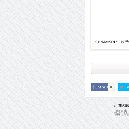
CINEMA×STYLE 197号v
Share
Tw
0
前の記
山崎真実
演技に開眼