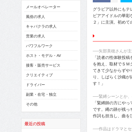
メールオペレーター
グラビア以外にもテ
ビアアイドルの華彩
風俗の求人
２」に主演。初めて
キャバクラの求人
営業の求人
パワフルワーク
──矢部美穂さんが
ホスト・モデル・AV
「読者の性体験投稿
を抱え、取材でＳＭ
接客・販売サービス
てきて少なからずや
クリエイティブ
り、しばらく沙織が
す！」
ドライバー
副業・在宅・独立
──緊縛シーンとか
「緊縛師の方にやっ
その他
です。縄の跡が残っ
作詞も担当し、曲を
最近の投稿
──作品はドラマと