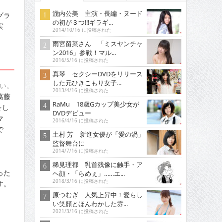
瀧内公美 主演・長編・ヌード
グラ
の初が３つ!!!ギラギ...
実
2014/10/16 に投稿された
雨宮留菜さん 「ミスヤンチャ
ン2016」参戦！マル...
2016/5/16 に投稿された
真琴 セクシーDVDをリリース
した元ひきこもり女子...
い。
2013/4/16 に投稿された
葛藤
RaMu 18歳Gカップ美少女が
をし
DVDデビュー
マ
2016/4/16 に投稿された
で
土村 芳 新進女優が「愛の渦」
監督舞台に
2014/7/16 に投稿された
稀見理都 乳首残像に触手・ア
った
ヘ顔・「らめぇ」……エ...
2018/3/16 に投稿された
す。
原つむぎ 人気上昇中！愛らし
い笑顔とほんわかした雰...
2021/3/16 に投稿された