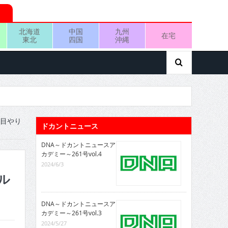
北海道
中国
九州
在宅
東北
四国
沖縄
代目やり
ドカントニュース
DNA～ドカントニュースア
カデミー～261号vol.4
2024/6/3
ル
DNA～ドカントニュースア
カデミー～261号vol.3
2024/5/27