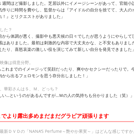
１週間ほど撮影しました。芝居以外にイメージシーンがあって、官能小
気作りに時間を費やし、監督からは『アイドルの自分を捨てて、大人の
れ！』とリクエストがありました」
ました？
前から体調が悪く、撮影中も悪天候の日々でしたが思うようにやらして
感はありました。最初は刺激的な内容で大丈夫かな、と不安もありまし
えたり、喜怒哀楽の激しい役を演じてみて新しい自分を発見できました
ジ映像は得意分野。
もこれまでのイメージって笑顔だったり、爽やかセクシーだったりで。
内から出るフェロモンを思う存分出しました！」
が、華彩さんはＳ、Ｍ、どっち？
しい…というのがあるんですが…Ｍの人の気持ちも分かりました（笑）
までより露出多めまだまだグラビア頑張ります
新ＤＶＤの「NANA’S Perfume～艶やか果実～」はどんな感じですか