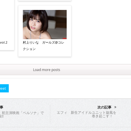
村上りいな ガールズ@コレ
ol.2
クション
Load more posts
eet
事
次の記事
エフィ 新生アイドルユニット旋風を
 初主演映画「ペルソナ」で
巻き起こす！
!!