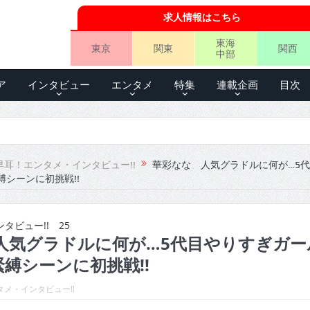
求人情報はこちら
東海
東京
関東
関西
中部
ア
インタビュー
エンタメ
特集
連載企画
目次
早耳！エンタメ・インタビュー!!
華彩なな 人気グラドルに何が…5
シーンに初挑戦!!
タビュー!! 25
人気グラドルに何が…5代目やりすぎガー
縛シーンに初挑戦!!
メ・インタビュー!!