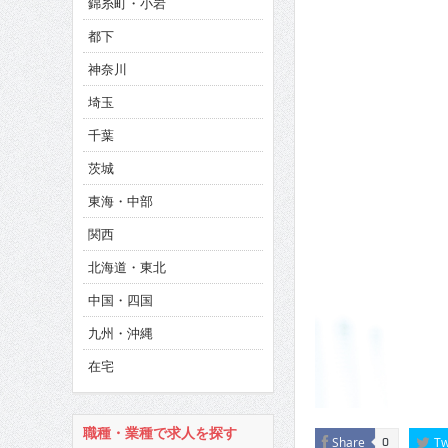
錦糸町・小岩
CINEMA×STYLE 286号
都下
CINEMA×STYLE 285号
神奈川
CINEMA×STYLE 294号
埼玉
千葉
茨城
東海・中部
関西
北海道・東北
中国・四国
九州・沖縄
在宅
職種・業種で求人を探す
Share
Tw
0