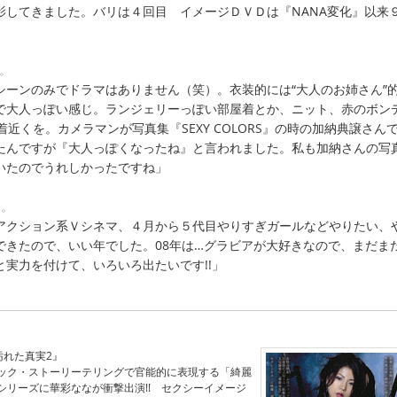
影してきました。バリは４回目 イメージＤＶＤは『NANA変化』以来
。
シーンのみでドラマはありません（笑）。衣装的には“大人のお姉さん”
で大人っぽい感じ。ランジェリーっぽい部屋着とか、ニット、赤のボン
着近くを。カメラマンが写真集『SEXY COLORS』の時の加納典譲さん
たんですが『大人っぽくなったね』と言われました。私も加納さんの写
いたのでうれしかったですね」
て。
アクション系Ｖシネマ、４月から５代目やりすぎガールなどやりたい、
できたので、いい年でした。08年は…グラビアが大好きなので、まだま
実力を付けて、いろいろ出たいです!!」
汚れた真実2』
ック・ストーリーテリングで官能的に表現する「綺麗
シリーズに華彩ななが衝撃出演!! セクシーイメージ