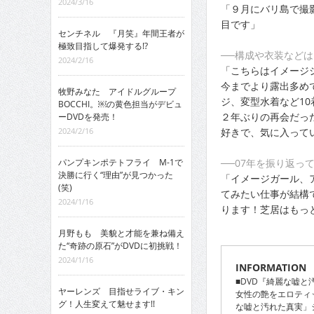
2024/3/16
「９月にバリ島で撮
目です」
センチネル 『月笑』年間王者が
極致目指して爆発する!?
──構成や衣装などは
2024/2/16
「こちらはイメージ
今までより露出多め
牧野みなた アイドルグループ
ジ、変型水着など10
BOCCHI。￼の黄色担当がデビュ
２年ぶりの再会だっ
ーDVDを発売！
好きで、気に入って
2024/2/16
──07年を振り返っ
パンプキンポテトフライ M-1で
決勝に行く“理由”が見つかった
「イメージガール、
(笑)
てみたい仕事が結構
2024/1/16
ります！芝居はもっと
月野もも 美貌と才能を兼ね備え
た“奇跡の原石”がDVDに初挑戦！
2024/1/16
INFORMATION
■DVD『綺麗な嘘と
ヤーレンズ 目指せライブ・キン
女性の艶をエロティ
グ！人生変えて魅せます!!
な嘘と汚れた真実」