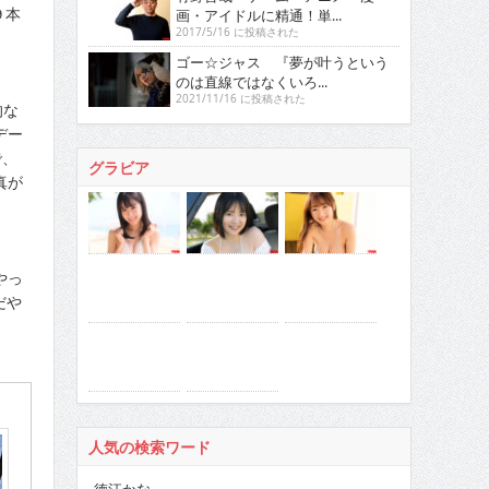
９本
画・アイドルに精通！単...
2017/5/16 に投稿された
ゴー☆ジャス 『夢が叶うという
のは直線ではなくいろ...
2021/11/16 に投稿された
的な
デー
で、
グラビア
真が
やっ
だや
人気の検索ワード