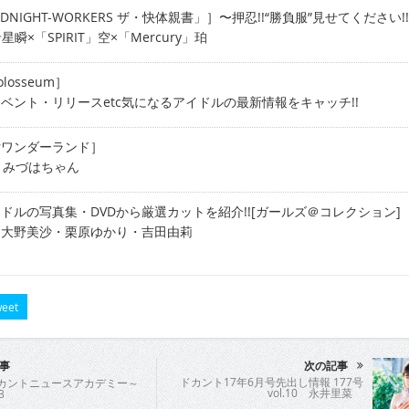
MIDNIGHT-WORKERS ザ・快体親書」］〜押忍!!“勝負服”見せてください!
希星瞬×「SPIRIT」空×「Mercury」珀
losseum］
ベント・リリースetc気になるアイドルの最新情報をキャッチ!!
女ワンダーランド］
 みづはちゃん
ドルの写真集・DVDから厳選カットを紹介!![ガールズ＠コレクション]
・大野美沙・栗原ゆかり・吉田由莉
eet
事
次の記事
ドカント17年6月号先出し情報 177号
ドカントニュースアカデミー～
vol.10 永井里菜
3