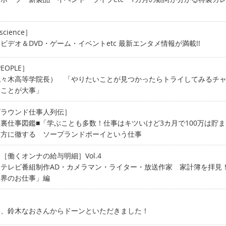
science］
ビデオ＆DVD・ゲーム・イベントetc 最新エンタメ情報が満載!!
PEOPLE］
代々木高等学院長） 「やりたいことが見つかったらトライしてみるチ
つことが大事」
グラウンド仕事人列伝］
裏仕事図鑑■「学ぶことも多数！仕事はキツいけど3カ月で100万は貯ま
裏方に徹する ソープランドボーイという仕事
［働くオンナの給与明細］Vol.4
テレビ番組制作AD・カメラマン・ライター・放送作家 家計簿を拝見
業界のお仕事」編
］
ん、鈴木なおさんからドーンといただきました！