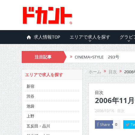
求人情報TOP
エリアで求人を探す
グラビ
注目記事
CINEMA×STYLE 293号
CINEMA×STYLE 292号
ホーム
目次
200
エリアで求人を探す
CINEMA×STYLE 291号
新宿
CINEMA×STYLE 290号
目次
渋谷
2006年11月
CINEMA×STYLE 289号
池袋
2006/10/16
目次
CINEMA×STYLE 288号
上野
Share
Tw
0
五反田・品川
CINEMA×STYLE 287号