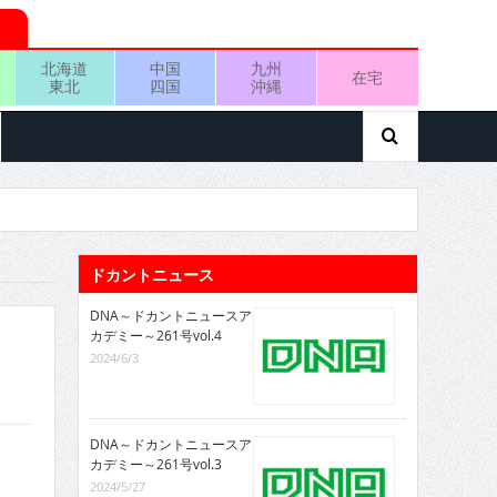
北海道
中国
九州
在宅
東北
四国
沖縄
ドカントニュース
DNA～ドカントニュースア
カデミー～261号vol.4
2024/6/3
DNA～ドカントニュースア
カデミー～261号vol.3
2024/5/27