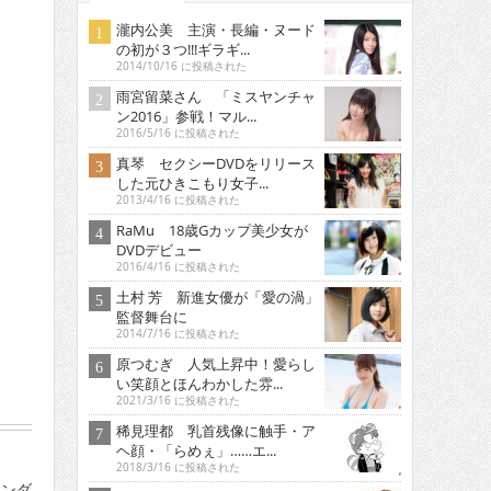
瀧内公美 主演・長編・ヌード
の初が３つ!!!ギラギ...
2014/10/16 に投稿された
雨宮留菜さん 「ミスヤンチャ
ン2016」参戦！マル...
2016/5/16 に投稿された
真琴 セクシーDVDをリリース
した元ひきこもり女子...
2013/4/16 に投稿された
RaMu 18歳Gカップ美少女が
DVDデビュー
2016/4/16 に投稿された
土村 芳 新進女優が「愛の渦」
監督舞台に
2014/7/16 に投稿された
原つむぎ 人気上昇中！愛らし
い笑顔とほんわかした雰...
2021/3/16 に投稿された
稀見理都 乳首残像に触手・ア
ヘ顔・「らめぇ」……エ...
2018/3/16 に投稿された
レンダ