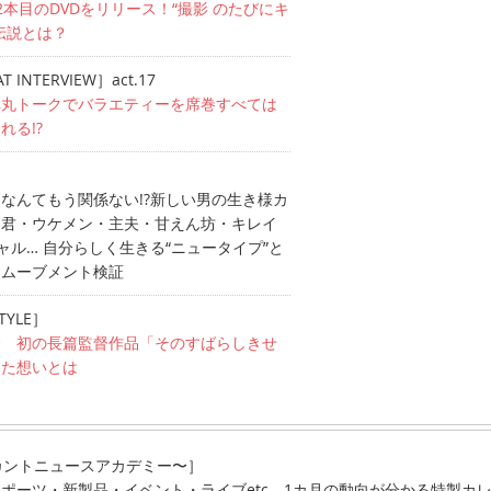
2本目のDVDをリリース！“撮影 のたびにキ
伝説とは？
AT INTERVIEW］act.17
弾丸トークでバラエティーを席巻すべては
れる!?
］
なんてもう関係ない!?新しい男の生き様カ
用君・ウケメン・主夫・甘えん坊・キレイ
ャル… 自分らしく生きる“ニュータイプ”と
るムーブメント検証
TYLE］
督 初の長篇監督作品「そのすばらしきせ
めた想いとは
カントニュースアカデミー〜］
ポーツ・新製品・イベント・ライブetc 1カ月の動向が分かる特製カ