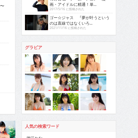
画・アイドルに精通！単...
!〜
2017/5/16 に投稿された
ゴー☆ジャス 『夢が叶うという
のは直線ではなくいろ...
2021/11/16 に投稿された
グラビア
人気の検索ワード