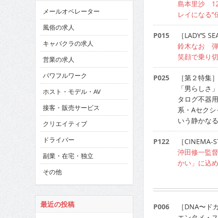
島本里沙 1
メールオペレーター
レイになる”
風俗の求人
P015
［LADY’S SE
キャバクラの求人
鈴木なお 
笑顔で乗り切
営業の求人
パワフルワーク
P025
［第２特集
「男らしさ」
ホスト・モデル・AV
タログ不器
接客・販売サービス
系・Aセクシ
いう静かな
クリエイティブ
ドライバー
P122
［CINEMA-S
沖田修一監
副業・在宅・独立
かい」に込
その他
最近の投稿
P006
［DNA〜ド
エンタメ・ス