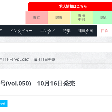
求人情報はこちら
東海
東京
関東
関西
中部
ア
インタビュー
エンタメ
特集
連載企画
目次
6年11月号(VOL.050) 10月16日発売
号(vol.050) 10月16日発売
eet