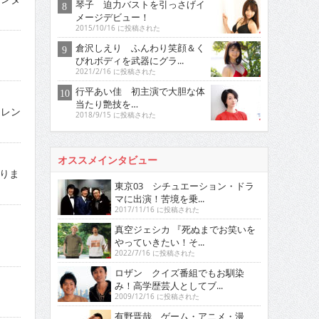
琴子 迫力バストを引っさげイ
メージデビュー！
2015/10/16 に投稿された
倉沢しえり ふんわり笑顔＆く
びれボディを武器にグラ...
2021/2/16 に投稿された
行平あい佳 初主演で大胆な体
当たり艶技を…
ャレン
2018/9/15 に投稿された
オススメインタビュー
りま
東京03 シチュエーション・ドラ
マに出演！苦境を乗...
2017/11/16 に投稿された
真空ジェシカ 『死ぬまでお笑いを
！
やっていきたい！そ...
2022/7/16 に投稿された
ロザン クイズ番組でもお馴染
み！高学歴芸人としてブ...
2009/12/16 に投稿された
有野晋哉 ゲーム・アニメ・漫