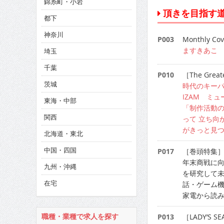
錦糸町・小岩
CINEMA×STYLE 286号
頂きを目指す
都下
CINEMA×STYLE 285号
神奈川
P003
Monthly Cove
CINEMA×STYLE 294号
ますきあこ
埼玉
千葉
P010
［The Greate
茨城
時代のキー
IZAM ミ
東海・中部
「制作活動の
関西
って 立ち向
がきっと見
北海道・東北
中国・四国
P017
［巻頭特集
年末商戦に
九州・沖縄
を研究して未
在宅
話・ゲーム機
家電から読
P013
［LADY’S SE
職種・業種で求人を探す