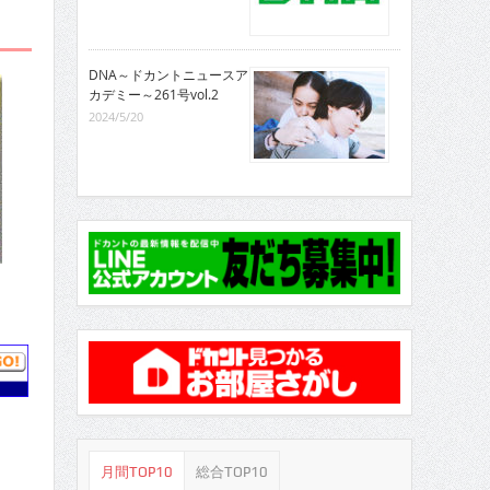
DNA～ドカントニュースア
カデミー～261号vol.2
2024/5/20
月間TOP10
総合TOP10