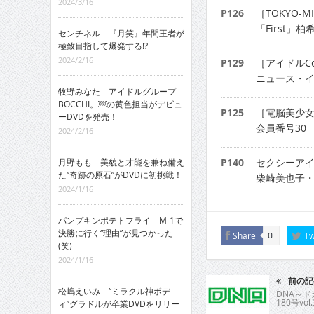
2024/3/16
P126
［TOKYO-
「First」柏
センチネル 『月笑』年間王者が
極致目指して爆発する!?
2024/2/16
P129
［アイドルCo
ニュース・イ
牧野みなた アイドルグループ
BOCCHI。￼の黄色担当がデビュ
P125
［電脳美少
ーDVDを発売！
会員番号30
2024/2/16
P140
セクシーアイ
月野もも 美貌と才能を兼ね備え
た“奇跡の原石”がDVDに初挑戦！
柴崎美也子
2024/1/16
パンプキンポテトフライ M-1で
決勝に行く“理由”が見つかった
Share
Tw
0
(笑)
2024/1/16
前の記
松嶋えいみ “ミラクル神ボデ
DNA～
180号vol.
ィ”グラドルが卒業DVDをリリー