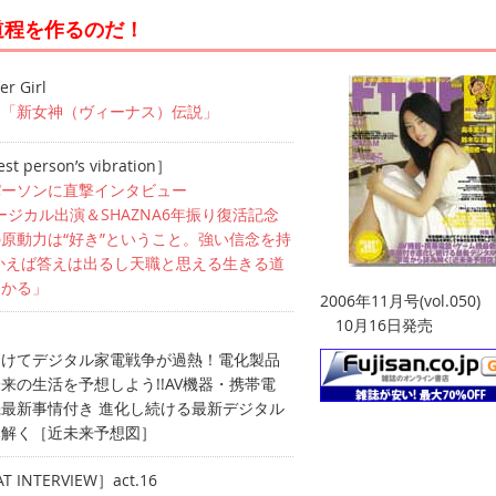
道程を作るのだ！
r Girl
 「新女神（ヴィーナス）伝説」
st person’s vibration］
パーソンに直撃インタビュー
ュージカル出演＆SHAZNA6年振り復活記念
原動力は“好き”ということ。強い信念を持
かえば答えは出るし天職と思える生きる道
つかる」
2006年11月号(vol.050)
10月16日発売
］
向けてデジタル家電戦争が過熱！電化製品
来の生活を予想しよう!!AV機器・携帯電
最新事情付き 進化し続ける最新デジタル
み解く［近未来予想図］
AT INTERVIEW］act.16