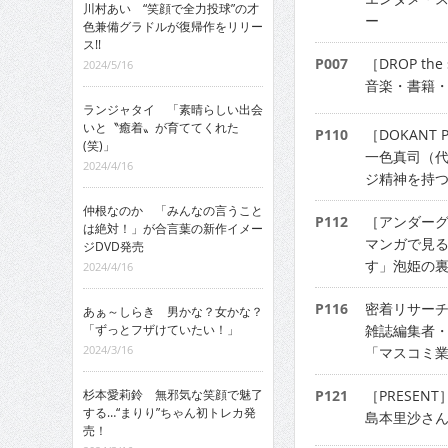
川村あい “笑顔で全力投球”の才
ー
色兼備グラドルが復帰作をリリー
ス!!
P007
［DROP the 
2024/5/16
音楽・書籍・
ランジャタイ 「素晴らしい出会
いと〝癒着〟が育ててくれた
P110
［DOKANT 
(笑)」
一色真司（
2024/4/16
ジ精神を持
仲根なのか 「みんなの言うこと
P112
［アンダー
は絶対！」が合言葉の新作イメー
マンガで見る
ジDVD発売
す」泡姫の
2024/4/16
P116
密着リサーチ
あぁ～しらき 男かな？女かな？
「ずっとフザけていたい！」
雑誌編集者・
2024/3/16
「マスコミ
杉本愛莉鈴 無邪気な笑顔で魅了
P121
［PRESENT
する…“まりり”ちゃん初トレカ発
島本里沙さ
売！