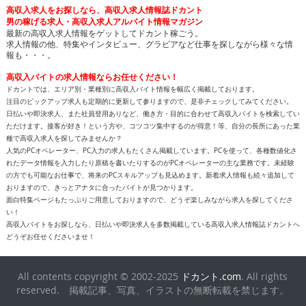
高収入求人をお探しなら、高収入求人情報誌ドカント
男の稼げる求人・高収入求人アルバイト情報マガジン
最新の高収入求人情報をゲットしてドカント稼ごう。
求人情報の他、特集やインタビュー、グラビアなど仕事を探しながら様々な情
報も・・・。
高収入バイトの求人情報ならお任せください！
ドカントでは、エリア別・業種別に高収入バイト情報を幅広く掲載しております。
注目のピックアップ求人も定期的に更新して参りますので、是非チェックしてみてください。
日払いや即決求人、また社員登用ありなど、働き方・目的に合わせて高収入バイトを検索してい
ただけます。接客が好き！という方や、コツコツ集中するのが得意！等、自分の長所にあった業
種で高収入求人を探してみませんか？
人気のPCオペレーター、PC入力の求人もたくさん掲載しています。PCを使って、各種数値化さ
れたデータ情報を入力したり原稿を書いたりするのがPCオペレーターの主な業務です。未経験
の方でも可能なお仕事で、将来のPCスキルアップも見込めます。新着求人情報も続々追加して
おりますので、きっとアナタに合ったバイトが見つかります。
面白特集ページもたっぷりご用意しておりますので、どうぞ楽しみながら求人を探してくださ
い！
高収入バイトをお探しなら、日払いや即決求人を多数掲載している高収入求人情報誌ドカントへ
どうぞお任せくださいませ！
All contents copyright © 2002-2025
ドカント.com
. All rights
reserved. 掲載記事、写真、イラストの無断転載を禁じます。