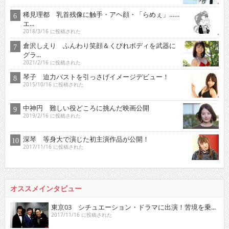
稀見理都 乳首残像に触手・アヘ顔・「らめぇ」……
エ...
2018/3/16 に投稿された
倉沢しえり ふんわり笑顔＆くびれボディを武器に
グラ...
2021/2/16 に投稿された
琴子 迫力バストを引っさげイメージデビュー！
2015/10/16 に投稿された
中神円 難しい役どころに挑んだ映画公開
2019/2/16 に投稿された
深琴 等身大で演じた初主演作品が公開！
2017/11/16 に投稿された
オススメインタビュー
東京03 シチュエーション・ドラマに出演！苦境を乗...
2017/11/16 に投稿された