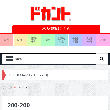
求人情報はこちら
東海
北海道
中国
九州
東京
関東
関西
在宅
中部
東北
四国
沖縄
Menu
CINEMA×STYLE 293号
CINEMA×STYLE 292号
ホーム
200-200
CINEMA×STYLE 291号
200-200
CINEMA×STYLE 290号