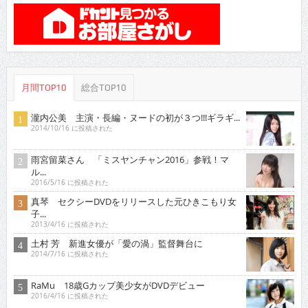
月間TOP10
総合TOP10
瀧内公美 主演・長編・ヌードの初が３つ!!!ギラギ...
2014/10/16 に投稿された
雨宮留菜さん 「ミスヤンチャン2016」参戦！マ
ル...
2016/5/16 に投稿された
真琴 セクシーDVDをリリースした元ひきこもり女
子...
2013/4/16 に投稿された
土村 芳 新進女優が「愛の渦」監督舞台に
2014/7/16 に投稿された
RaMu 18歳Gカップ美少女がDVDデビュー
2016/4/16 に投稿された