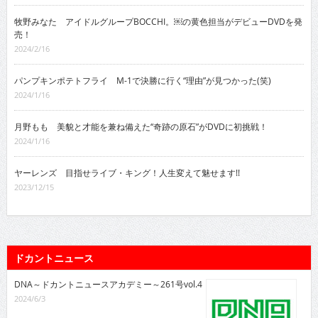
牧野みなた アイドルグループBOCCHI。￼の黄色担当がデビューDVDを発
売！
2024/2/16
パンプキンポテトフライ M-1で決勝に行く“理由”が見つかった(笑)
2024/1/16
月野もも 美貌と才能を兼ね備えた“奇跡の原石”がDVDに初挑戦！
2024/1/16
ヤーレンズ 目指せライブ・キング！人生変えて魅せます!!
2023/12/15
ドカントニュース
DNA～ドカントニュースアカデミー～261号vol.4
2024/6/3