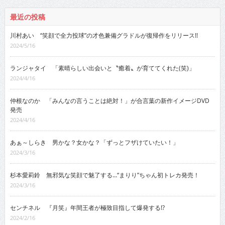
最近の投稿
川村あい “笑顔で全力投球”の才色兼備グラドルが復帰作をリリース!!
2024/5/16
ランジャタイ 「素晴らしい出会いと〝癒着〟が育ててくれた(笑)」
2024/4/16
仲根なのか 「みんなの言うことは絶対！」が合言葉の新作イメージDVD
発売
2024/4/16
あぁ～しらき 男かな？女かな？「ずっとフザけていたい！」
2024/3/16
杉本愛莉鈴 無邪気な笑顔で魅了する…“まりり”ちゃん初トレカ発売！
2024/3/16
センチネル 『月笑』年間王者が極致目指して爆発する!?
2024/2/16