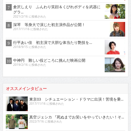
倉沢しえり ふんわり笑顔＆くびれボディを武器に
グラ...
2021/2/16 に投稿された
深琴 等身大で演じた初主演作品が公開！
2017/11/16 に投稿された
行平あい佳 初主演で大胆な体当たり艶技を…
2018/9/15 に投稿された
中神円 難しい役どころに挑んだ映画公開
2019/2/16 に投稿された
オススメインタビュー
東京03 シチュエーション・ドラマに出演！苦境を乗...
2017/11/16 に投稿された
真空ジェシカ 『死ぬまでお笑いをやっていきたい！そ...
2022/7/16 に投稿された