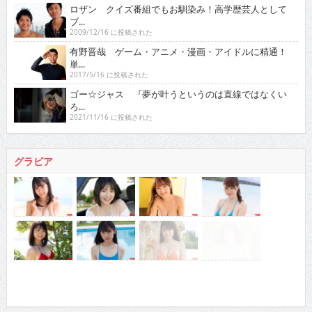
ロザン クイズ番組でもお馴染み！高学歴芸人として
ブ...
2009/12/16 に投稿された
有野晋哉 ゲーム・アニメ・漫画・アイドルに精通！
単...
2017/5/16 に投稿された
ゴー☆ジャス 『夢が叶うというのは直線ではなくい
ろ...
2021/11/16 に投稿された
グラビア