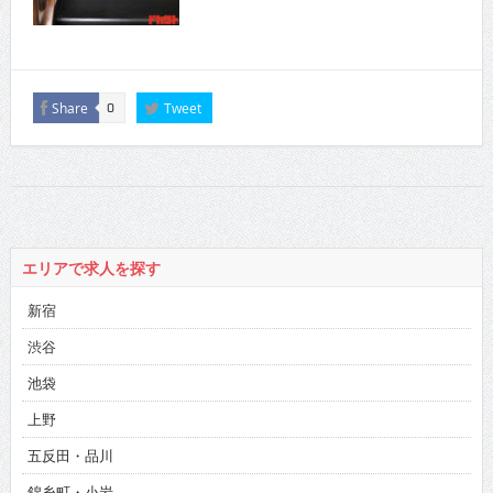
Share
Tweet
0
エリアで求人を探す
新宿
渋谷
池袋
上野
五反田・品川
錦糸町・小岩