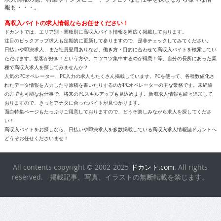
報も・・・。
高収入バイトの求人情報ならお任せください！
ドカントでは、エリア別・業種別に高収入バイト情報を幅広く掲載しております。
注目のピックアップ求人も定期的に更新して参りますので、是非チェックしてみてください。
日払いや即決求人、また社員登用ありなど、働き方・目的に合わせて高収入バイトを検索してい
ただけます。接客が好き！という方や、コツコツ集中するのが得意！等、自分の長所にあった業
種で高収入求人を探してみませんか？
人気のPCオペレーター、PC入力の求人もたくさん掲載しています。PCを使って、各種数値化さ
れたデータ情報を入力したり原稿を書いたりするのがPCオペレーターの主な業務です。未経験
の方でも可能なお仕事で、将来のPCスキルアップも見込めます。新着求人情報も続々追加して
おりますので、きっとアナタに合ったバイトが見つかります。
面白特集ページもたっぷりご用意しておりますので、どうぞ楽しみながら求人を探してくださ
い！
高収入バイトをお探しなら、日払いや即決求人を多数掲載している高収入求人情報誌ドカントへ
どうぞお任せくださいませ！
All contents copyright © 2002-2025
ドカント.com
. All rights
reserved. 掲載記事、写真、イラストの無断転載を禁じます。