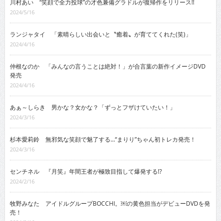
川村あい “笑顔で全力投球”の才色兼備グラドルが復帰作をリリース!!
2024/5/16
ランジャタイ 「素晴らしい出会いと〝癒着〟が育ててくれた(笑)」
2024/4/16
仲根なのか 「みんなの言うことは絶対！」が合言葉の新作イメージDVD
発売
2024/4/16
あぁ～しらき 男かな？女かな？「ずっとフザけていたい！」
2024/3/16
杉本愛莉鈴 無邪気な笑顔で魅了する…“まりり”ちゃん初トレカ発売！
2024/3/16
センチネル 『月笑』年間王者が極致目指して爆発する!?
2024/2/16
牧野みなた アイドルグループBOCCHI。￼の黄色担当がデビューDVDを発
売！