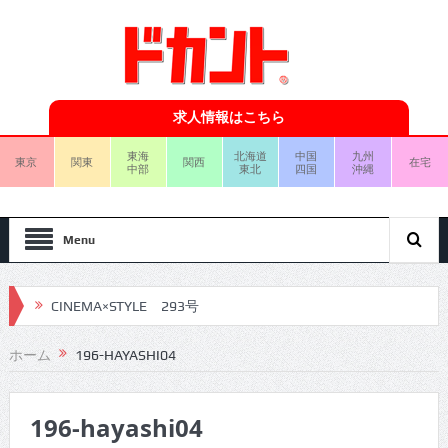
求人情報はこちら
東海
北海道
中国
九州
東京
関東
関西
在宅
中部
東北
四国
沖縄
Menu
CINEMA×STYLE 293号
CINEMA×STYLE 292号
ホーム
196-HAYASHI04
CINEMA×STYLE 291号
196-hayashi04
CINEMA×STYLE 290号