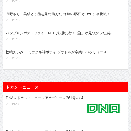
2024/2/16
月野もも 美貌と才能を兼ね備えた“奇跡の原石”がDVDに初挑戦！
2024/1/16
パンプキンポテトフライ M-1で決勝に行く“理由”が見つかった(笑)
2024/1/16
松嶋えいみ “ミラクル神ボディ”グラドルが卒業DVDをリリース
2023/12/15
ドカントニュース
DNA～ドカントニュースアカデミー～261号vol.4
2024/6/3