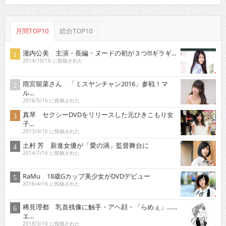
月間TOP10
総合TOP10
瀧内公美 主演・長編・ヌードの初が３つ!!!ギラギ...
2014/10/16 に投稿された
雨宮留菜さん 「ミスヤンチャン2016」参戦！マ
ル...
2016/5/16 に投稿された
真琴 セクシーDVDをリリースした元ひきこもり女
子...
2013/4/16 に投稿された
土村 芳 新進女優が「愛の渦」監督舞台に
2014/7/16 に投稿された
RaMu 18歳Gカップ美少女がDVDデビュー
2016/4/16 に投稿された
稀見理都 乳首残像に触手・アヘ顔・「らめぇ」……
エ...
2018/3/16 に投稿された