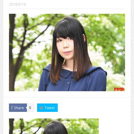
CINEMA×STYLE 289号
2018/5/10
CINEMA×STYLE 288号
CINEMA×STYLE 287号
CINEMA×STYLE 286号
CINEMA×STYLE 285号
CINEMA×STYLE 294号
Share
Tweet
0