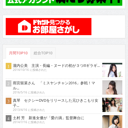
月間TOP10
総合TOP10
瀧内公美 主演・長編・ヌードの初が３つ!!!ギラギ...
2014/10/16 に投稿された
雨宮留菜さん 「ミスヤンチャン2016」参戦！マ
ル...
2016/5/16 に投稿された
真琴 セクシーDVDをリリースした元ひきこもり女
子...
2013/4/16 に投稿された
土村 芳 新進女優が「愛の渦」監督舞台に
2014/7/16 に投稿された