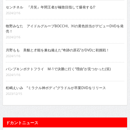
センチネル 『月笑』年間王者が極致目指して爆発する!?
2024/2/16
牧野みなた アイドルグループBOCCHI。￼の黄色担当がデビューDVDを発
売！
2024/2/16
月野もも 美貌と才能を兼ね備えた“奇跡の原石”がDVDに初挑戦！
2024/1/16
パンプキンポテトフライ M-1で決勝に行く“理由”が見つかった(笑)
2024/1/16
松嶋えいみ “ミラクル神ボディ”グラドルが卒業DVDをリリース
2023/12/15
ドカントニュース