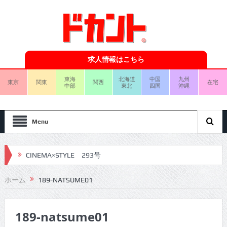
求人情報はこちら
東海
北海道
中国
九州
東京
関東
関西
在宅
中部
東北
四国
沖縄
Menu
CINEMA×STYLE 293号
CINEMA×STYLE 292号
ホーム
189-NATSUME01
CINEMA×STYLE 291号
189-natsume01
CINEMA×STYLE 290号