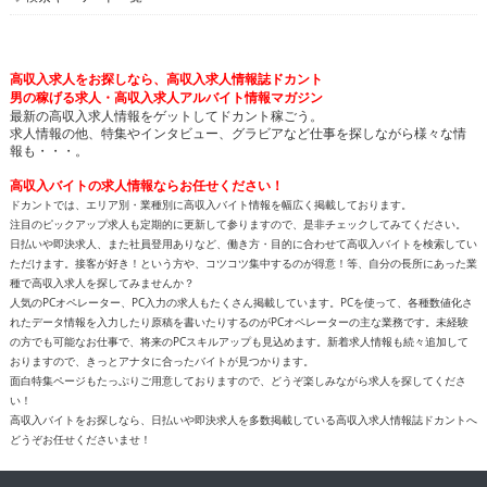
高収入求人をお探しなら、高収入求人情報誌ドカント
男の稼げる求人・高収入求人アルバイト情報マガジン
最新の高収入求人情報をゲットしてドカント稼ごう。
求人情報の他、特集やインタビュー、グラビアなど仕事を探しながら様々な情
報も・・・。
高収入バイトの求人情報ならお任せください！
ドカントでは、エリア別・業種別に高収入バイト情報を幅広く掲載しております。
注目のピックアップ求人も定期的に更新して参りますので、是非チェックしてみてください。
日払いや即決求人、また社員登用ありなど、働き方・目的に合わせて高収入バイトを検索してい
ただけます。接客が好き！という方や、コツコツ集中するのが得意！等、自分の長所にあった業
種で高収入求人を探してみませんか？
人気のPCオペレーター、PC入力の求人もたくさん掲載しています。PCを使って、各種数値化さ
れたデータ情報を入力したり原稿を書いたりするのがPCオペレーターの主な業務です。未経験
の方でも可能なお仕事で、将来のPCスキルアップも見込めます。新着求人情報も続々追加して
おりますので、きっとアナタに合ったバイトが見つかります。
面白特集ページもたっぷりご用意しておりますので、どうぞ楽しみながら求人を探してくださ
い！
高収入バイトをお探しなら、日払いや即決求人を多数掲載している高収入求人情報誌ドカントへ
どうぞお任せくださいませ！