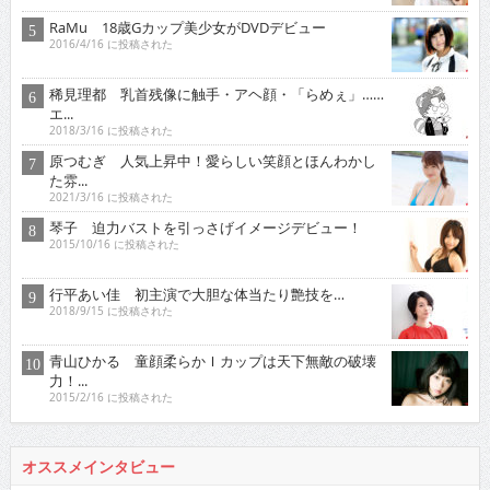
RaMu 18歳Gカップ美少女がDVDデビュー
2016/4/16 に投稿された
稀見理都 乳首残像に触手・アヘ顔・「らめぇ」……
エ...
2018/3/16 に投稿された
原つむぎ 人気上昇中！愛らしい笑顔とほんわかし
た雰...
2021/3/16 に投稿された
琴子 迫力バストを引っさげイメージデビュー！
2015/10/16 に投稿された
行平あい佳 初主演で大胆な体当たり艶技を…
2018/9/15 に投稿された
青山ひかる 童顔柔らかＩカップは天下無敵の破壊
力！...
2015/2/16 に投稿された
オススメインタビュー