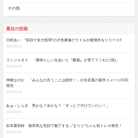
その他
最近の投稿
川村あい “笑顔で全力投球”の才色兼備グラドルが復帰作をリリース!!
2024/5/16
ランジャタイ 「素晴らしい出会いと〝癒着〟が育ててくれた(笑)」
2024/4/16
仲根なのか 「みんなの言うことは絶対！」が合言葉の新作イメージDVD
発売
2024/4/16
あぁ～しらき 男かな？女かな？「ずっとフザけていたい！」
2024/3/16
杉本愛莉鈴 無邪気な笑顔で魅了する…“まりり”ちゃん初トレカ発売！
2024/3/16