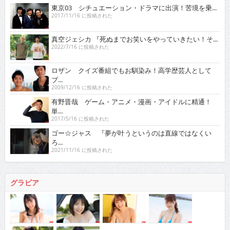
東京03 シチュエーション・ドラマに出演！苦境を乗...
2017/11/16 に投稿された
真空ジェシカ 『死ぬまでお笑いをやっていきたい！そ...
2022/7/16 に投稿された
ロザン クイズ番組でもお馴染み！高学歴芸人として
ブ...
2009/12/16 に投稿された
有野晋哉 ゲーム・アニメ・漫画・アイドルに精通！
単...
2017/5/16 に投稿された
ゴー☆ジャス 『夢が叶うというのは直線ではなくい
ろ...
2021/11/16 に投稿された
グラビア