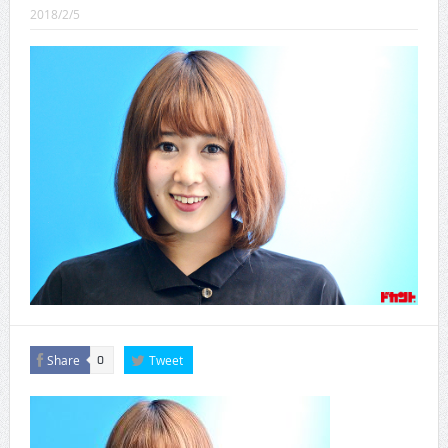
CINEMA×STYLE 289号
2018/2/5
CINEMA×STYLE 288号
CINEMA×STYLE 287号
CINEMA×STYLE 286号
CINEMA×STYLE 285号
CINEMA×STYLE 294号
Share
Tweet
0