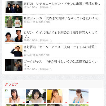
東京03 シチュエーション・ドラマに出演！苦境を乗...
2017/11/16 に投稿された
真空ジェシカ 『死ぬまでお笑いをやっていきたい！そ...
2022/7/16 に投稿された
ロザン クイズ番組でもお馴染み！高学歴芸人として
ブ...
2009/12/16 に投稿された
有野晋哉 ゲーム・アニメ・漫画・アイドルに精通！
単...
2017/5/16 に投稿された
ゴー☆ジャス 『夢が叶うというのは直線ではなくい
ろ...
2021/11/16 に投稿された
グラビア