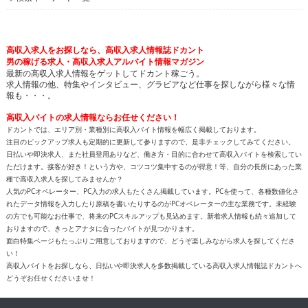
高収入求人をお探しなら、高収入求人情報誌ドカント
男の稼げる求人・高収入求人アルバイト情報マガジン
最新の高収入求人情報をゲットしてドカント稼ごう。
求人情報の他、特集やインタビュー、グラビアなど仕事を探しながら様々な情
報も・・・。
高収入バイトの求人情報ならお任せください！
ドカントでは、エリア別・業種別に高収入バイト情報を幅広く掲載しております。
注目のピックアップ求人も定期的に更新して参りますので、是非チェックしてみてください。
日払いや即決求人、また社員登用ありなど、働き方・目的に合わせて高収入バイトを検索してい
ただけます。接客が好き！という方や、コツコツ集中するのが得意！等、自分の長所にあった業
種で高収入求人を探してみませんか？
人気のPCオペレーター、PC入力の求人もたくさん掲載しています。PCを使って、各種数値化さ
れたデータ情報を入力したり原稿を書いたりするのがPCオペレーターの主な業務です。未経験
の方でも可能なお仕事で、将来のPCスキルアップも見込めます。新着求人情報も続々追加して
おりますので、きっとアナタに合ったバイトが見つかります。
面白特集ページもたっぷりご用意しておりますので、どうぞ楽しみながら求人を探してくださ
い！
高収入バイトをお探しなら、日払いや即決求人を多数掲載している高収入求人情報誌ドカントへ
どうぞお任せくださいませ！