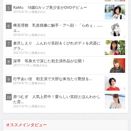
RaMu 18歳Gカップ美少女がDVDデビュー
2016/4/16 に投稿された
稀見理都 乳首残像に触手・アヘ顔・「らめぇ」……
エ...
2018/3/16 に投稿された
倉沢しえり ふんわり笑顔＆くびれボディを武器に
グラ...
2021/2/16 に投稿された
深琴 等身大で演じた初主演作品が公開！
2017/11/16 に投稿された
行平あい佳 初主演で大胆な体当たり艶技を…
2018/9/15 に投稿された
原つむぎ 人気上昇中！愛らしい笑顔とほんわかし
た雰...
2021/3/16 に投稿された
オススメインタビュー