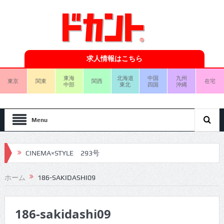
求人情報はこちら
東海
北海道
中国
九州
東京
関東
関西
在宅
中部
東北
四国
沖縄
Menu
CINEMA×STYLE 293号
CINEMA×STYLE 292号
ホーム
186-SAKIDASHI09
CINEMA×STYLE 291号
186-sakidashi09
CINEMA×STYLE 290号