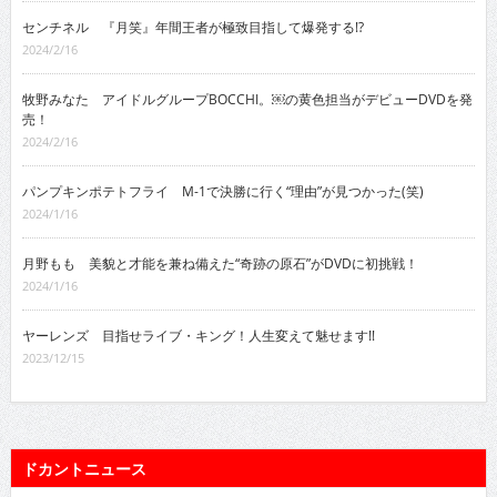
センチネル 『月笑』年間王者が極致目指して爆発する!?
2024/2/16
牧野みなた アイドルグループBOCCHI。￼の黄色担当がデビューDVDを発
売！
2024/2/16
パンプキンポテトフライ M-1で決勝に行く“理由”が見つかった(笑)
2024/1/16
月野もも 美貌と才能を兼ね備えた“奇跡の原石”がDVDに初挑戦！
2024/1/16
ヤーレンズ 目指せライブ・キング！人生変えて魅せます!!
2023/12/15
ドカントニュース