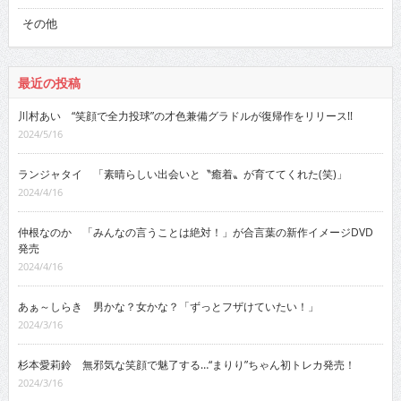
その他
最近の投稿
川村あい “笑顔で全力投球”の才色兼備グラドルが復帰作をリリース!!
2024/5/16
ランジャタイ 「素晴らしい出会いと〝癒着〟が育ててくれた(笑)」
2024/4/16
仲根なのか 「みんなの言うことは絶対！」が合言葉の新作イメージDVD
発売
2024/4/16
あぁ～しらき 男かな？女かな？「ずっとフザけていたい！」
2024/3/16
杉本愛莉鈴 無邪気な笑顔で魅了する…“まりり”ちゃん初トレカ発売！
2024/3/16