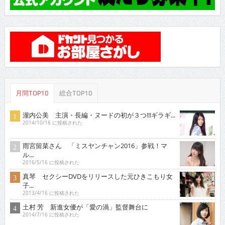
月間TOP10
総合TOP10
瀧内公美 主演・長編・ヌードの初が３つ!!!ギラギ...
2014/10/16 に投稿された
雨宮留菜さん 「ミスヤンチャン2016」参戦！マ
ル...
2016/5/16 に投稿された
真琴 セクシーDVDをリリースした元ひきこもり女
子...
2013/4/16 に投稿された
土村 芳 新進女優が「愛の渦」監督舞台に
2014/7/16 に投稿された